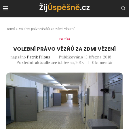
Domů
»
Volební právo vězňů za zdmi vězení
Politika
VOLEBNÍ PRÁVO VĚZŇŮ ZA ZDMI VĚZENÍ
napsáno
Patrik Pilous
Publikováno:
5. března, 2018
Poslední aktualizace
6. března, 2018
0 komentář