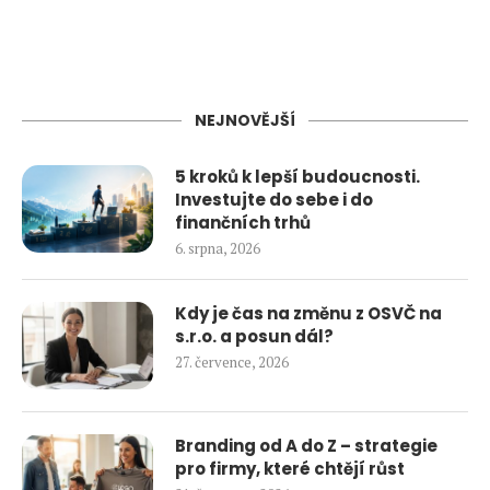
NEJNOVĚJŠÍ
5 kroků k lepší budoucnosti.
Investujte do sebe i do
finančních trhů
6. srpna, 2026
Kdy je čas na změnu z OSVČ na
s.r.o. a posun dál?
27. července, 2026
Branding od A do Z – strategie
pro firmy, které chtějí růst