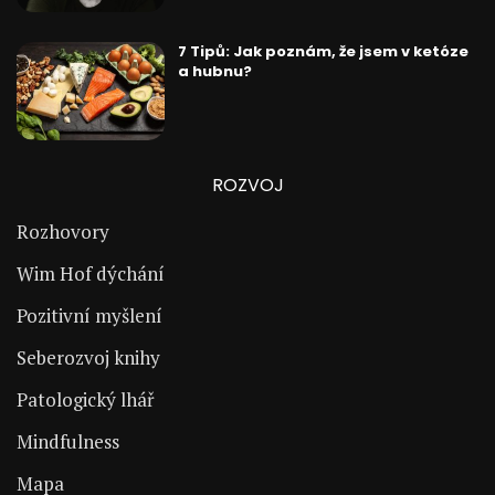
7 Tipů: Jak poznám, že jsem v ketóze
a hubnu?
ROZVOJ
Rozhovory
Wim Hof dýchání
Pozitivní myšlení
Seberozvoj knihy
Patologický lhář
Mindfulness
Mapa