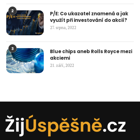
2
P/E: Co ukazatel znamená a jak
využít při investování do akcií?
27. srpna, 2022
3
Blue chips aneb Rolls Royce mezi
akciemi
21. září, 2022