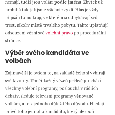
nemají, tudíž jsou voláni
podle jména
. Zbytek už
probíhá tak, jak jsme všichni zvyklí. Hlas je vždy
připsán tomu kraji, ve kterém si odpykávají svůj
trest, nikoliv místě trvalého pobytu. Takto uplatňují
odsouzení vězni své
volební právo
po procedurální
stránce.
Výběr svého kandidáta ve
volbách
Zajímavější je ovšem to, na základě čeho si vybírají
své favority. Téměř každý vězeň pečlivě prochází
všechny volební programy, poslouchá v rádiích
debaty, sleduje televizní programy věnované
volbám, a to z jednoho důležitého důvodu. Hledají
právě toho jednoho kandidáta, který alespoň