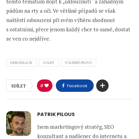
těmto tématům dojít k „uklouznutí“ a záhadným
pádům na rty a oči. Ve většině případů se však
naštěstí odsouzení při svém výběru shodnout
s ostatními, přece jenom každý chce to samé, dostat
se ven co nejdříve.
DEMOKRACIE
VOLBY
VOLEBNÍ PRÁVO
0
Facebook
SDÍLET
PATRIK PILOUS
Jsem marketingový stratég, SEO
konzultant a nadšenec do internetu a