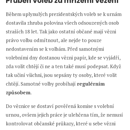
Průběh voleb za mřížemi vězení
Během uplynulých prezidentských voleb se k urnám
dostavila zhruba polovina všech odsouzených osob
straších 18 let. Tak jako ostatní občané mají vězni
právo volbu odmítnout, ale nejde to pouze
nedostavením se k volbám. Před samotnými
volebními dny dostanou vězni papír, kde se vyjádří,
zda volit chtějí či ne a ten také musí podepsat. Když
tak učiní všichni, jsou sepsány ty osoby, které volit
chtějí. Samotné volby probíhají
regulérním
způsobem
.
Do věznice se dostaví pověřená komise s volební
urnou, ovšem jejich práce je ulehčena tím, že nemusí
kontrolovat občanské průkazy, které u sebe vězni