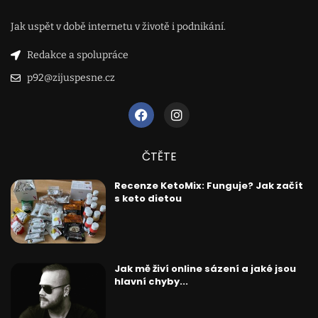
Jak uspět v době internetu v životě i podnikání.
Redakce a spolupráce
p92@zijuspesne.cz
ČTĚTE
Recenze KetoMix: Funguje? Jak začít
s keto dietou
Jak mě živí online sázení a jaké jsou
hlavní chyby...