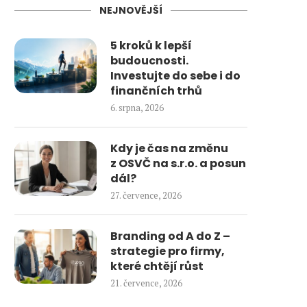
NEJNOVĚJŠÍ
5 kroků k lepší
budoucnosti.
Investujte do sebe i do
finančních trhů
6. srpna, 2026
Kdy je čas na změnu
z OSVČ na s.r.o. a posun
dál?
27. července, 2026
Branding od A do Z –
strategie pro firmy,
které chtějí růst
21. července, 2026