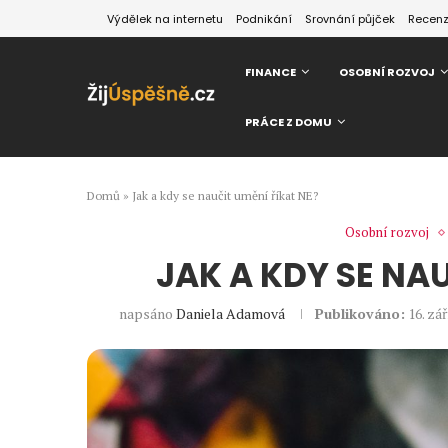
Výdělek na internetu
Podnikání
Srovnání půjček
Recen
FINANCE
OSOBNÍ ROZVOJ
PRÁCE Z DOMU
Domů
»
Jak a kdy se naučit umění říkat NE?
Osobní rozvoj
JAK A KDY SE NA
napsáno
Daniela Adamová
Publikováno:
16. zář