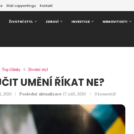
ze
Stáž copywritingu
Kontakt
ŽIVOTNÍ STYL
ZDRAVÍ
INVESTICE
NEMOVITOSTI
Top články
Životní styl
UČIT UMĚNÍ ŘÍKAT NE?
í, 2020
Poslední aktualizace
17. září, 2020
0 komentář