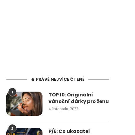
🔥 PRÁVĚ NEJVÍCE ČTENÉ
1
TOP 10: Originální
vánoční dárky pro ženu
4. listopadu, 2022
2
P/E: Co ukazatel