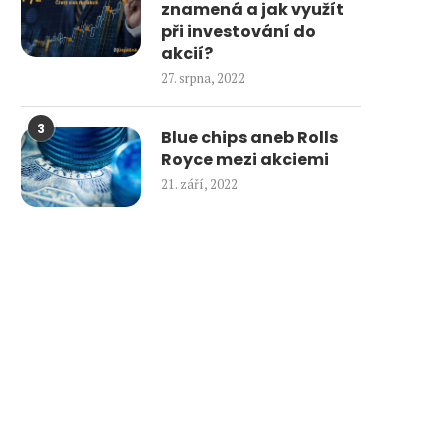
znamená a jak využít
při investování do
akcií?
27. srpna, 2022
3
Blue chips aneb Rolls
Royce mezi akciemi
21. září, 2022