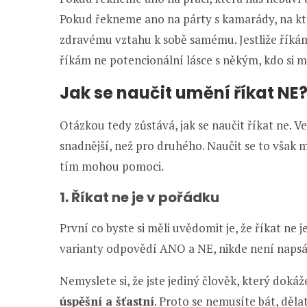
Pokud řekneme ano na párty s kamarády, na kt
zdravému vztahu k sobě samému. Jestliže řík
říkám ne potencionální lásce s někým, kdo si 
Jak se naučit umění říkat NE
Otázkou tedy zůstává, jak se naučit říkat ne. Ve
snadnější, než pro druhého. Naučit se to však 
tím mohou pomoci.
1. Říkat ne je v pořádku
První co byste si měli uvědomit je, že říkat ne j
varianty odpovědí ANO a NE, nikde není napsán
Nemyslete si, že jste jediný člověk, který doká
úspěšní a šťastní
. Proto se nemusíte bát, dělat