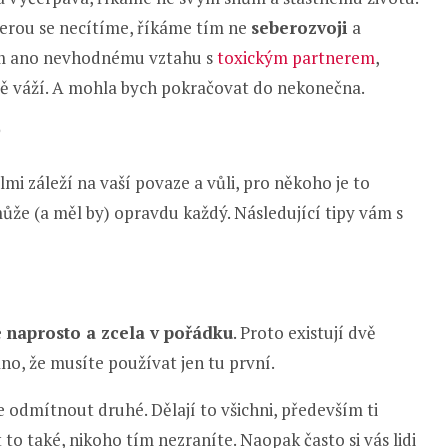
erou se necítíme, říkáme tím ne
seberozvoji
a
ám ano nevhodnému vztahu s
toxickým partnerem
,
mě váží. A mohla bych pokračovat do nekonečna.
?
lmi záleží na vaší povaze a vůli, pro někoho je to
může (a měl by) opravdu každý. Následující tipy vám s
e
naprosto a zcela v pořádku
. Proto existují dvě
o, že musíte používat jen tu první.
že odmítnout druhé. Dělají to všichni, především ti
 to také, nikoho tím nezraníte. Naopak často si vás lidi