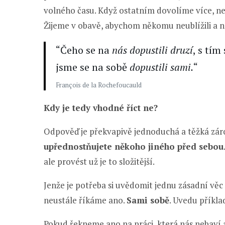
volného času. Když ostatním dovolíme více, ne
Žijeme v obavě, abychom někomu neublížili a ne
“Čeho se na
nás dopustili druzí
, s tím
jsme se na sobě
dopustili sami.
“
François de la Rochefoucauld
Kdy je tedy vhodné říct ne?
Odpověď je překvapivě jednoduchá a těžká zá
upřednostňujete někoho jiného před sebou
ale provést už je to složitější.
Jenže je potřeba si uvědomit jednu zásadní věc 
neustále říkáme ano.
Sami sobě
. Uvedu příkla
Pokud řekneme ano na práci, která nás nebaví