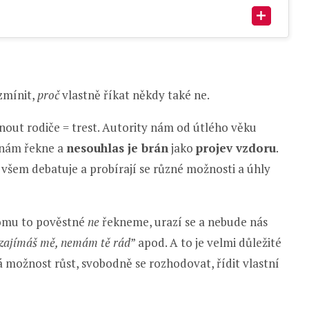
 zmínit,
proč
vlastně říkat někdy také ne.
nout rodiče = trest. Autority nám od útlého věku
e nám řekne a
nesouhlas je brán
jako
projev vzdoru
.
o všem debatuje a probírají se různé možnosti a úhly
omu to pověstné
ne
řekneme, urazí se a nebude nás
ezajímáš mě, nemám tě rád
” apod. A to je velmi důležité
 možnost růst, svobodně se rozhodovat, řídit vlastní