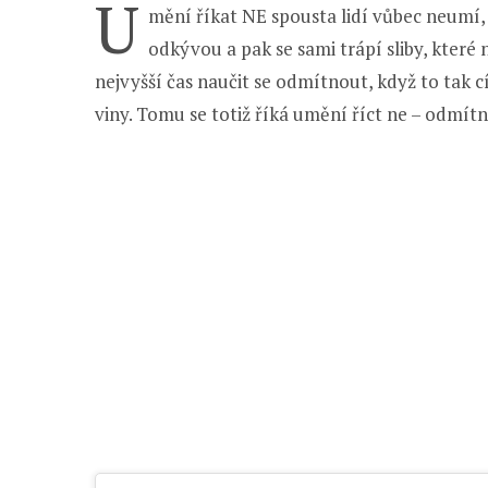
U
mění říkat NE spousta lidí vůbec neumí
odkývou a pak se sami trápí sliby, které
nejvyšší čas naučit se odmítnout, když to tak 
viny. Tomu se totiž říká umění říct ne – odmít