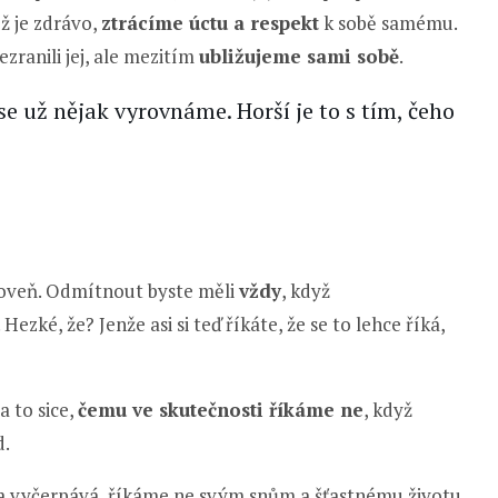
ž je zdrávo,
ztrácíme úctu a respekt
k sobě samému.
zranili jej, ale mezitím
ubližujeme sami sobě
.
 se už nějak vyrovnáme. Horší je to s tím, čeho
roveň. Odmítnout byste měli
vždy
, když
. Hezké, že? Jenže asi si teď říkáte, že se to lehce říká,
a to sice,
čemu ve skutečnosti říkáme ne
, když
d.
 a vyčerpává, říkáme ne svým snům a šťastnému životu.