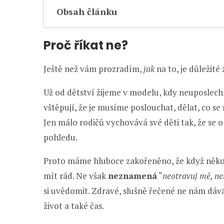
Obsah článku
Proč říkat ne?
Ještě než vám prozradím,
jak
na to, je důležité
Už od dětství žijeme v modelu, kdy neuposlech
vštěpují, že je musíme poslouchat, dělat, co s
Jen málo rodičů vychovává své děti tak, že se 
pohledu.
Proto máme hluboce zakořeněno, že když něk
mít rád. Ne však
neznamená
“
neotravuj mě, n
si uvědomit. Zdravé, slušně řečené ne nám dává
život a také čas.