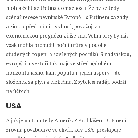
mohla čelit až třetina domácností. Že by se tedy
scénář recese pevninské Evropě – s Putinem za zády
a zimou před námi – vyhnul, považuji za
ekonomickou prognózu z říše snů. Velmi brzy by nás
však mohla probudit noční můra v podobě
studených topení a zavřených podniků. S nadsázkou,
evropští investoři tak mají ve střednědobém
horizontu jasno, kam poputují jejich úspory – do
složenek za plyn a elektřinu. Zbytek si raději podrží
na účtech.
USA
A jak je na tom tedy Amerika? Prohlášení BoE není
zrovna povzbudivé ve chvíli, kdy USA přešlapuje