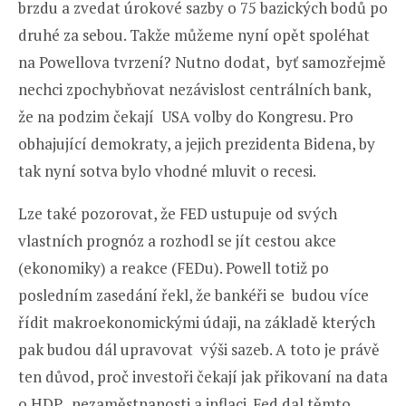
brzdu a zvedat úrokové sazby o 75 bazických bodů po
druhé za sebou. Takže můžeme nyní opět spoléhat
na Powellova tvrzení? Nutno dodat, byť samozřejmě
nechci zpochybňovat nezávislost centrálních bank,
že na podzim čekají USA volby do Kongresu. Pro
obhajující demokraty, a jejich prezidenta Bidena, by
tak nyní sotva bylo vhodné mluvit o recesi.
Lze také pozorovat, že FED ustupuje od svých
vlastních prognóz a rozhodl se jít cestou akce
(ekonomiky) a reakce (FEDu). Powell totiž po
posledním zasedání řekl, že bankéři se budou více
řídit makroekonomickými údaji, na základě kterých
pak budou dál upravovat výši sazeb. A toto je právě
ten důvod, proč investoři čekají jak přikovaní na data
o HDP, nezaměstnanosti a inflaci. Fed dal těmto