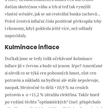
datům skutečnou váhu a trh si teď tak vymýšlí
vlastní scénáře, jak se asi centrální banka zachová…
Právě čerstvá inflační čísla pozitivně překvapila trhy
i ekonomy, když poklesla ještě více, než odhady
napovídaly.
Kulminace inflace
Dočkali jsme se tedy tolik očekávané kulminace
inflace již v červnu a bude už jenom lépe? Američané
si ulevili co se týká cen pohonných hmot, růst cen
potravin a nákladů na bydlení ale stále nepolevuje,
naopak. Meziročně to dělá +10,9 % na cenách
potravin a o +15,2 % zdražila elektřina. Takže hned
po vydání těchto “optimistických” čísel přispěchalo