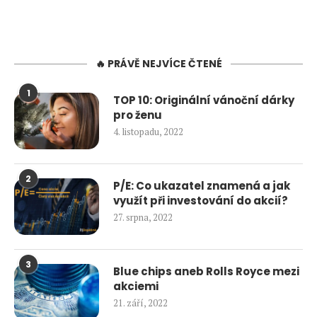
🔥 PRÁVĚ NEJVÍCE ČTENÉ
1
TOP 10: Originální vánoční dárky
pro ženu
4. listopadu, 2022
2
P/E: Co ukazatel znamená a jak
využít při investování do akcií?
27. srpna, 2022
3
Blue chips aneb Rolls Royce mezi
akciemi
21. září, 2022