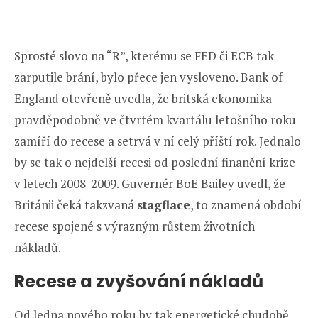
Sprosté slovo na “R”, kterému se FED či ECB tak
zarputile brání, bylo přece jen vysloveno. Bank of
England otevřeně uvedla, že britská ekonomika
pravděpodobně ve čtvrtém kvartálu letošního roku
zamíří do recese a setrvá v ní celý příští rok. Jednalo
by se tak o nejdelší recesi od poslední finanční krize
v letech 2008-2009. Guvernér BoE Bailey uvedl, že
Británii čeká takzvaná
stagflace
, to znamená období
recese spojené s výrazným růstem životních
nákladů.
Recese a zvyšování nákladů
Od ledna nového roku by tak energetické chudobě