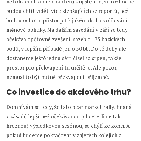
několik centrálních bankéřů s ujištěním, že rozhodně
budou chtít vidět více zlepšujících se reportů, než
budou ochotni přistoupit k jakémukoli uvolňování
měnové politiky. Na dalším zasedání v září se tedy
očekává opětovné zvýšení sazeb o +75 bazických
bodů, v lepším případě jen o 50 bb. Do té doby ale
dostaneme ještě jednu sérii čísel za srpen, takže
prostor pro překvapení tu určitě je. Ale pozor,
nemusí to být nutně překvapení příjemné.
Co investice do akciového trhu?
Domnívám se tedy, že tato bear market rally, hnaná
v zásadě lepší než očekávanou (chcete-li ne tak
hroznou) výsledkovou sezónou, se chýlí ke konci. A
pokud budeme pokračovat v zajetých kolejích a