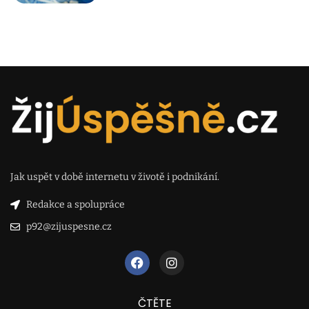
Jak uspět v době internetu v životě i podnikání.
Redakce a spolupráce
p92@zijuspesne.cz
ČTĚTE