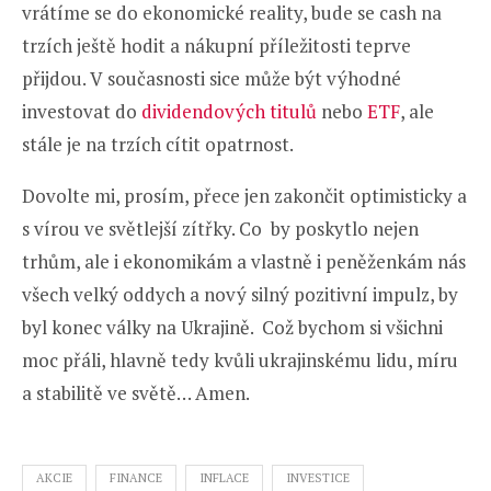
vrátíme se do ekonomické reality, bude se cash na
trzích ještě hodit a nákupní příležitosti teprve
přijdou. V současnosti sice může být výhodné
investovat do
dividendových titulů
nebo
ETF
, ale
stále je na trzích cítit opatrnost.
Dovolte mi, prosím, přece jen zakončit optimisticky a
s vírou ve světlejší zítřky. Co by poskytlo nejen
trhům, ale i ekonomikám a vlastně i peněženkám nás
všech velký oddych a nový silný pozitivní impulz, by
byl konec války na Ukrajině. Což bychom si všichni
moc přáli, hlavně tedy kvůli ukrajinskému lidu, míru
a stabilitě ve světě… Amen.
AKCIE
FINANCE
INFLACE
INVESTICE