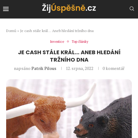
Domů
»
Je cash stále král… Aneb hledání tržního dna
Investice
Top články
JE CASH STÁLE KRÁL… ANEB HLEDÁNÍ
TRŽNÍHO DNA
napsáno
Patrik Pilous
12. srpna, 2022
0 komentář