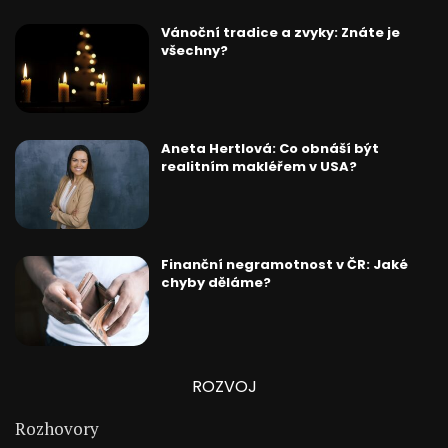
Vánoční tradice a zvyky: Znáte je
všechny?
Aneta Hertlová: Co obnáší být
realitním makléřem v USA?
Finanční negramotnost v ČR: Jaké
chyby děláme?
ROZVOJ
Rozhovory