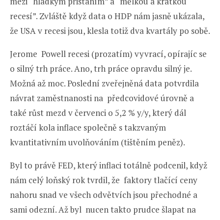
mezi “hladkým přistáním” a “mělkou a krátkou
recesí”. Zvláště když data o HDP nám jasně ukázala,
že USA v recesi jsou, klesla totiž dva kvartály po sobě.
Jerome Powell recesi (prozatím) vyvrací, opírajíc se
o silný trh práce. Ano, trh práce opravdu silný je.
Možná až moc. Poslední zveřejněná data potvrdila
návrat zaměstnanosti na předcovidové úrovně a
také růst mezd v červenci o 5,2 % y/y, který dál
roztáčí kola inflace společně s takzvaným
kvantitativním uvolňováním (tištěním peněz).
Byl to právě FED, který inflaci totálně podcenil, když
nám celý loňský rok tvrdil, že faktory tlačící ceny
nahoru snad ve všech odvětvích jsou přechodné a
sami odezní. Až byl nucen takto prudce šlapat na