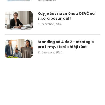
Kdy je čas na změnu z OSVČ na
s.r.o. a posun dál?
27. července, 2026
Branding od A do Z – strategie
pro firmy, které chtějí růst
21. července, 2026