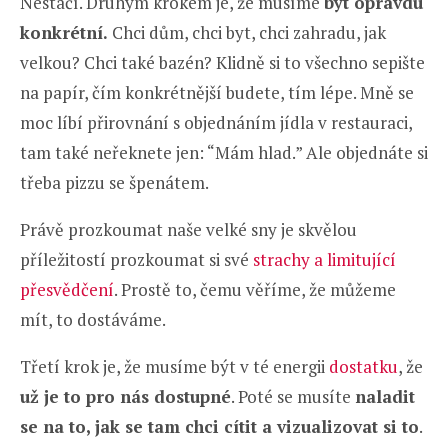
Nestačí. Druhým krokem je, že musíme
být opravdu
konkrétní.
Chci dům, chci byt, chci zahradu, jak
velkou? Chci také bazén? Klidně si to všechno sepište
na papír, čím konkrétnější budete, tím lépe. Mně se
moc líbí přirovnání s objednáním jídla v restauraci,
tam také neřeknete jen: “Mám hlad.” Ale objednáte si
třeba pizzu se špenátem.
Právě prozkoumat naše velké sny je skvělou
příležitostí prozkoumat si své
strachy a limitující
přesvědčení
. Prostě to, čemu věříme, že můžeme
mít, to dostáváme.
Třetí krok je, že musíme být v té energii
dostatku
, že
už je to pro nás dostupné
. Poté se musíte
naladit
se na to, jak se tam chci cítit a vizualizovat si to
.