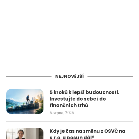
NEJNOVĚJŠÍ
5 kroků k lepší budoucnosti.
Investujte do sebe i do
finančních trhů
6. srpna, 2026
Kdy je čas na změnu z OSVČ na
s.r.o. a posun dál?