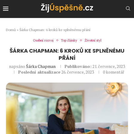
Domů
»
Šárka Chapman: 6 kroků ke splněnému přání
Osobní rozvoj
Top články
Životní styl
ŠÁRKA CHAPMAN: 6 KROKŮ KE SPLNĚNÉMU
PŘÁNÍ
napsáno
Šárka Chapman
Publikováno:
21. července, 2023
Poslední aktualizace
26. července, 2023
0 komentář