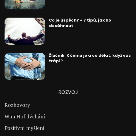
Co je úspěch? + 7 tipů, jak ho
dosáhnout
Žlučník: K čemu je a co dělat, když vás
trápí?
ROZVOJ
Rozhovory
Wim Hof dýchání
Pozitivní myšlení