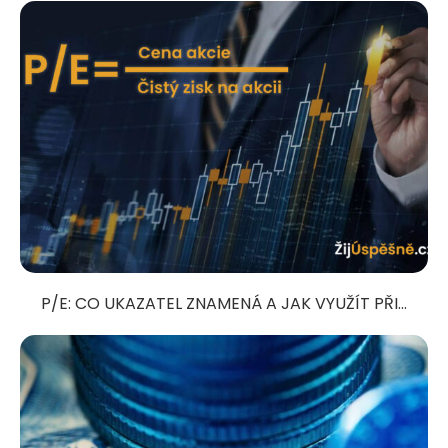
P/E: CO UKAZATEL ZNAMENÁ A JAK VYUŽÍT PŘI...