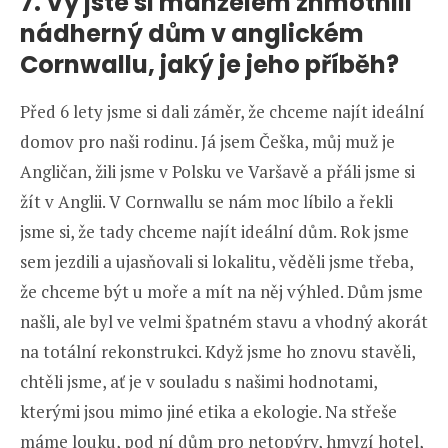
7. Vy jste si manželem zhmotnili
nádherný dům v anglickém
Cornwallu, jaký je jeho příběh?
Před 6 lety jsme si dali záměr, že chceme najít ideální
domov pro naši rodinu. Já jsem Češka, můj muž je
Angličan, žili jsme v Polsku ve Varšavě a přáli jsme si
žít v Anglii. V Cornwallu se nám moc líbilo a řekli
jsme si, že tady chceme najít ideální dům. Rok jsme
sem jezdili a ujasňovali si lokalitu, věděli jsme třeba,
že chceme být u moře a mít na něj výhled. Dům jsme
našli, ale byl ve velmi špatném stavu a vhodný akorát
na totální rekonstrukci. Když jsme ho znovu stavěli,
chtěli jsme, ať je v souladu s našimi hodnotami,
kterými jsou mimo jiné etika a ekologie. Na střeše
máme louku, pod ní dům pro netopýry, hmyzí hotel,