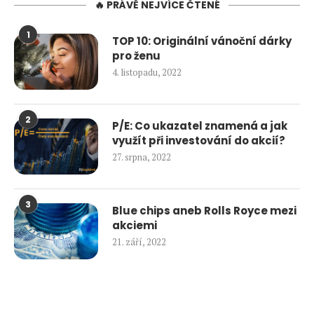
🔥 PRÁVĚ NEJVÍCE ČTENÉ
1
TOP 10: Originální vánoční dárky
pro ženu
4. listopadu, 2022
2
P/E: Co ukazatel znamená a jak
využít při investování do akcií?
27. srpna, 2022
3
Blue chips aneb Rolls Royce mezi
akciemi
21. září, 2022