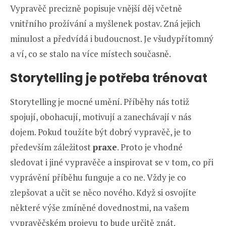
Vypravěč precizně popisuje vnější děj včetně
vnitřního prožívání a myšlenek postav. Zná jejich
minulost a předvídá i budoucnost. Je všudypřítomný
a ví, co se stalo na více místech současně.
Storytelling je potřeba trénovat
Storytelling je mocné umění. Příběhy nás totiž
spojují, obohacují, motivují a zanechávají v nás
dojem. Pokud toužíte být dobrý vypravěč, je to
především záležitost
praxe
. Proto je vhodné
sledovat i jiné vypravěče a inspirovat se v tom, co při
vyprávění příběhu funguje a co ne. Vždy je co
zlepšovat a učit se něco nového. Když si osvojíte
některé výše zmíněné dovednostmi, na vašem
vypravěčském projevu to bude určitě znát.