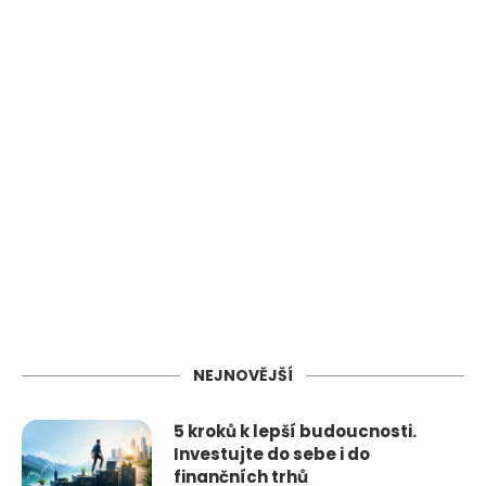
NEJNOVĚJŠÍ
5 kroků k lepší budoucnosti.
Investujte do sebe i do
finančních trhů