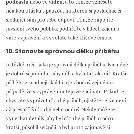
podcastu
nebo ve
videu
, a to tím, že vznesete
nějakou otázku s pauzou, na kterou si posluchač či
sledující sám pro sebe odpoví. Tím, že zapojíte
myšlení svého publika, podnítíte v lidech zájem o
vaše vyprávění a vyvoláte také klíčové emoce.
10. Stanovte správnou délku příběhu
Je těžké určit, jaká je správná délka příběhu. Nicméně
je dobré si pohlídat, aby délka byla tak akorát. Kratší
příběh se snadněji skládá a je vhodný zejména v
případě, že s vyprávěním teprve začínáte. Pokud se
chystáte vyprávět dlouhý příběh, ujistěte se, že není
až přespříliš dlouhý nebo nudný. Někdy můžete
vynechat detaily, aby byl dlouhý příběh o něco
kratší, působil svižněji, a byl proto zajímavější.