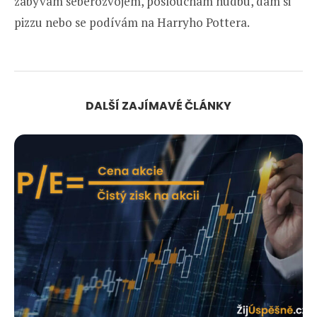
zabývám seberozvojem, poslouchám hudbu, dám si
pizzu nebo se podívám na Harryho Pottera.
DALŠÍ ZAJÍMAVÉ ČLÁNKY