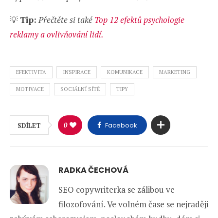
💡
Tip:
Přečtěte si také
Top 12 efektů psychologie
reklamy a ovlivňování lidí.
EFEKTIVITA
INSPIRACE
KOMUNIKACE
MARKETING
MOTIVACE
SOCIÁLNÍ SÍTĚ
TIPY
0
Facebook
SDÍLET
RADKA ČECHOVÁ
SEO copywriterka se zálibou ve
filozofování. Ve volném čase se nejraději