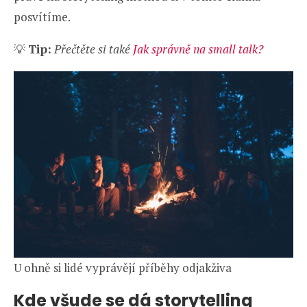
posvítíme.
💡
Tip:
Přečtěte si také
Jak správně na small talk?
U ohně si lidé vyprávějí příběhy odjakživa
Kde všude se dá storytelling