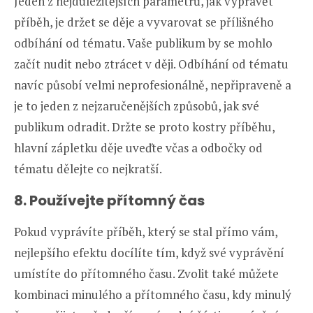
Jeden z nejdůležitějších parametrů, jak vyprávět
příběh, je držet se děje a vyvarovat se přílišného
odbíhání od tématu. Vaše publikum by se mohlo
začít nudit nebo ztrácet v ději. Odbíhání od tématu
navíc působí velmi neprofesionálně, nepřipraveně a
je to jeden z nejzaručenějších způsobů, jak své
publikum odradit. Držte se proto kostry příběhu,
hlavní zápletku děje uveďte včas a odbočky od
tématu dělejte co nejkratší.
8. Používejte přítomný čas
Pokud vyprávíte příběh, který se stal přímo vám,
nejlepšího efektu docílíte tím, když své vyprávění
umístíte do přítomného času. Zvolit také můžete
kombinaci minulého a přítomného času, kdy minulý