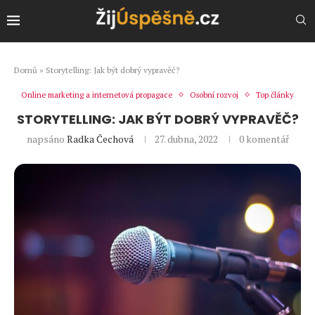
Domů
»
Storytelling: Jak být dobrý vypravěč?
Online marketing a internetová propagace
Osobní rozvoj
Top články
STORYTELLING: JAK BÝT DOBRÝ VYPRAVĚČ?
napsáno
Radka Čechová
27. dubna, 2022
0 komentář