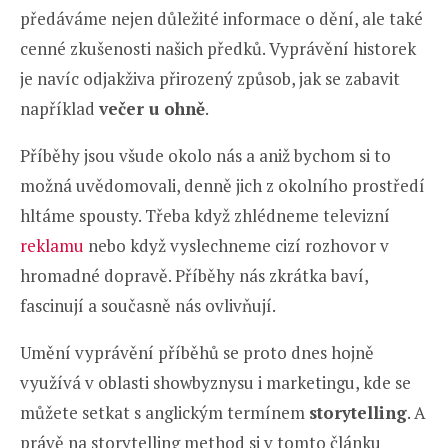
předáváme nejen důležité informace o dění, ale také
cenné zkušenosti našich předků. Vyprávění historek
je navíc odjakživa přirozený způsob, jak se zabavit
například
večer u ohně
.
Příběhy jsou všude okolo nás a aniž bychom si to
možná uvědomovali, denně jich z okolního prostředí
hltáme spousty. Třeba když zhlédneme televizní
reklamu
nebo když vyslechneme cizí rozhovor v
hromadné dopravě. Příběhy nás zkrátka baví,
fascinují a současně nás ovlivňují.
Umění vyprávění příběhů se proto dnes hojně
využívá v oblasti showbyznysu i marketingu, kde se
můžete setkat s anglickým termínem
storytelling
. A
právě na storytelling method si v tomto článku