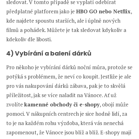
sledovat. V tomto případě se vyplatí odebírat
předplatné platforem jako je
HBO GO nebo Netflix
,
kde najdete spoustu starších, ale i úplně nových
filmů a pohádek. Můžete je tak sledovat kdykoliv a
kdekoliv dle libosti.
4) Vybírání a balení dárků
Pro někoho je vybírání dárků noční můra, protože se
potýká s problémem, že neví co koupit. Jestliže je ale
pro vás nakupování dárků zábava, pak je to skvělá
příležitost, jak se více naladit na Vánoce. Ať už
zvolíte
kamenné obchody či e-shopy
, obojí může
pomoci. V nákupních centrech je sice hodně lidí, za
to je na každém rohu výzdoba, která vás nenechá
zapomenout, že Vánoce jsou blíž a blíž. E-shopy mají