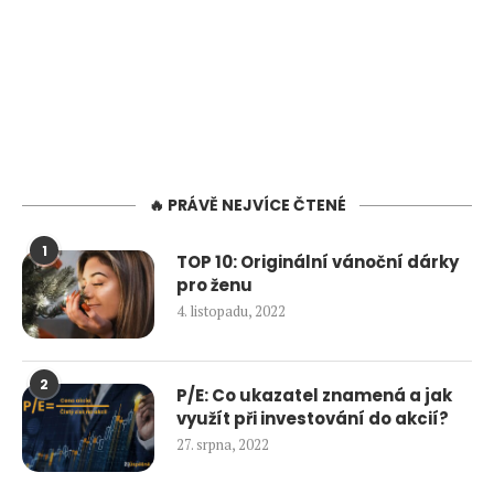
🔥 PRÁVĚ NEJVÍCE ČTENÉ
1
TOP 10: Originální vánoční dárky
pro ženu
4. listopadu, 2022
2
P/E: Co ukazatel znamená a jak
využít při investování do akcií?
27. srpna, 2022