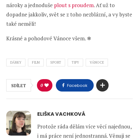
nároky a jednoduše
plout s proudem
. Ať už to
dopadne jakkoliv, svět se z toho nezblázní, a vy byste
také neměli!
Krásné a pohodové Vánoce všem. ❄
DÁRKY
FILM
SPORT
TIPY
VÁNOCE
0
Facebook
SDÍLET
ELIŠKA VACHKOVÁ
Protože ráda dělám více věcí najednou,
i má práce není jednostranná. Věnuji se