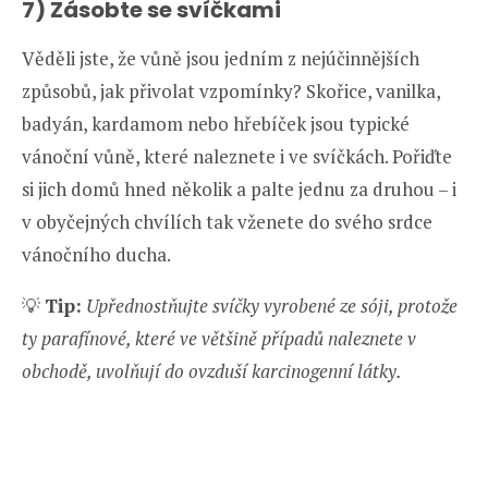
7) Zásobte se svíčkami
Věděli jste, že vůně jsou jedním z nejúčinnějších
způsobů, jak přivolat vzpomínky? Skořice, vanilka,
badyán, kardamom nebo hřebíček jsou typické
vánoční vůně, které naleznete i ve svíčkách. Pořiďte
si jich domů hned několik a palte jednu za druhou – i
v obyčejných chvílích tak vženete do svého srdce
vánočního ducha.
💡
Tip:
Upřednostňujte svíčky vyrobené ze sóji, protože
ty parafínové, které ve většině případů naleznete v
obchodě, uvolňují do ovzduší karcinogenní látky.