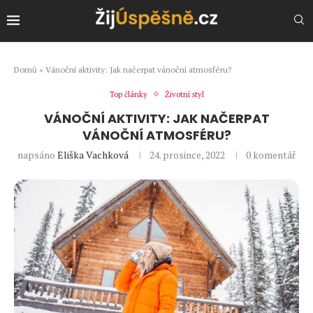
Domů
»
Vánoční aktivity: Jak načerpat vánoční atmosféru?
Top články
Životní styl
VÁNOČNÍ AKTIVITY: JAK NAČERPAT
VÁNOČNÍ ATMOSFÉRU?
napsáno
Eliška Vachková
24. prosince, 2022
0 komentář