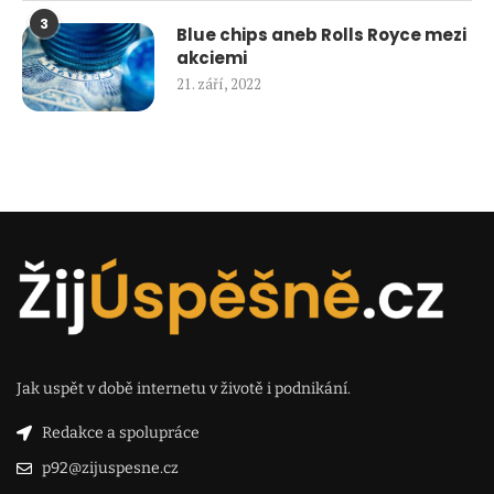
3
Blue chips aneb Rolls Royce mezi
akciemi
21. září, 2022
Jak uspět v době internetu v životě i podnikání.
Redakce a spolupráce
p92@zijuspesne.cz