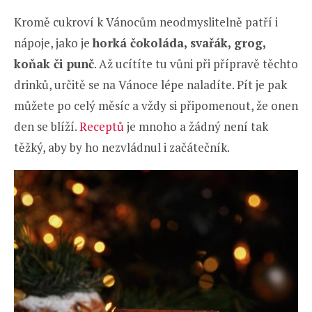
Kromě cukroví k Vánocům neodmyslitelně patří i
nápoje, jako je
horká čokoláda, svařák, grog,
koňak či punč
. Až ucítíte tu vůni při přípravě těchto
drinků, určitě se na Vánoce lépe naladíte. Pít je pak
můžete po celý měsíc a vždy si připomenout, že onen
den se blíží.
Receptů
je mnoho a žádný není tak
těžký, aby by ho nezvládnul i začátečník.