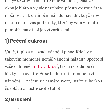
I když se zrovna necítíte moc vánočně, jelikož za
okny je bláto a vy nic nestíháte, přesto existuje řada
možností, jak si vánoční náladu navodit. Když zrovna
nejsou okolo vás podmínky, které by vám v tomto
pomohli, musíte si je vytvořit sami.
1) Pečení cukroví
Vůně, teplo a v pozadí vánoční písně. Kdo by v
takovém momentě neměl vánoční náladu? Upečte si
vaše oblíbené
druhy cukroví
, třeba i s rodinou či
blízkými a uvidíte, že se budete cítit mnohem více
vánočně. K pečení si vezměte svetr, uvařte si horkou
čokoládu a pusťte se do toho!
2) Bruslení