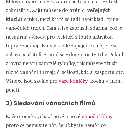
Milovníci sportu se každoročně těší na příležitost
zabruslit si. Zajít můžete do
arén
či
veřejných
kluzišť
venku, mezi které se řadí například i ty na
vánočních trzích. Tam si lze zabruslit zdarma, což je
nesmírná výhoda pro ty, kteří s touto aktivitou
teprve začínají. Brusle si zde zapůjčíte a užijete si
zábavu s přáteli. A poté se vrhnete na ty trhy. Pokud
zrovna nejsou zamrzlé rybníky, tak můžete zkusit
různé vánoční turnaje či sešlosti, kde si zasportujete.
Vánoce jsou skvělé pro
vaše koníčky
trochu v jiném
pojetí.
3) Sledování vánočních filmů
Každoročně vychází nové a nové
vánoční filmy
,
proto se nemusíte bát, že už byste neměli co