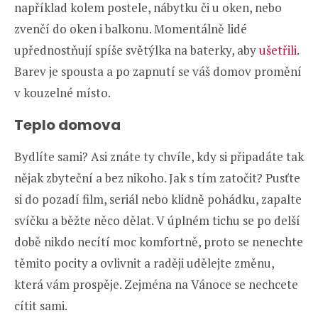
například kolem postele, nábytku či u oken, nebo
zvenčí do oken i balkonu. Momentálně lidé
upřednostňují spíše světýlka na baterky, aby
ušetřili
.
Barev je spousta a po zapnutí se váš domov promění
v kouzelné místo.
Teplo domova
Bydlíte sami? Asi znáte ty chvíle, kdy si připadáte tak
nějak zbyteční a bez nikoho. Jak s tím zatočit? Pusťte
si do pozadí film, seriál nebo klidně pohádku, zapalte
svíčku a běžte něco dělat. V úplném tichu se po delší
době nikdo necítí moc komfortně, proto se nenechte
těmito pocity a ovlivnit a raději udělejte změnu,
která vám prospěje. Zejména na Vánoce se nechcete
cítit sami.