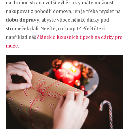
na druhou stranu větší výběr a vy máte možnost
nakupovat z pohodlí domova, jen je třeba myslet na
dobu dopravy
, abyste vůbec nějaké dárky pod
stromeček dali. Nevíte, co koupit? Přečtěte si
například náš
článek o luxusních tipech na dárky pro
muže
.