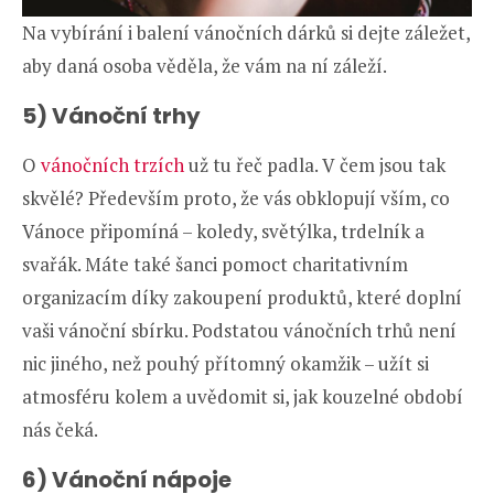
Na vybírání i balení vánočních dárků si dejte záležet,
aby daná osoba věděla, že vám na ní záleží.
5) Vánoční trhy
O
vánočních trzích
už tu řeč padla. V čem jsou tak
skvělé? Především proto, že vás obklopují vším, co
Vánoce připomíná – koledy, světýlka, trdelník a
svařák. Máte také šanci pomoct charitativním
organizacím díky zakoupení produktů, které doplní
vaši vánoční sbírku. Podstatou vánočních trhů není
nic jiného, než pouhý přítomný okamžik – užít si
atmosféru kolem a uvědomit si, jak kouzelné období
nás čeká.
6) Vánoční nápoje