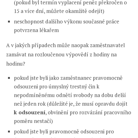
(pokud byl termín vyplacení peněz překročen o
15 a více dní, můžete okamžitě odejít)
neschopnost dalšího výkonu současné práce
potvrzena lékařem
A v jakých případech může naopak zaměstnavatel
zamávat na rozloučenou výpovědí z hodiny na
hodinu?
pokud jste byli jako zaměstnanec pravomocně
odsouzeni pro úmyslný trestný čin k
nepodmíněnému odnětí svobody na dobu delší
než jeden rok (důležité je, že musí opravdu dojít
k odsouzení
, obvinění pro rozvázání pracovního
poměru nestačí)
pokud jste byli pravomocně odsouzeni pro