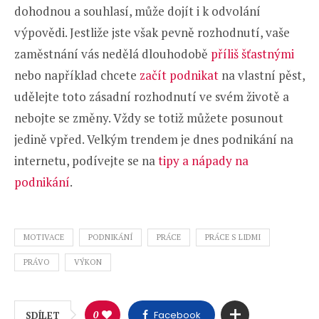
dohodnou a souhlasí, může dojít i k odvolání
výpovědi. Jestliže jste však pevně rozhodnutí, vaše
zaměstnání vás nedělá dlouhodobě
příliš šťastnými
nebo například chcete
začít podnikat
na vlastní pěst,
udělejte toto zásadní rozhodnutí ve svém životě a
nebojte se změny. Vždy se totiž můžete posunout
jedině vpřed. Velkým trendem je dnes podnikání na
internetu, podívejte se na
tipy a nápady na
podnikání
.
MOTIVACE
PODNIKÁNÍ
PRÁCE
PRÁCE S LIDMI
PRÁVO
VÝKON
0
Facebook
SDÍLET