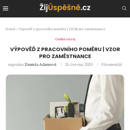
Domů
»
Výpověď z pracovního poměru | VZOR pro zaměstnance
Osobní rozvoj
VÝPOVĚĎ Z PRACOVNÍHO POMĚRU | VZOR
PRO ZAMĚSTNANCE
napsáno
Daniela Adamová
25. června, 2020
0 komentář