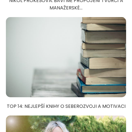
NIKOL PROKEŠOVÁ: BAVÍ MĚ PROPOJENÍ TVŮRČÍ A
MANAŽERSKÉ...
TOP 14: NEJLEPŠÍ KNIHY O SEBEROZVOJI A MOTIVACI