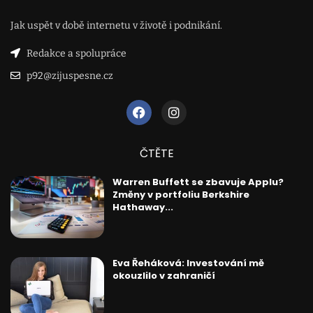
Jak uspět v době internetu v životě i podnikání.
Redakce a spolupráce
p92@zijuspesne.cz
ČTĚTE
Warren Buffett se zbavuje Applu?
Změny v portfoliu Berkshire
Hathaway...
Eva Řeháková: Investování mě
okouzlilo v zahraničí