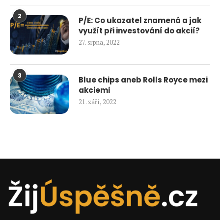
2
P/E: Co ukazatel znamená a jak
využít při investování do akcií?
27. srpna, 2022
3
Blue chips aneb Rolls Royce mezi
akciemi
21. září, 2022