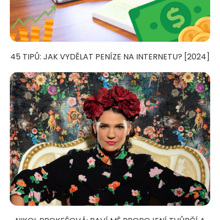
45 TIPŮ: JAK VYDĚLAT PENÍZE NA INTERNETU? [2024]