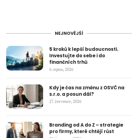
NEJNOVĚJŠÍ
5 kroků k lepší budoucnosti.
Investujte do sebe i do
finančních trhů
6. srpna, 2026
Kdy je čas na změnu z OSVČ na
s.r.o. a posun dál?
27. července, 2026
Branding od A do Z – strategie
pro firmy, které chtějí růst