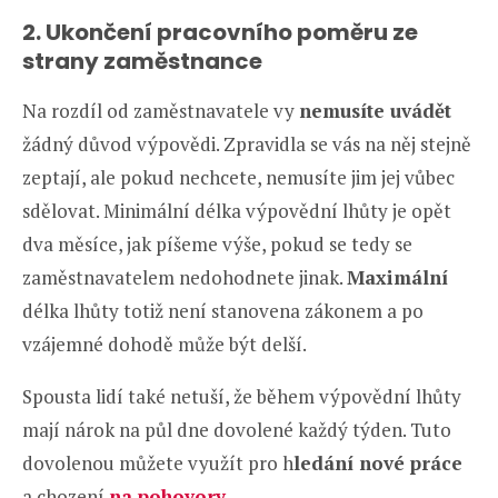
2. Ukončení pracovního poměru ze
strany zaměstnance
Na rozdíl od zaměstnavatele vy
nemusíte uvádět
žádný důvod výpovědi. Zpravidla se vás na něj stejně
zeptají, ale pokud nechcete, nemusíte jim jej vůbec
sdělovat. Minimální délka výpovědní lhůty je opět
dva měsíce, jak píšeme výše, pokud se tedy se
zaměstnavatelem nedohodnete jinak.
Maximální
délka lhůty totiž není stanovena zákonem a po
vzájemné dohodě může být delší.
Spousta lidí také netuší, že během výpovědní lhůty
mají nárok na půl dne dovolené každý týden. Tuto
dovolenou můžete využít pro h
ledání nové práce
a chození
na pohovory
.