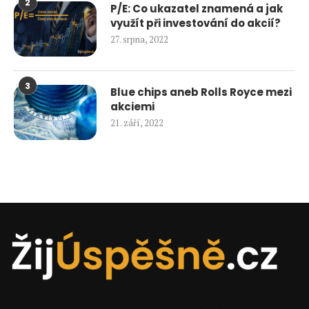
2
P/E: Co ukazatel znamená a jak
využít při investování do akcií?
27. srpna, 2022
3
Blue chips aneb Rolls Royce mezi
akciemi
21. září, 2022