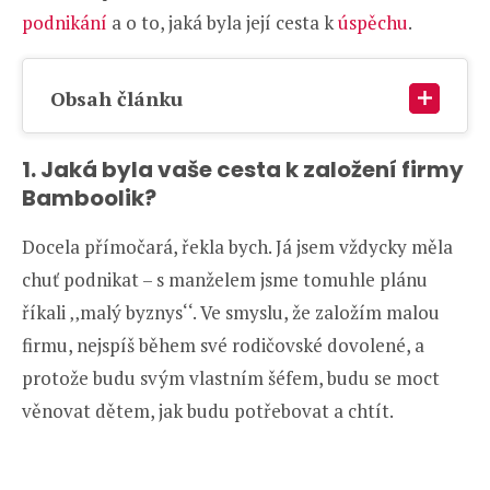
podnikání
a o to, jaká byla její cesta k
úspěchu
.
Obsah článku
1. Jaká byla vaše cesta k založení firmy
Bamboolik?
Docela přímočará, řekla bych. Já jsem vždycky měla
chuť podnikat – s manželem jsme tomuhle plánu
říkali ‚‚malý byznys‘‘. Ve smyslu, že založím malou
firmu, nejspíš během své rodičovské dovolené, a
protože budu svým vlastním šéfem, budu se moct
věnovat dětem, jak budu potřebovat a chtít.