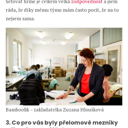
Šéfovat firmě je celkem velká
zodpovědnost
a jsem
ráda, že díky mému týmu mám často pocit, že na to
nejsem sama.
Bamboolik – zakladatelka Zuzana Hloušková
3. Co pro vás byly přelomové mezníky