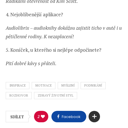
Radikální otevřenost od Kim Scott.
4. Nejoblíbenější aplikace?
Audiolibrix – audioknihy dokážou zajistit ticho v autě i u
pětičlenné rodiny. K nezaplacení!
5. Koníček, u kterého si nejlépe odpočinete?
Pití dobré kávy s přáteli.
INSPIRACE
MOTIVACE
MYŠLENÍ
PODNIKÁNÍ
ROZHOVOR
ZDRAVÝ ŽIVOTNÍ STYL
2
Facebook
SDÍLET