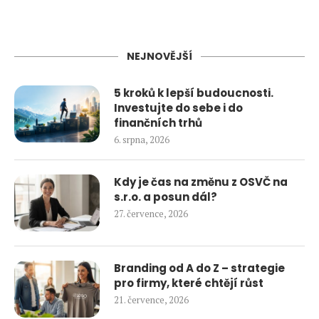
NEJNOVĚJŠÍ
5 kroků k lepší budoucnosti.
Investujte do sebe i do
finančních trhů
6. srpna, 2026
Kdy je čas na změnu z OSVČ na
s.r.o. a posun dál?
27. července, 2026
Branding od A do Z – strategie
pro firmy, které chtějí růst
21. července, 2026