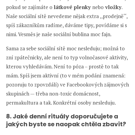
pokud se zajímáte o
látkové plenky
nebo
vložky
.
Naše sociální sítě nevedeme nějak extra ‚‚prodejně‘‘,
spíš zákazníkům radíme, dáváme tipy, povídáme si s
nimi. Vesměs je naše sociální bublina moc fajn.
Sama za sebe sociální sítě moc nesleduju; možná to
zní zpátečnicky, ale není to typ volnočasové aktivity,
kterou vyhledávám. Není to póza – prostě to tak
mám. Spíš jsem aktivní (to v mém podání znamená:
pozoruju to zpovzdálí) ve Facebookových zájmových
skupinách — třeba non-toxic domácnost,
permakultura a tak. Konkrétní osoby nesleduju.
8. Jaké denní rituály doporučujete a
jakých byste se naopak chtěla zbavit?