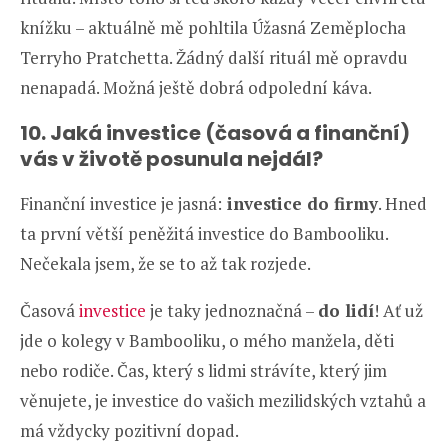
knížku – aktuálně mě pohltila Úžasná Zeměplocha
Terryho Pratchetta. Žádný další rituál mě opravdu
nenapadá. Možná ještě dobrá odpolední káva.
10. Jaká investice (časová a finanční)
vás v životě posunula nejdál?
Finanční investice je jasná:
investice do firmy
. Hned
ta první větší peněžitá investice do Bambooliku.
Nečekala jsem, že se to až tak rozjede.
Časová
investice
je taky jednoznačná –
do lidí
! Ať už
jde o kolegy v Bambooliku, o mého manžela, děti
nebo rodiče. Čas, který s lidmi strávíte, který jim
věnujete, je investice do vašich mezilidských vztahů a
má vždycky pozitivní dopad.