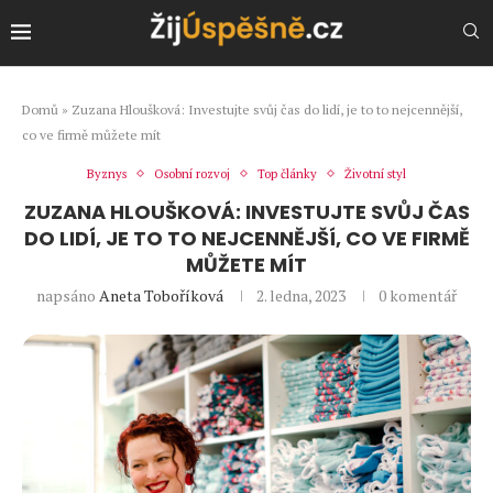
Domů
»
Zuzana Hloušková: Investujte svůj čas do lidí, je to to nejcennější,
co ve firmě můžete mít
Byznys
Osobní rozvoj
Top články
Životní styl
ZUZANA HLOUŠKOVÁ: INVESTUJTE SVŮJ ČAS
DO LIDÍ, JE TO TO NEJCENNĚJŠÍ, CO VE FIRMĚ
MŮŽETE MÍT
napsáno
Aneta Toboříková
2. ledna, 2023
0 komentář