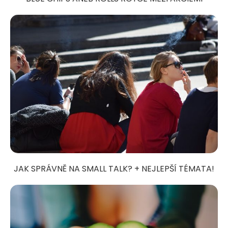
JAK SPRÁVNĚ NA SMALL TALK? + NEJLEPŠÍ TÉMATA!