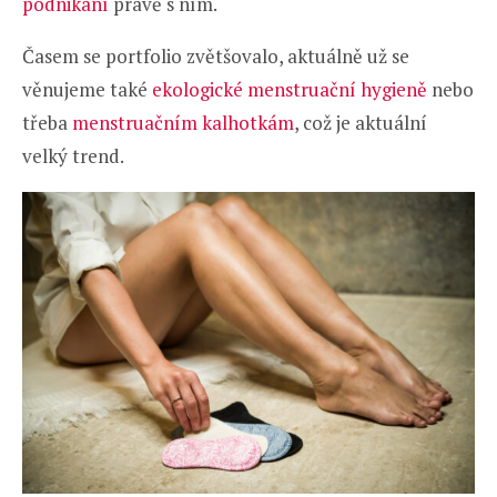
podnikání
právě s ním.
Časem se portfolio zvětšovalo, aktuálně už se
věnujeme také
ekologické menstruační hygieně
nebo
třeba
menstruačním kalhotkám
, což je aktuální
velký trend.