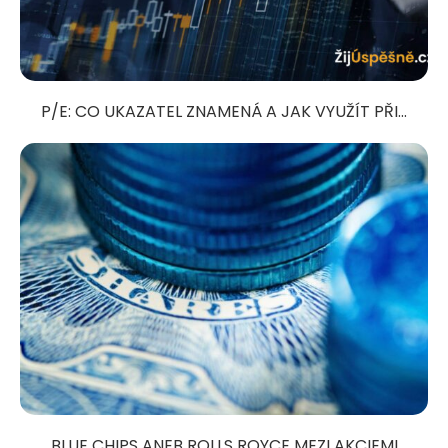
P/E: CO UKAZATEL ZNAMENÁ A JAK VYUŽÍT PŘI...
BLUE CHIPS ANEB ROLLS ROYCE MEZI AKCIEMI