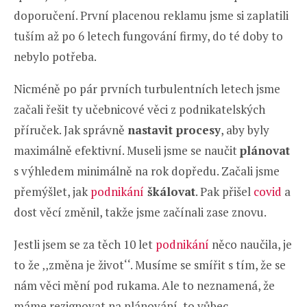
doporučení. První placenou reklamu jsme si zaplatili
tuším až po 6 letech fungování firmy, do té doby to
nebylo potřeba.
Nicméně po pár prvních turbulentních letech jsme
začali řešit ty učebnicové věci z podnikatelských
příruček. Jak správně
nastavit procesy
, aby byly
maximálně efektivní. Museli jsme se naučit
plánovat
s výhledem minimálně na rok dopředu. Začali jsme
přemýšlet, jak
podnikání
škálovat
. Pak přišel
covid
a
dost věcí změnil, takže jsme začínali zase znovu.
Jestli jsem se za těch 10 let
podnikání
něco naučila, je
to že ‚‚změna je život‘‘. Musíme se smířit s tím, že se
nám věci mění pod rukama. Ale to neznamená, že
máme rezignovat na plánování, to vůbec.