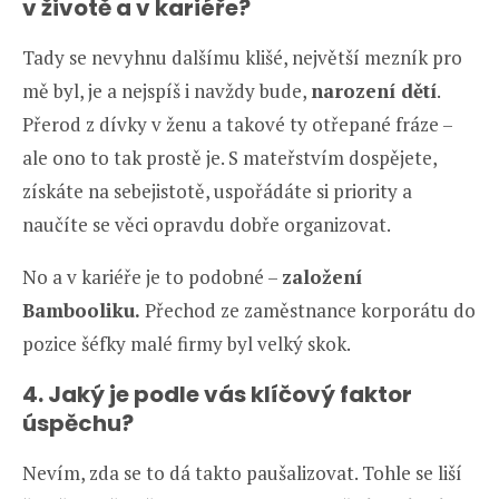
v životě a v kariéře?
Tady se nevyhnu dalšímu klišé, největší mezník pro
mě byl, je a nejspíš i navždy bude,
narození dětí
.
Přerod z dívky v ženu a takové ty otřepané fráze –
ale ono to tak prostě je. S mateřstvím dospějete,
získáte na sebejistotě, uspořádáte si priority a
naučíte se věci opravdu dobře organizovat.
No a v kariéře je to podobné –
založení
Bambooliku.
Přechod ze zaměstnance korporátu do
pozice šéfky malé firmy byl velký skok.
4. Jaký je podle vás klíčový faktor
úspěchu?
Nevím, zda se to dá takto paušalizovat. Tohle se liší