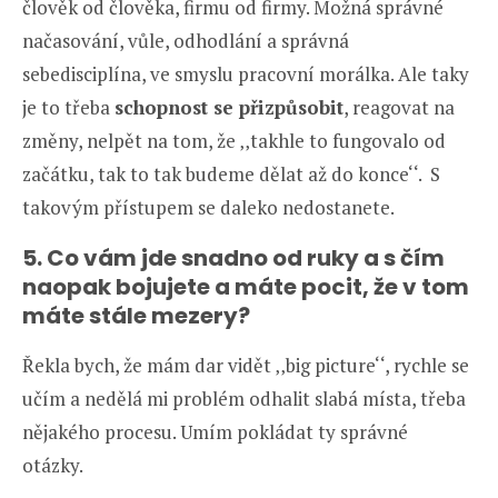
člověk od člověka, firmu od firmy. Možná správné
načasování, vůle, odhodlání a správná
sebedisciplína, ve smyslu pracovní morálka. Ale taky
je to třeba
schopnost se přizpůsobit
, reagovat na
změny, nelpět na tom, že ‚‚takhle to fungovalo od
začátku, tak to tak budeme dělat až do konce‘‘. S
takovým přístupem se daleko nedostanete.
5. Co vám jde snadno od ruky a s čím
naopak bojujete a máte pocit, že v tom
máte stále mezery?
Řekla bych, že mám dar vidět ‚‚big picture‘‘, rychle se
učím a nedělá mi problém odhalit slabá místa, třeba
nějakého procesu. Umím pokládat ty správné
otázky.