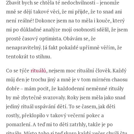
Zbavit bych se chtěla té nedochvilnosti – jenomže
mně se dějí takové věci, že mi přijde, že to snad ani
není reálné! Dokonce jsem na to měla i kouče, který
mi po důkladné analýze mojí osobnosti sdělil, že jsem
prostě časový optimista. Obávám se, že
nenapravitelný. Já fakt pokaždé upřímně věřím, že
tentokrát to stihnu.
Co se týče
rituálů
, nejsem moc rituální člověk. Každý
můj den je trochu jiný a mně je v tom mírném chaosu
dobře – mám pocit, že každodenní neměnné rituály
by mě zbytečně svazovaly. Roky jsem měla jako snad
jediný rituál uspávání dětí. To se časem, jak děti
rostly, překlopilo v takový večerní pokec a
pomazlení. A teď mi to děti zatrhly, takže je po
rituálu. Místo toho si teď skoro každý večer chvíli čtu