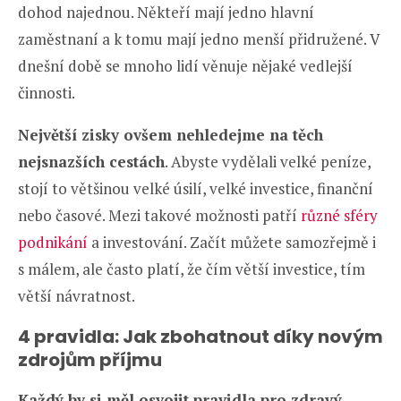
dohod najednou. Někteří mají jedno hlavní
zaměstnaní a k tomu mají jedno menší přidružené. V
dnešní době se mnoho lidí věnuje nějaké vedlejší
činnosti.
Největší zisky ovšem nehledejme na těch
nejsnazších cestách
. Abyste vydělali velké peníze,
stojí to většinou velké úsilí, velké investice, finanční
nebo časové. Mezi takové možnosti patří
různé sféry
podnikání
a investování. Začít můžete samozřejmě i
s málem, ale často platí, že čím větší investice, tím
větší návratnost.
4 pravidla: Jak zbohatnout díky novým
zdrojům příjmu
Každý by si měl osvojit pravidla pro zdravý