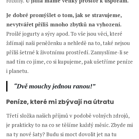
rozdíly.
U jídla máme veliký prostor k úsporám.
Je dobré promýšlet o tom, jak se stravujeme,
nevytvářet příliš mnoho zbytků na vyhození.
Prošlé jogurty a sýry apod. To vše jsou věci, které
ždímají naši peněženku a nehledě na to, také nejsou
příliš šetrné k životnímu prostředí. Zamyslíme-li se
nad tím co jíme, co si kupujeme, pak ušetříme peníze
i planetu.
“Dvě mouchy jednou ranou!”
Peníze, které mi zbývají na útratu
Třetí složka našich příjmů v podobě volných zdrojů,
je prakticky to na co se těšíme každý měsíc. Zbyde mi
na ty nové šaty? Budu si moct dovolit jet na tu