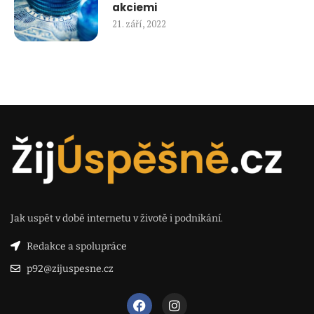
akciemi
21. září, 2022
Jak uspět v době internetu v životě i podnikání.
Redakce a spolupráce
p92@zijuspesne.cz