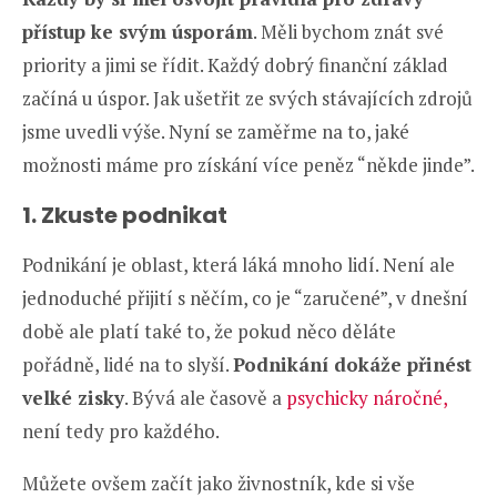
přístup ke svým úsporám
. Měli bychom znát své
priority a jimi se řídit. Každý dobrý finanční základ
začíná u úspor. Jak ušetřit ze svých stávajících zdrojů
jsme uvedli výše. Nyní se zaměřme na to, jaké
možnosti máme pro získání více peněz “někde jinde”.
1. Zkuste podnikat
Podnikání je oblast, která láká mnoho lidí. Není ale
jednoduché přijití s něčím, co je “zaručené”, v dnešní
době ale platí také to, že pokud něco děláte
pořádně, lidé na to slyší.
Podnikání dokáže přinést
velké zisky
. Bývá ale časově a
psychicky náročné,
není tedy pro každého.
Můžete ovšem začít jako živnostník, kde si vše