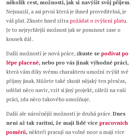
několik cest, možností, jak si navýšit svůj příjem
.
Nejsnazší, a asi první která je ihned proveditelná, je
váš plat. Zkuste hned zítra
požádat o zvýšení platu
.
Je to nejrychlejší možnost jak se posunout zase o
kousek dál .
Další možností je nová práce,
zkuste se
podívat po
lépe placené
, nebo pro vás jinak výhodné práci,
která vám díky svému charakteru umožní zvýšit své
příjmy jinak. Můžete také zkusit nějaký ten přesčas,
udělat něco navíc, vzít si jiný projekt, záleží na vaší
práci, zda něco takového umožňuje.
Další ale náročnější možností je druhá práce.
Dnes
není až tak raritní, že mají lidé více
pracovních
poměrů
,
někteří pracují na volné noze a mají více