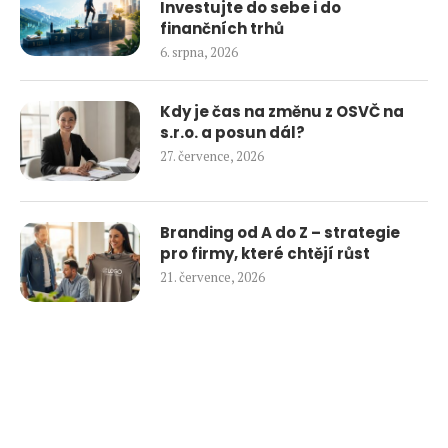
Investujte do sebe i do
finančních trhů
6. srpna, 2026
Kdy je čas na změnu z OSVČ na
s.r.o. a posun dál?
27. července, 2026
Branding od A do Z – strategie
pro firmy, které chtějí růst
21. července, 2026