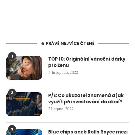
🔥 PRÁVĚ NEJVÍCE ČTENÉ
1
TOP 10: Originální vánoční dárky
pro ženu
4. listopadu, 2022
2
P/E: Co ukazatel znamená a jak
využít při investování do akcií?
27. srpna, 2022
3
Blue chips aneb Rolls Royce mezi