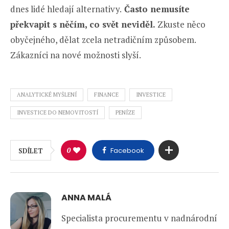
dnes lidé hledají alternativy.
Často nemusíte
překvapit s něčím, co svět neviděl.
Zkuste něco
obyčejného, dělat zcela netradičním způsobem.
Zákazníci na nové možnosti slyší.
ANALYTICKÉ MYŠLENÍ
FINANCE
INVESTICE
INVESTICE DO NEMOVITOSTÍ
PENÍZE
0
Facebook
SDÍLET
ANNA MALÁ
Specialista procurementu v nadnárodní