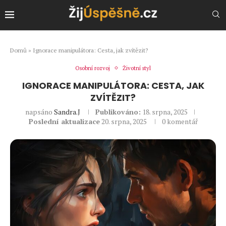
Domů
»
Ignorace manipulátora: Cesta, jak zvítězit?
Osobní rozvoj
Životní styl
IGNORACE MANIPULÁTORA: CESTA, JAK
ZVÍTĚZIT?
napsáno
Sandra.J
Publikováno:
18. srpna, 2025
Poslední aktualizace
20. srpna, 2025
0 komentář