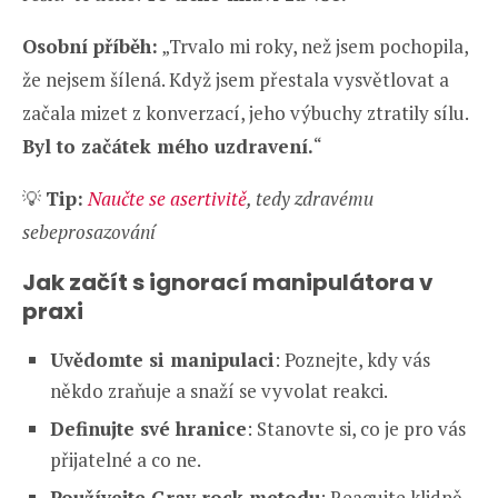
Osobní příběh:
„Trvalo mi roky, než jsem pochopila,
že nejsem šílená. Když jsem přestala vysvětlovat a
začala mizet z konverzací, jeho výbuchy ztratily sílu.
Byl to začátek mého uzdravení.
“
💡
Tip:
Naučte se asertivitě
, tedy zdravému
sebeprosazování
Jak začít s ignorací manipulátora v
praxi
Uvědomte si manipulaci
: Poznejte, kdy vás
někdo zraňuje a snaží se vyvolat reakci.
Definujte své hranice
: Stanovte si, co je pro vás
přijatelné a co ne.
Používejte Gray rock metodu
: Reagujte klidně