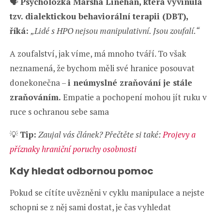
🗣️
Psycholožka Marsha Linehan, která vyvinula
tzv. dialektickou behaviorální terapii (DBT),
říká:
„Lidé s HPO nejsou manipulativní. Jsou zoufalí.“
A zoufalství, jak víme, má mnoho tváří. To však
neznamená, že bychom měli své hranice posouvat
donekonečna –
i neúmyslné zraňování je stále
zraňováním.
Empatie a pochopení mohou jít ruku v
ruce s ochranou sebe sama
💡
Tip:
Zaujal vás článek? Přečtěte si také:
Projevy a
příznaky hraniční poruchy osobnosti
Kdy hledat odbornou pomoc
Pokud se cítíte uvězněni v cyklu manipulace a nejste
schopni se z něj sami dostat, je čas vyhledat