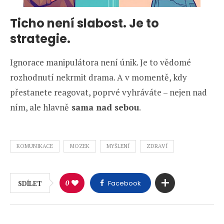
Ticho není slabost. Je to
strategie.
Ignorace manipulátora není únik. Je to vědomé
rozhodnutí nekrmit drama. A v momentě, kdy
přestanete reagovat, poprvé vyhráváte – nejen nad
ním, ale hlavně
sama nad sebou
.
KOMUNIKACE
MOZEK
MYŠLENÍ
ZDRAVÍ
0
Facebook
SDÍLET