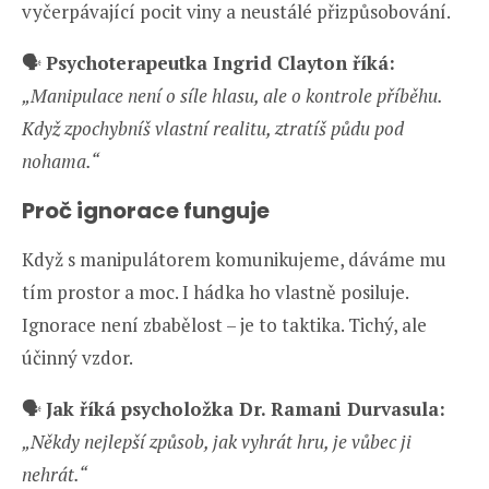
vyčerpávající pocit viny a neustálé přizpůsobování.
🗣️
Psychoterapeutka Ingrid Clayton říká:
„Manipulace není o síle hlasu, ale o kontrole příběhu.
Když zpochybníš vlastní realitu, ztratíš půdu pod
nohama.“
Proč ignorace funguje
Když s manipulátorem komunikujeme, dáváme mu
tím prostor a moc. I hádka ho vlastně posiluje.
Ignorace není zbabělost – je to taktika. Tichý, ale
účinný vzdor.
🗣️
Jak říká psycholožka Dr. Ramani Durvasula:
„Někdy nejlepší způsob, jak vyhrát hru, je vůbec ji
nehrát.“