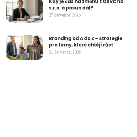
Kdy je čas na změnu z OSVČ na
s.r.o. a posun dál?
27. července, 2026
Branding od A do Z – strategie
pro firmy, které chtějí růst
21. července, 2026