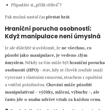
Připadáte si „příliš citlivá“?
Pak možná nastal čas
přestat hrát
.
Hraniční porucha osobnosti:
Když manipulace není úmyslná
Je ale důležité si uvědomit, že
ne všechno, co
působí jako manipulace, je vedeno zlým
úmyslem
. Někdy za tím může být
hraniční porucha
osobnosti (HPO)
– stav, kdy se člověk zoufale snaží
vyrovnat s vlastními emocemi, strachem z opuštění
a vnitřní prázdnotou.
Chování může působit
manipulativně – výčitky, mlčení, výbuchy –, ale
často jde o snahu udržet vztah za každou cenu.