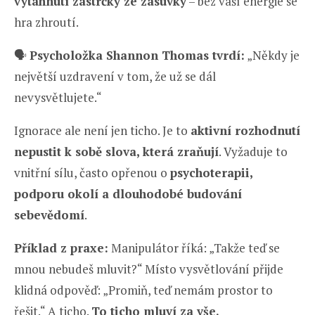
vytáhnutí zástrčky ze zásuvky
– bez vaší energie se
hra zhroutí.
🗣️
Psycholožka Shannon Thomas tvrdí:
„Někdy je
největší uzdravení v tom, že už se dál
nevysvětlujete.“
Ignorace ale není jen ticho. Je to
aktivní rozhodnutí
nepustit k sobě slova, která zraňují
. Vyžaduje to
vnitřní sílu, často opřenou o
psychoterapii,
podporu okolí a dlouhodobé budování
sebevědomí
.
Příklad z praxe:
Manipulátor říká: „Takže teď se
mnou nebudeš mluvit?“ Místo vysvětlování přijde
klidná odpověď: „Promiň, teď nemám prostor to
řešit.“ A ticho.
To ticho mluví za vše.