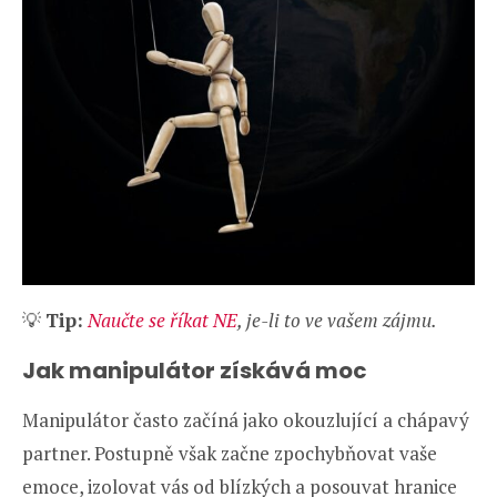
💡
Tip:
Naučte se říkat NE
, je-li to ve vašem zájmu.
Jak manipulátor získává moc
Manipulátor často začíná jako okouzlující a chápavý
partner. Postupně však začne zpochybňovat vaše
emoce, izolovat vás od blízkých a posouvat hranice