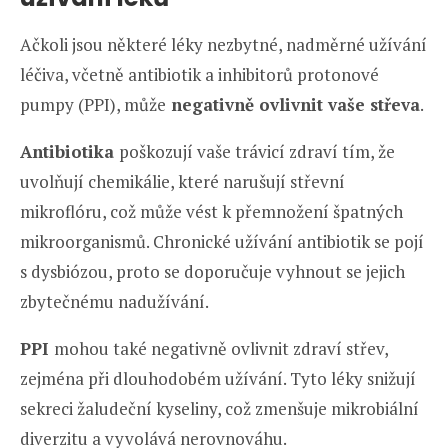
Ačkoli jsou některé léky nezbytné, nadměrné užívání
léčiva, včetně antibiotik a inhibitorů protonové
pumpy (PPI), může
negativně ovlivnit vaše střeva
.
Antibiotika
poškozují vaše trávicí zdraví tím, že
uvolňují chemikálie, které narušují střevní
mikroflóru, což může vést k přemnožení špatných
mikroorganismů. Chronické užívání antibiotik se pojí
s dysbiózou, proto se doporučuje vyhnout se jejich
zbytečnému nadužívání.
PPI
mohou také negativně ovlivnit zdraví střev,
zejména při dlouhodobém užívání. Tyto léky snižují
sekreci žaludeční kyseliny, což zmenšuje mikrobiální
diverzitu a vyvolává nerovnováhu.