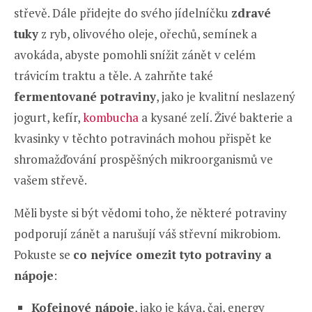
střevě. Dále přidejte do svého jídelníčku
zdravé
tuky
z ryb, olivového oleje, ořechů, semínek a
avokáda, abyste pomohli snížit zánět v celém
trávicím traktu a těle. A zahrňte také
fermentované potraviny
, jako je kvalitní neslazený
jogurt, kefír,
kombucha
a kysané zelí. Živé bakterie a
kvasinky v těchto potravinách mohou přispět ke
shromažďování prospěšných mikroorganismů ve
vašem střevě.
Měli byste si být vědomi toho, že některé potraviny
podporují zánět a narušují váš střevní mikrobiom.
Pokuste se
co nejvíce omezit tyto potraviny a
nápoje
:
Kofeinové nápoje
, jako je káva, čaj, energy