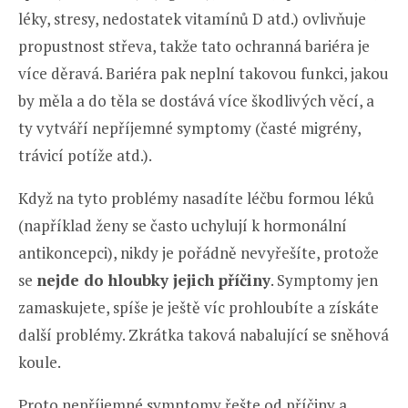
léky, stresy, nedostatek vitamínů D atd.) ovlivňuje
propustnost střeva, takže tato ochranná bariéra je
více děravá. Bariéra pak neplní takovou funkci, jakou
by měla a do těla se dostává více škodlivých věcí, a
ty vytváří nepříjemné symptomy (časté migrény,
trávicí potíže atd.).
Když na tyto problémy nasadíte léčbu formou léků
(například ženy se často uchylují k hormonální
antikoncepci), nikdy je pořádně nevyřešíte, protože
se
nejde do hloubky jejich příčiny
. Symptomy jen
zamaskujete, spíše je ještě víc prohloubíte a získáte
další problémy. Zkrátka taková nabalující se sněhová
koule.
Proto nepříjemné symptomy řešte od příčiny a