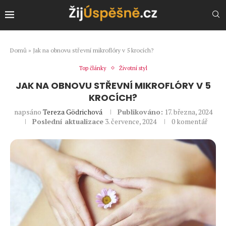
Domů
»
Jak na obnovu střevní mikroflóry v 5 krocích?
Top články
Životní styl
JAK NA OBNOVU STŘEVNÍ MIKROFLÓRY V 5
KROCÍCH?
napsáno
Tereza Gödrichová
Publikováno:
17. března, 2024
Poslední aktualizace
3. července, 2024
0 komentář