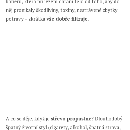
bariéru, která při jezení chrání tělo od toho, aby do
něj pronikaly škodliviny, toxiny, nestrávené zbytky
potravy – zkrátka
vše dobře filtruje
.
A co se děje, když je
střevo propustné
? Dlouhodobý
špatný životní styl (cigarety, alkohol, špatná strava,