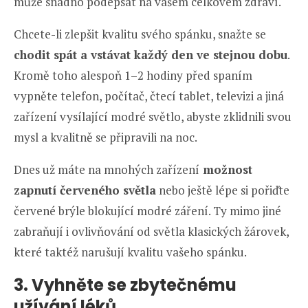
může snadno podepsat na vašem celkovém zdraví.
Chcete-li zlepšit kvalitu svého spánku, snažte se
chodit spát a vstávat každý den ve stejnou dobu
.
Kromě toho alespoň 1–2 hodiny před spaním
vypněte telefon, počítač, čtecí tablet, televizi a jiná
zařízení vysílající modré světlo, abyste zklidnili svou
mysl a kvalitně se připravili na noc.
Dnes už máte na mnohých zařízení
možnost
zapnutí červeného světla
nebo ještě lépe si pořiďte
červené brýle blokující modré záření. Ty mimo jiné
zabraňují i ovlivňování od světla klasických žárovek,
které taktéž narušují kvalitu vašeho spánku.
3. Vyhněte se zbytečnému
užívání léků