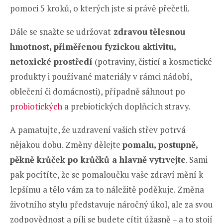
pomoci 5 kroků, o kterých jste si právě přečetli.
Dále se snažte se udržovat
zdravou tělesnou
hmotnost, přiměřenou fyzickou aktivitu,
netoxické prostředí
(potraviny, čisticí a kosmetické
produkty i používané materiály v rámci nádobí,
oblečení či domácnosti), případně sáhnout po
probiotických
a prebiotických doplňcích stravy.
A pamatujte, že uzdravení vašich střev potrvá
nějakou dobu. Změny dělejte
pomalu, postupně,
pěkně krůček po krůčků a hlavně vytrvejte
. Sami
pak pocítíte, že se pomaloučku vaše zdraví mění k
lepšímu a tělo vám za to náležitě poděkuje. Změna
životního stylu představuje náročný úkol, ale za svou
zodpovědnost a píli se budete cítit úžasně – a to stojí