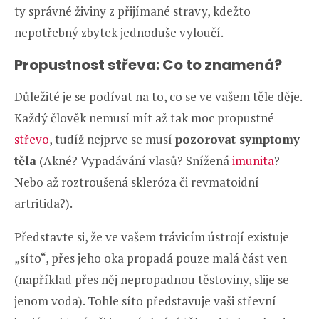
ty správné živiny z přijímané stravy, kdežto
nepotřebný zbytek jednoduše vyloučí.
Propustnost střeva: Co to znamená?
Důležité je se podívat na to, co se ve vašem těle děje.
Každý člověk nemusí mít až tak moc propustné
střevo
, tudíž nejprve se musí
pozorovat symptomy
těla
(Akné? Vypadávání vlasů? Snížená
imunita
?
Nebo až roztroušená skleróza či revmatoidní
artritida?).
Představte si, že ve vašem trávicím ústrojí existuje
„síto“, přes jeho oka propadá pouze malá část ven
(například přes něj nepropadnou těstoviny, slije se
jenom voda). Tohle síto představuje vaši střevní