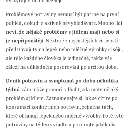
vyskytují čím dál běžněji.
Problémové potraviny nemusí být patrné na první
pohled, dokud je aktivně nevyhledáváte. Mnoho lidí
neví, že nějaké problémy s jídlem mají nebo si
je nepřipouštějí
. Některé z nejčastějších citlivostí
představují ty na lepek nebo mléčné výrobky či sóju,
ale tělo každého člověka je jedinečné, takže vše
záleží na důkladném pozorování po určitou dobu.
Deník potravin a symptomů po dobu několika
týdnů
vám může pomoci odhalit, zda máte nějaký
problém s jídlem. Zaznamenejte si, jak se cítíte po
konzumaci konkrétních potravin, zejména těch,
které obsahují lepek nebo mléčné výrobky. Poté tyto
potraviny na týden vyřaďte a pozorujte jakékoliv