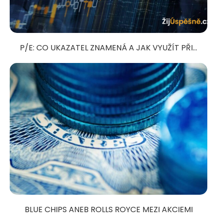
P/E: CO UKAZATEL ZNAMENÁ A JAK VYUŽÍT PŘI...
BLUE CHIPS ANEB ROLLS ROYCE MEZI AKCIEMI