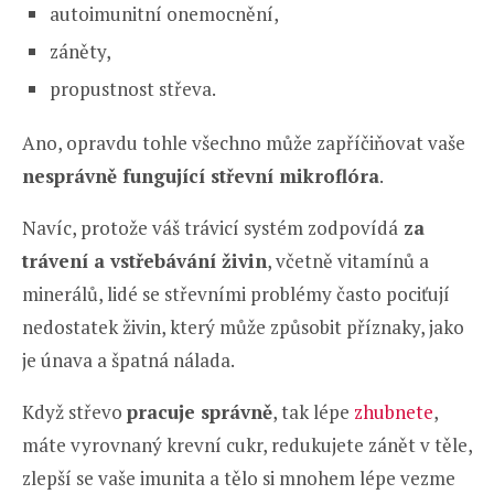
autoimunitní onemocnění,
záněty,
propustnost střeva.
Ano, opravdu tohle všechno může zapříčiňovat vaše
nesprávně fungující střevní mikroflóra
.
Navíc, protože váš trávicí systém zodpovídá
za
trávení a vstřebávání živin
, včetně vitamínů a
minerálů, lidé se střevními problémy často pociťují
nedostatek živin, který může způsobit příznaky, jako
je únava a špatná nálada.
Když střevo
pracuje správně
, tak lépe
zhubnete
,
máte vyrovnaný krevní cukr, redukujete zánět v těle,
zlepší se vaše imunita a tělo si mnohem lépe vezme