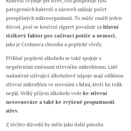
Kouření zvyšuje pH střev, což podporuje růst
patogenních bakterií a zároveň snižuje počet
prospěšných mikroorganismů. To může značit jeden
důvod, proč se kouření cigaret považuje za
hlavní
rizikový faktor pro zažívací potíže a nemoci
,
jako je Crohnova choroba a peptické vředy.
Přílišné popíjení alkoholu se také spojuje s
negativními změnami střevního mikrobiomu. Lidé
nadměrně užívající alkoholové nápoje mají odlišnou
střevní mikroflóru ve srovnání s lidmi, kteří ho tolik
nepijí. Velký příjem alkoholu vede
ke střevní
nerovnováze a také ke zvýšené propustnosti
střev
.
Z těchto důvodů by mělo jako další prioritu