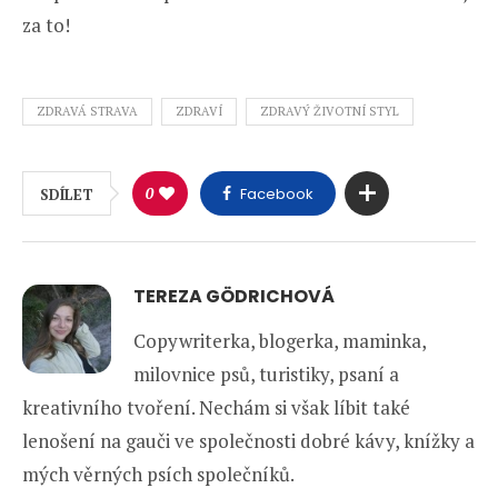
za to!
ZDRAVÁ STRAVA
ZDRAVÍ
ZDRAVÝ ŽIVOTNÍ STYL
0
Facebook
SDÍLET
TEREZA GÖDRICHOVÁ
Copywriterka, blogerka, maminka,
milovnice psů, turistiky, psaní a
kreativního tvoření. Nechám si však líbit také
lenošení na gauči ve společnosti dobré kávy, knížky a
mých věrných psích společníků.