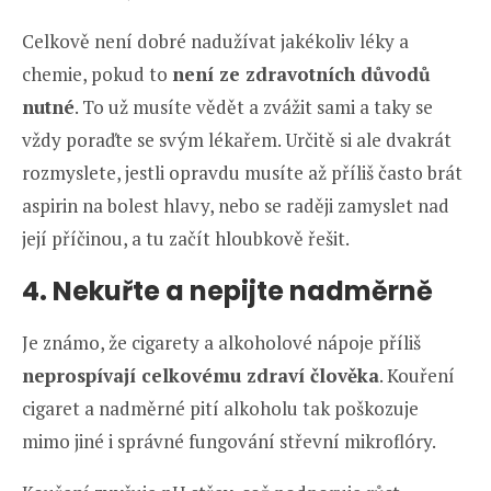
Celkově není dobré nadužívat jakékoliv léky a
chemie, pokud to
není ze zdravotních důvodů
nutné
. To už musíte vědět a zvážit sami a taky se
vždy poraďte se svým lékařem. Určitě si ale dvakrát
rozmyslete, jestli opravdu musíte až příliš často brát
aspirin na bolest hlavy, nebo se raději zamyslet nad
její příčinou, a tu začít hloubkově řešit.
4. Nekuřte a nepijte nadměrně
Je známo, že cigarety a alkoholové nápoje příliš
neprospívají celkovému zdraví člověka
. Kouření
cigaret a nadměrné pití alkoholu tak poškozuje
mimo jiné i správné fungování střevní mikroflóry.