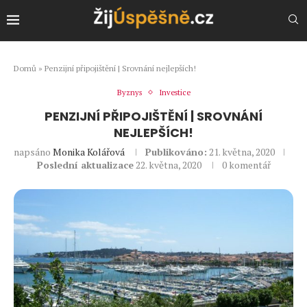
Domů
»
Penzijní připojištění | Srovnání nejlepších!
Byznys
Investice
PENZIJNÍ PŘIPOJIŠTĚNÍ | SROVNÁNÍ
NEJLEPŠÍCH!
napsáno
Monika Kolářová
Publikováno:
21. května, 2020
Poslední aktualizace
22. května, 2020
0 komentář