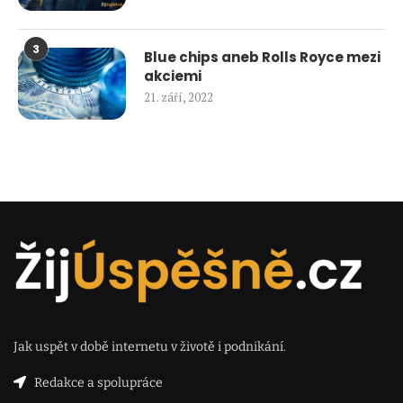
3
Blue chips aneb Rolls Royce mezi
akciemi
21. září, 2022
Jak uspět v době internetu v životě i podnikání.
Redakce a spolupráce