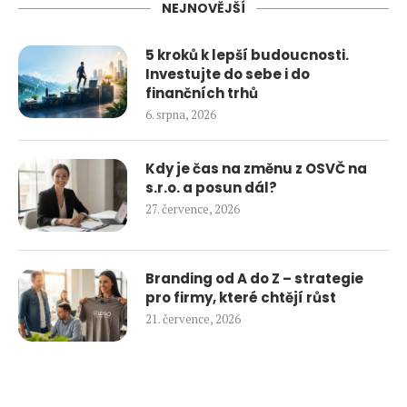
NEJNOVĚJŠÍ
5 kroků k lepší budoucnosti.
Investujte do sebe i do
finančních trhů
6. srpna, 2026
Kdy je čas na změnu z OSVČ na
s.r.o. a posun dál?
27. července, 2026
Branding od A do Z – strategie
pro firmy, které chtějí růst
21. července, 2026