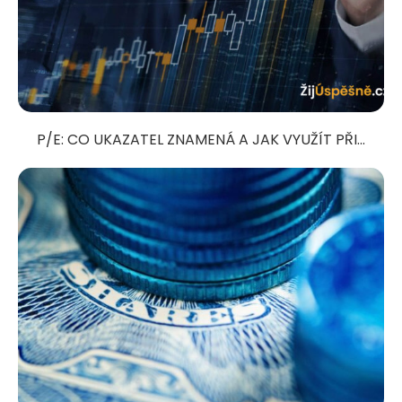
P/E: CO UKAZATEL ZNAMENÁ A JAK VYUŽÍT PŘI...