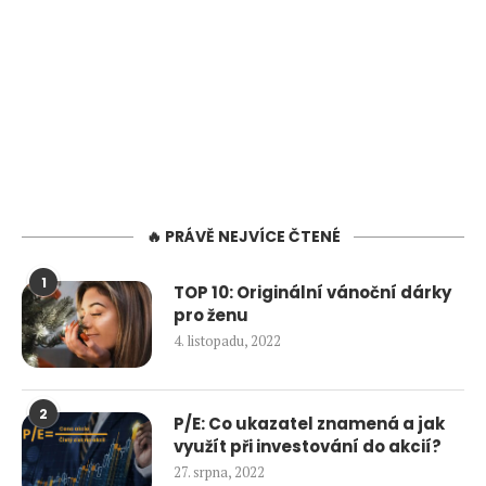
🔥 PRÁVĚ NEJVÍCE ČTENÉ
1
TOP 10: Originální vánoční dárky
pro ženu
4. listopadu, 2022
2
P/E: Co ukazatel znamená a jak
využít při investování do akcií?
27. srpna, 2022