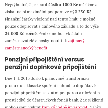
Nejvýhodnější je spořit
částku 1000 Kč
měsíčně a
získat na ni maximální podporu ve výši
230 Kč
.
Finanční částky vložené nad tento limit je možné
pouze odepisovat z daňového základu a to do výše
24 000 Kč ročně
. Peníze mohou vkládat i
zaměstnavatelé a poskytnout tak
zajímavý
zaměstnanecký benefit.
Penzijní připojištění versus
penzijní doplňkové připojištění
Dne 1. 1. 2013 došlo k plánované transformaci
produktu a klasické spoření nahradilo doplňkové
penzijní připojištění se státní podporou a uložením
prostředků do účastnických fondů bank. Zde si klienti
mohou sami vybrat
kam výhodně investovat
. Nabízí