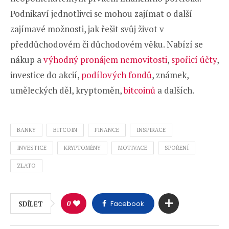
Podnikaví jednotlivci se mohou zajímat o další
zajímavé možnosti, jak řešit svůj život v
předdůchodovém či důchodovém věku. Nabízí se
nákup a
výhodný pronájem nemovitosti
,
spořicí účty
,
investice do akcií,
podílových fondů
, známek,
uměleckých děl, kryptoměn,
bitcoinů
a dalších.
BANKY
BITCOIN
FINANCE
INSPIRACE
INVESTICE
KRYPTOMĚNY
MOTIVACE
SPOŘENÍ
ZLATO
0
Facebook
SDÍLET