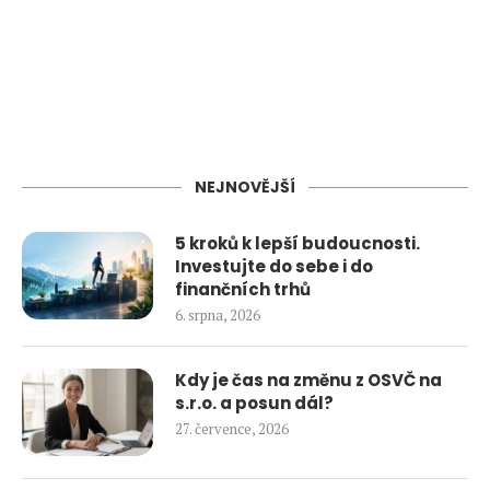
NEJNOVĚJŠÍ
5 kroků k lepší budoucnosti.
Investujte do sebe i do
finančních trhů
6. srpna, 2026
Kdy je čas na změnu z OSVČ na
s.r.o. a posun dál?
27. července, 2026