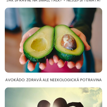
JAK SPRÁVNĚ NA SMALL TALK? + NEJLEPŠÍ TÉMATA!
AVOKÁDO: ZDRAVÁ ALE NEEKOLOGICKÁ POTRAVINA