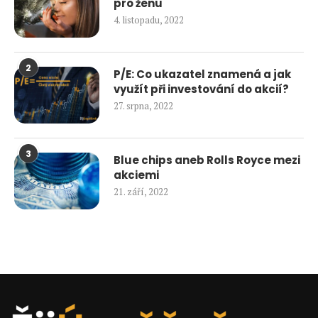
pro ženu
4. listopadu, 2022
2
P/E: Co ukazatel znamená a jak
využít při investování do akcií?
27. srpna, 2022
3
Blue chips aneb Rolls Royce mezi
akciemi
21. září, 2022