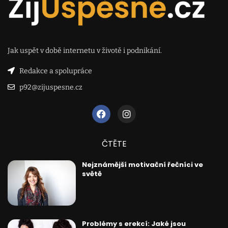
Jak uspět v době internetu v životě i podnikání.
Redakce a spolupráce
p92@zijuspesne.cz
ČTĚTE
Nejznámější motivační řečníci ve
světě
Problémy s erekcí: Jaké jsou