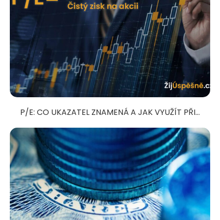
P/E: CO UKAZATEL ZNAMENÁ A JAK VYUŽÍT PŘI...