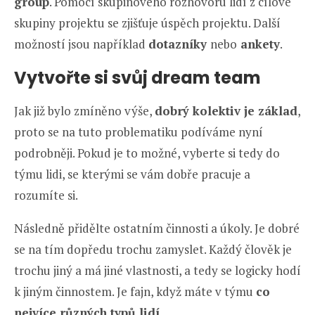
group
. Pomocí skupinového rozhovoru lidí z cílové
skupiny projektu se zjišťuje úspěch projektu. Další
možností jsou například
dotazníky
nebo
ankety
.
Vytvořte si svůj dream team
Jak již bylo zmíněno výše,
dobrý kolektiv je základ
,
proto se na tuto problematiku podíváme nyní
podrobněji. Pokud je to možné, vyberte si tedy do
týmu lidi, se kterými se vám dobře pracuje a
rozumíte si.
Následně přidělte ostatním činnosti a úkoly. Je dobré
se na tím dopředu trochu zamyslet. Každý člověk je
trochu jiný a má jiné vlastnosti, a tedy se logicky hodí
k jiným činnostem. Je fajn, když máte v týmu
co
nejvíce různých typů lidí
.