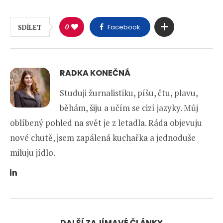
0
Facebook
SDÍLET
RADKA KONEČNÁ
Studuji žurnalistiku, píšu, čtu, plavu,
běhám, šiju a učím se cizí jazyky. Můj
oblíbený pohled na svět je z letadla. Ráda objevuju
nové chutě, jsem zapálená kuchařka a jednoduše
miluju jídlo.
DALŠÍ ZAJÍMAVÉ ČLÁNKY