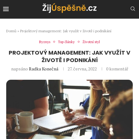
Domů
»
Projektový management: Jak využít v životě i podnikání
Byznys
Top články
Životní styl
PROJEKTOVÝ MANAGEMENT: JAK VYUŽÍT V
ŽIVOTĚ I PODNIKÁNÍ
napsáno
Radka Konečná
27. června, 2022
0 komentář