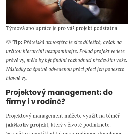
Týmová spolupráce je pro váš projekt podstatná
💡
Tip:
Přátelská atmosféra je sice důležitá, avšak na
určitou hierarchii nezapomínejte. Pokud projekt vedete
právě vy, mělo by být finální rozhodnutí především vaše.
Následky za špatně odvedenou práci přeci jen ponesete
hlavně vy.
Projektový management: do
firmy i v rodině?
Projektový management můžete využít na téměř
jakýkoliv projekt
, který v životě podniknete.
Vezměte si například takovou rodinnou dovolenou.