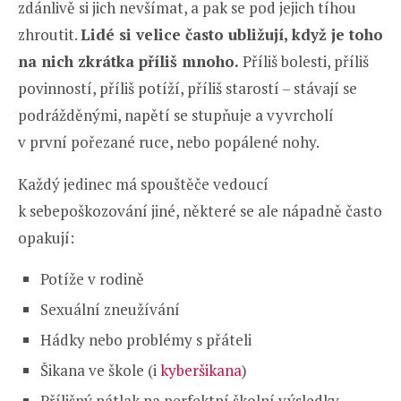
zdánlivě si jich nevšímat, a pak se pod jejich tíhou
zhroutit.
Lidé si velice často ubližují, když je toho
na nich zkrátka příliš mnoho.
Příliš bolesti, příliš
povinností, příliš potíží, příliš starostí – stávají se
podrážděnými, napětí se stupňuje a vyvrcholí
v první pořezané ruce, nebo popálené nohy.
Každý jedinec má spouštěče vedoucí
k sebepoškozování jiné, některé se ale nápadně často
opakují:
Potíže v rodině
Sexuální zneužívání
Hádky nebo problémy s přáteli
Šikana ve škole (i
kyberšikana
)
Přílišný nátlak na perfektní školní výsledky