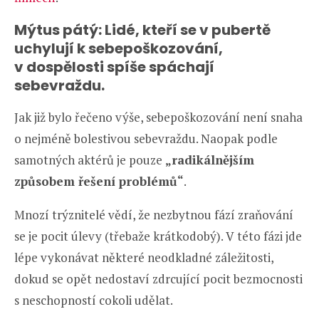
Mýtus pátý: Lidé, kteří se v pubertě
uchylují k sebepoškozování,
v dospělosti spíše spáchají
sebevraždu.
Jak již bylo řečeno výše, sebepoškozování není snaha
o nejméně bolestivou sebevraždu. Naopak podle
samotných aktérů je pouze
„radikálnějším
způsobem řešení problémů“
.
Mnozí trýznitelé vědí, že nezbytnou fází zraňování
se je pocit úlevy (třebaže krátkodobý). V této fázi jde
lépe vykonávat některé neodkladné záležitosti,
dokud se opět nedostaví zdrcující pocit bezmocnosti
s neschopností cokoli udělat.