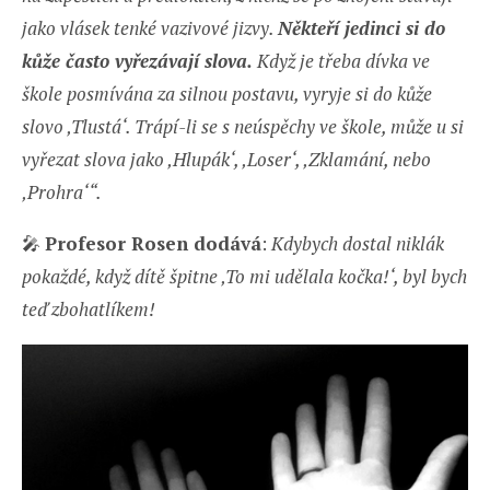
jako vlásek tenké vazivové jizvy.
Někteří jedinci si do
kůže často vyřezávají slova.
Když je třeba dívka ve
škole posmívána za silnou postavu, vyryje si do kůže
slovo ‚Tlustá‘. Trápí-li se s neúspěchy ve škole, může u si
vyřezat slova jako ‚Hlupák‘, ‚Loser‘, ‚Zklamání, nebo
‚Prohra‘“.
🎤
Profesor Rosen dodává
:
Kdybych dostal niklák
pokaždé, když dítě špitne ‚To mi udělala kočka!‘, byl bych
teď zbohatlíkem!