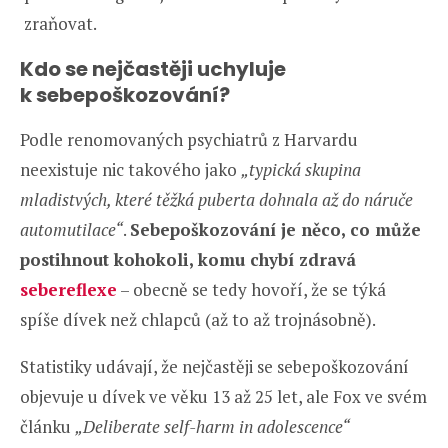
zraňovat.
Kdo se nejčastěji uchyluje
k sebepoškozování?
Podle renomovaných psychiatrů z Harvardu
neexistuje nic takového jako
„typická skupina
mladistvých, které těžká puberta dohnala až do náruče
automutilace“
.
Sebepoškozování je něco, co může
postihnout kohokoli,
komu chybí zdravá
sebereflexe
– obecně se tedy hovoří, že se týká
spíše dívek než chlapců (až to až trojnásobně).
Statistiky udávají, že nejčastěji se sebepoškozování
objevuje u dívek ve věku 13 až 25 let, ale Fox ve svém
článku
„Deliberate self-harm in adolescence“