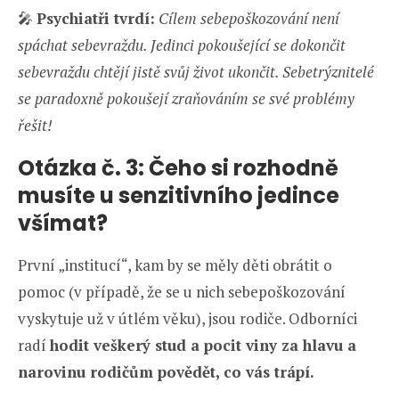
🎤
Psychiatři tvrdí:
Cílem sebepoškozování není
spáchat sebevraždu. Jedinci pokoušející se dokončit
sebevraždu chtějí jistě svůj život ukončit. Sebetrýznitelé
se paradoxně pokoušejí zraňováním se své problémy
řešit!
Otázka č. 3: Čeho si rozhodně
musíte u senzitivního jedince
všímat?
První „institucí“, kam by se měly děti obrátit o
pomoc (v případě, že se u nich sebepoškozování
vyskytuje už v útlém věku), jsou rodiče. Odborníci
radí
hodit veškerý stud a pocit viny za hlavu a
narovinu rodičům povědět, co vás trápí.