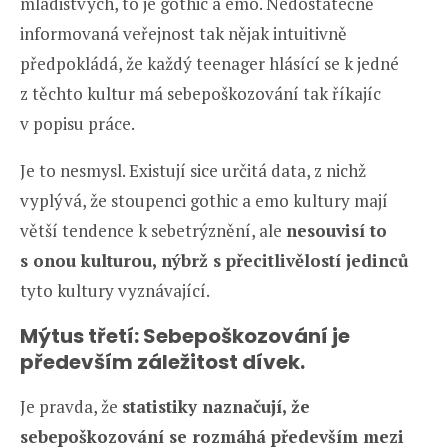
mladistvých, to je gothic a emo. Nedostatečně
informovaná veřejnost tak nějak intuitivně
předpokládá, že každý teenager hlásící se k jedné
z těchto kultur má sebepoškozování tak říkajíc
v popisu práce.
Je to nesmysl. Existují sice určitá data, z nichž
vyplývá, že stoupenci gothic a emo kultury mají
větší tendence k sebetrýznění, ale
nesouvisí to
s onou kulturou, nýbrž s přecitlivělostí jedinců
tyto kultury vyznávající.
Mýtus třetí: Sebepoškozování je
především záležitost dívek.
Je pravda, že
statistiky naznačují, že
sebepoškozování se rozmáhá především mezi