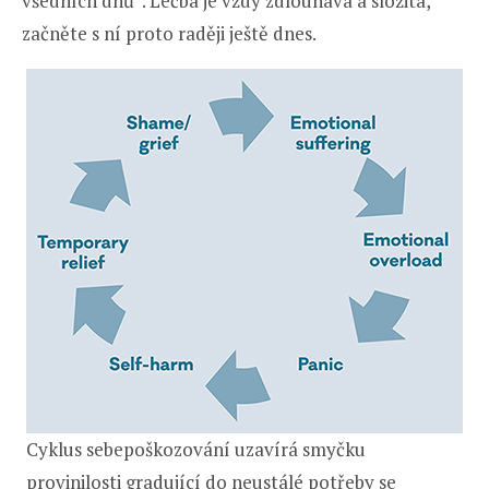
všedních dnů“. Léčba je vždy zdlouhavá a složitá,
začněte s ní proto raději ještě dnes.
Cyklus sebepoškozování uzavírá smyčku
provinilosti gradující do neustálé potřeby se