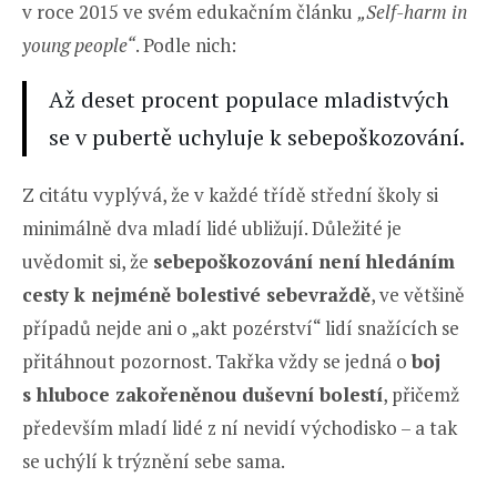
v roce 2015 ve svém edukačním článku
„Self-harm in
young people“
. Podle nich:
Až deset procent populace mladistvých
se v pubertě uchyluje k sebepoškozování.
Z citátu vyplývá, že v každé třídě střední školy si
minimálně dva mladí lidé ubližují. Důležité je
uvědomit si, že
sebepoškozování není hledáním
cesty k nejméně bolestivé sebevraždě
, ve většině
případů nejde ani o „akt pozérství“ lidí snažících se
přitáhnout pozornost. Takřka vždy se jedná o
boj
s hluboce zakořeněnou duševní bolestí
, přičemž
především mladí lidé z ní nevidí východisko – a tak
se uchýlí k trýznění sebe sama.