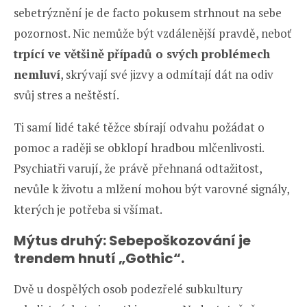
sebetrýznění je de facto pokusem strhnout na sebe
pozornost. Nic nemůže být vzdálenější pravdě, neboť
trpící ve většině případů o svých problémech
nemluví
, skrývají své jizvy a odmítají dát na odiv
svůj stres a neštěstí.
Ti samí lidé také těžce sbírají odvahu požádat o
pomoc a raději se obklopí hradbou mlčenlivosti.
Psychiatři varují, že právě přehnaná odtažitost,
nevůle k životu a mlžení mohou být varovné signály,
kterých je potřeba si všímat.
Mýtus druhý: Sebepoškozování je
trendem hnutí „Gothic“.
Dvě u dospělých osob podezřelé subkultury