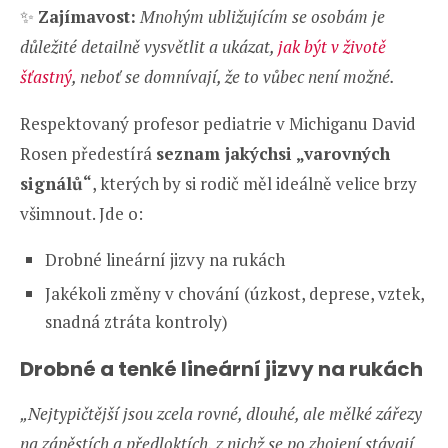
✨
Zajímavost:
Mnohým ubližujícím se osobám je
důležité detailně vysvětlit a ukázat,
jak být v životě
šťastný
, neboť se domnívají, že to vůbec není možné.
Respektovaný profesor pediatrie v Michiganu David
Rosen předestírá
seznam jakýchsi „varovných
signálů“
, kterých by si rodič měl ideálně velice brzy
všimnout. Jde o:
Drobné lineární jizvy na rukách
Jakékoli změny v chování (úzkost, deprese, vztek,
snadná ztráta kontroly)
Drobné a tenké lineární jizvy na rukách
„Nejtypičtější jsou zcela rovné, dlouhé, ale mělké zářezy
na zápěstích a předloktích, z nichž se po zhojení stávají