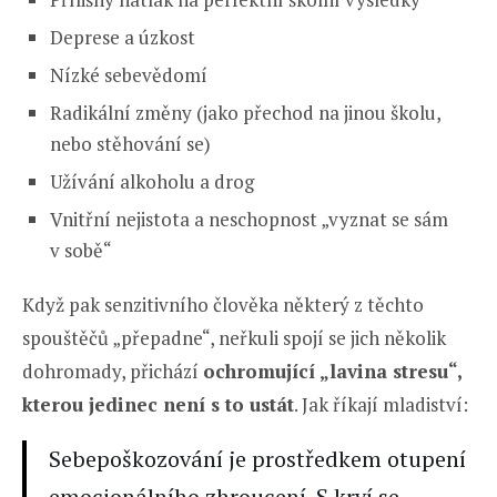
Deprese a úzkost
Nízké sebevědomí
Radikální změny (jako přechod na jinou školu,
nebo stěhování se)
Užívání alkoholu a drog
Vnitřní nejistota a neschopnost „vyznat se sám
v sobě“
Když pak senzitivního člověka některý z těchto
spouštěčů „přepadne“, neřkuli spojí se jich několik
dohromady, přichází
ochromující „lavina stresu“,
kterou jedinec není s to ustát
. Jak říkají mladiství:
Sebepoškozování je prostředkem otupení
emocionálního zhroucení. S krví se