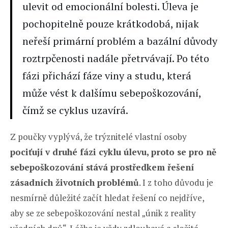
ulevit od emocionální bolesti. Úleva je
pochopitelně pouze krátkodobá, nijak
neřeší primární problém a bazální důvody
roztrpčenosti nadále přetrvávají. Po této
fázi přichází fáze viny a studu, která
může vést k dalšímu sebepoškozování,
čímž se cyklus uzavírá.
Z poučky vyplývá, že trýznitelé vlastní osoby
pociťují v druhé fázi cyklu úlevu, proto se pro ně
sebepoškozování stává prostředkem řešení
zásadních životních problémů
. I z toho důvodu je
nesmírně důležité začít hledat řešení co nejdříve,
aby se ze sebepoškozování nestal „únik z reality