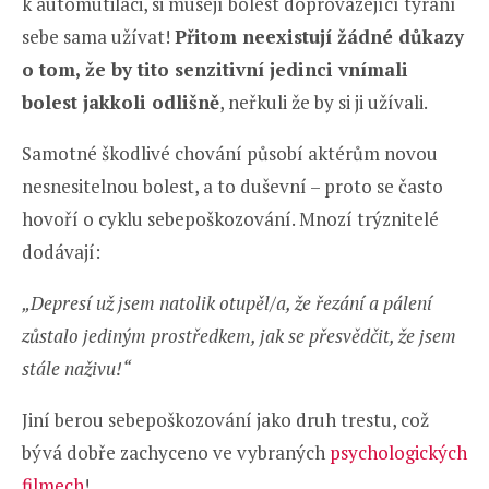
k automutilaci, si musejí bolest doprovázející týrání
sebe sama užívat!
Přitom neexistují žádné důkazy
o tom, že by tito senzitivní jedinci vnímali
bolest jakkoli odlišně
, neřkuli že by si ji užívali.
Samotné škodlivé chování působí aktérům novou
nesnesitelnou bolest, a to duševní – proto se často
hovoří o cyklu sebepoškozování. Mnozí trýznitelé
dodávají:
„Depresí už jsem natolik otupěl/a, že řezání a pálení
zůstalo jediným prostředkem, jak se přesvědčit, že jsem
stále naživu!“
Jiní berou sebepoškozování jako druh trestu, což
bývá dobře zachyceno ve vybraných
psychologických
filmech
!