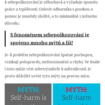
k sebepoškozování je zdlouhavá a vyžaduje spoustu
práce a trpělivosti. Oslovit odborníka s prosbou o
pomoc je mnohdy složité, a to minimálně z jednoho
důvodu:
S fenoménem sebepoškozování je
spojeno mnoho mýtů a lží!
Je-li problém sebepoškozování špatně pochopen,
vznikají polopravdy, nedorozumění a chyby. Ve finále
i toto může vést sebetrýznitele k mlčenlivosti. Je
proto důležité uvést tyto mýty na pravou míru.