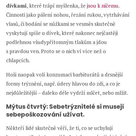
dívkami
, které trápí myšlenka, že
jsou k ničemu
.
Činnosti jako pálení nohou, řezání rukou, vytrhávání
vlasů, či bodání se nůžkami se vesměs skutečně
vyskytují spíše u dívek, které nakonec nejčastěji
podlehnou všudypřítomným tlakům a jdou
s pravdou ven. Proto se o nich ví více než o
chlapcích.
Hoši naopak volí konzumaci barbiturátů a drsnější
formy trýznění, např. údery hlavou do zdi, a co je
nejdůležitější – daleko déle vydrží mlčet, nebo mlžit.
Mýtus čtvrtý: Sebetrýznitelé si musejí
sebepoškozování užívat.
Někteří lidé skutečně věří, že ti, co se uchylují