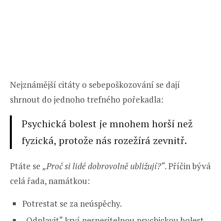
Nejznámější citáty o sebepoškozování se dají
shrnout do jednoho trefného pořekadla:
Psychická bolest je mnohem horší než
fyzická, protože nás rozežírá zevnitř.
Ptáte se
„Proč si lidé dobrovolně ubližují?“
. Příčin bývá
celá řada, namátkou:
Potrestat se za neúspěchy.
„Odplavit“ krví nesnesitelnou psychickou bolest.