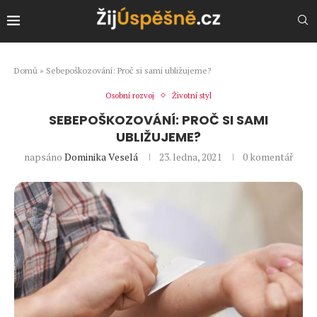
Domů
»
Sebepoškozování: Proč si sami ubližujeme?
Osobní rozvoj
Životní styl
SEBEPOŠKOZOVÁNÍ: PROČ SI SAMI
UBLIŽUJEME?
napsáno
Dominika Veselá
23. ledna, 2021
0 komentář