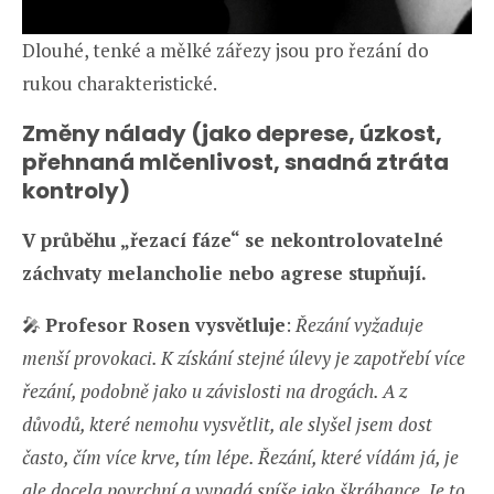
Dlouhé, tenké a mělké zářezy jsou pro řezání do
rukou charakteristické.
Změny nálady (jako deprese, úzkost,
přehnaná mlčenlivost, snadná ztráta
kontroly)
V průběhu „řezací fáze“ se nekontrolovatelné
záchvaty melancholie nebo agrese stupňují.
🎤
Profesor Rosen vysvětluje
:
Řezání vyžaduje
menší provokaci. K získání stejné úlevy je zapotřebí více
řezání, podobně jako u závislosti na drogách. A z
důvodů, které nemohu vysvětlit, ale slyšel jsem dost
často, čím více krve, tím lépe. Řezání, které vídám já, je
ale docela povrchní a vypadá spíše jako škrábance. Je to