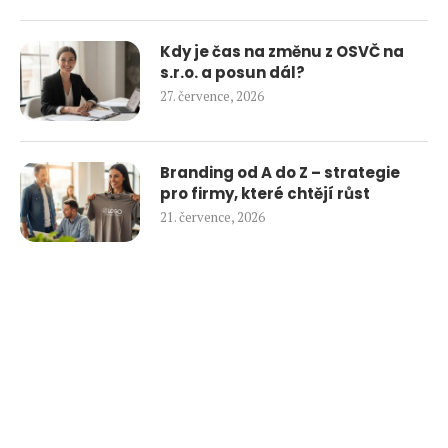
Kdy je čas na změnu z OSVČ na
s.r.o. a posun dál?
27. července, 2026
Branding od A do Z – strategie
pro firmy, které chtějí růst
21. července, 2026