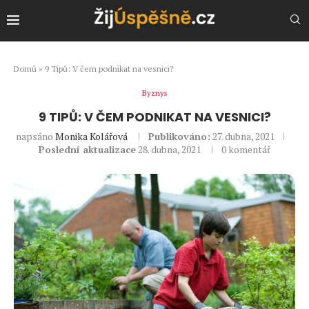
Domů
»
9 Tipů: V čem podnikat na vesnici?
Byznys
9 TIPŮ: V ČEM PODNIKAT NA VESNICI?
napsáno
Monika Kolářová
Publikováno:
27. dubna, 2021
Poslední aktualizace
28. dubna, 2021
0 komentář