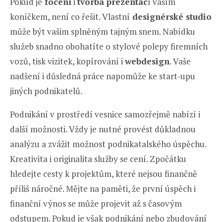
Pokud je
focení
i
tvorba prezentac
í vaším
koníčkem, není co řešit. Vlastní
designérské studio
může být vašim splněným tajným snem. Nabídku
služeb snadno obohatíte o stylové polepy firemních
vozů, tisk vizitek, kopírování i
webdesign
. Vaše
nadšení i důsledná práce napomůže ke start-upu
jiných podnikatelů.
Podnikání v prostředí vesnice samozřejmě nabízí i
další možnosti. Vždy je nutné provést důkladnou
analýzu a zvážit možnost podnikatalského úspěchu.
Kreativita i originalita služby se cení. Zpočátku
hledejte cesty k projektům, které nejsou finančně
příliš náročné. Mějte na paměti, že první úspěch i
finanční výnos se může projevit až s časovým
odstupem. Pokud je však podnikání nebo zbudování