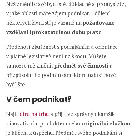
Než změníte své bydliště, důkladně si promyslete,
v jaké oblasti máte zájem podnikat. Udělení
některých živností je vázané na
požadované
vzdělání
i
prokazatelnou dobu praxe
.
Předchozí zkušenost s podnikáním a orientace
v platné legislativě není na škodu. Můžete
samozřejmě změnit
předmět své činnosti
a
přizpůsobit ho podmínkám, které nabízí nové
bydliště.
V čem podnikat?
Najít
díru na trhu
a přijít ve správný okamžik
s inovativním produktem nebo
originální službou
,
je klíčem k úspěchu. Předmět svého podnikání si