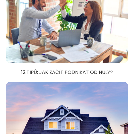
12 TIPŮ: JAK ZAČÍT PODNIKAT OD NULY?