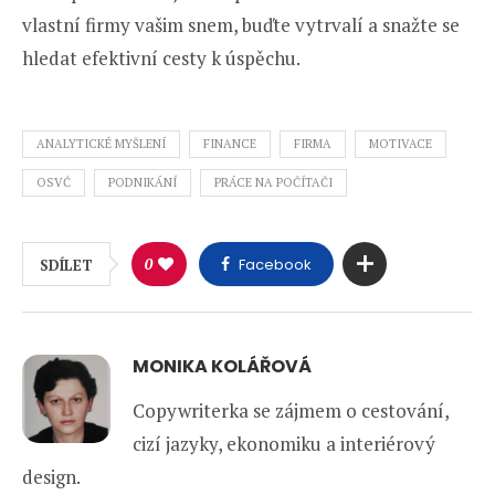
vlastní firmy vašim snem, buďte vytrvalí a snažte se
hledat efektivní cesty k úspěchu.
ANALYTICKÉ MYŠLENÍ
FINANCE
FIRMA
MOTIVACE
OSVČ
PODNIKÁNÍ
PRÁCE NA POČÍTAČI
0
Facebook
SDÍLET
MONIKA KOLÁŘOVÁ
Copywriterka se zájmem o cestování,
cizí jazyky, ekonomiku a interiérový
design.