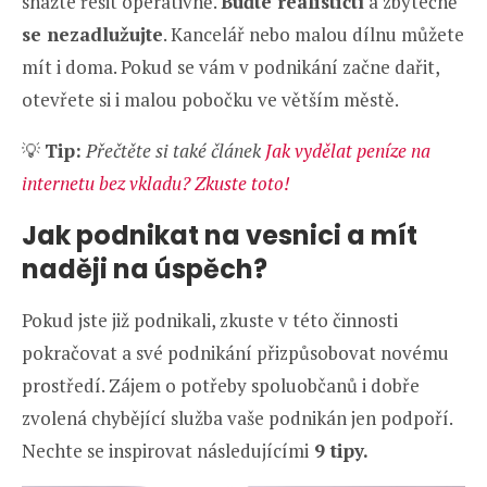
snažte řešit operativně.
Buďte realističtí
a zbytečně
se nezadlužujte
. Kancelář nebo malou dílnu můžete
mít i doma. Pokud se vám v podnikání začne dařit,
otevřete si i malou pobočku ve větším městě.
💡
Tip:
Přečtěte si také článek
Jak vydělat peníze na
internetu bez vkladu? Zkuste toto!
Jak podnikat na vesnici a mít
naději na úspěch?
Pokud jste již podnikali, zkuste v této činnosti
pokračovat a své podnikání přizpůsobovat novému
prostředí. Zájem o potřeby spoluobčanů i dobře
zvolená chybějící služba vaše podnikán jen podpoří.
Nechte se inspirovat následujícími
9 tipy.