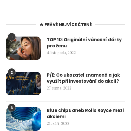
🔥 PRÁVĚ NEJVÍCE ČTENÉ
1
TOP 10: Originální vánoční dárky
pro ženu
4. listopadu, 2022
2
P/E: Co ukazatel znamená a jak
využít při investování do akcií?
27. srpna, 2022
3
Blue chips aneb Rolls Royce mezi
akciemi
21. září, 2022