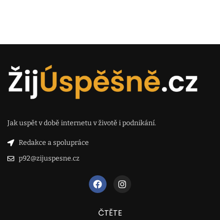
Jak uspět v době internetu v životě i podnikání.
Redakce a spolupráce
p92@zijuspesne.cz
ČTĚTE