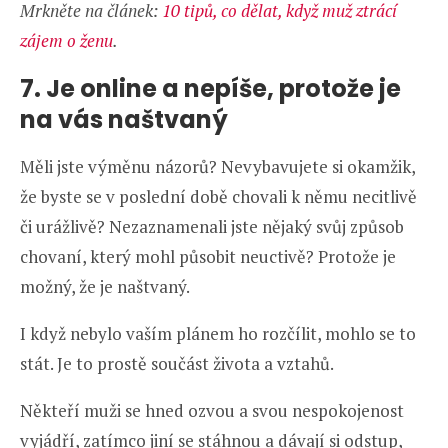
Mrkněte na článek:
10 tipů, co dělat, když muž ztrácí
zájem o ženu
.
7. Je online a nepíše, protože je
na vás naštvaný
Měli jste výměnu názorů? Nevybavujete si okamžik,
že byste se v poslední době chovali k němu necitlivě
či urážlivě? Nezaznamenali jste nějaký svůj způsob
chovaní, který mohl působit neuctivě? Protože je
možný, že je naštvaný.
I když nebylo vaším plánem ho rozčílit, mohlo se to
stát. Je to prostě součást života a vztahů.
Někteří muži se hned ozvou a svou nespokojenost
vyjádří, zatímco jiní se stáhnou a dávají si odstup,