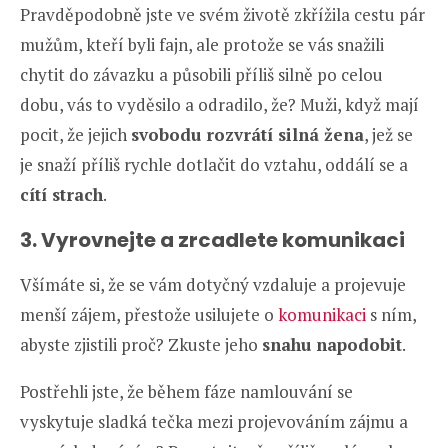
Pravděpodobně jste ve svém životě zkřížila cestu pár
mužům, kteří byli fajn, ale protože se vás snažili
chytit do závazku a působili příliš silně po celou
dobu, vás to vyděsilo a odradilo, že? Muži, když mají
pocit, že jejich
svobodu rozvrátí silná žena
, jež se
je snaží příliš rychle dotlačit do vztahu, oddálí se a
cítí strach
.
3. Vyrovnejte a zrcadlete komunikaci
Všímáte si, že se vám dotyčný vzdaluje a projevuje
menší zájem, přestože usilujete o
komunikaci
s ním,
abyste zjistili proč? Zkuste jeho
snahu napodobit
.
Postřehli jste, že během fáze namlouvání se
vyskytuje sladká tečka mezi projevováním zájmu a