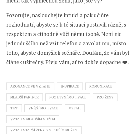
hledá tak výjimečnou ženu, jako jste vy?
Pozorujte, naslouchejte intuici a pak učiňte
rozhodnutí, abyste se k té situaci postavili rázně, s
respektem a ctihodně vůči němu i sobě. Není nic
jednoduššího než vzít telefon a zavolat mu, místo
toho, abyste domýšleli scénáře. Doufám, že vám byl
článek užitečný. Přeju vám, ať to dobře dopadne ❤️.
AROGANCE VE VZTAHU
INSPIRACE
KOMUNIKACE
MLADŠÍ PARTNER
POZITIVNÍ MOTIVACE
PRO ŽENY
TIPY
VNĚJŠÍ MOTIVACE
VZTAH
VZTAH S MLADŠÍM MUŽEM
VZTAH STARŠÍ ŽENY S MLADŠÍM MUŽEM