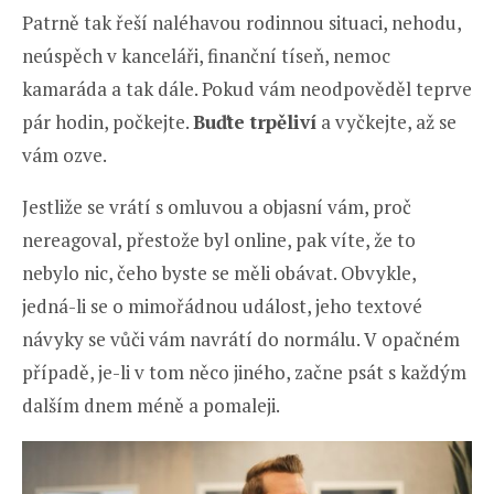
Patrně tak řeší naléhavou rodinnou situaci, nehodu,
neúspěch v kanceláři, finanční tíseň, nemoc
kamaráda a tak dále. Pokud vám neodpověděl teprve
pár hodin, počkejte.
Buďte trpěliví
a vyčkejte, až se
vám ozve.
Jestliže se vrátí s omluvou a objasní vám, proč
nereagoval, přestože byl online, pak víte, že to
nebylo nic, čeho byste se měli obávat. Obvykle,
jedná-li se o mimořádnou událost, jeho textové
návyky se vůči vám navrátí do normálu. V opačném
případě, je-li v tom něco jiného, začne psát s každým
dalším dnem méně a pomaleji.