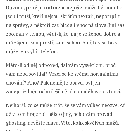
Důvodu,
proč je online a nepíše
, může být mnoho.
Jsou i muži, kteří nejsou zkrátka textaři, nepotrpí si
na zprávy, a někteří zas hledají vhodná slova. Jiní zas
zpomalí v tempu, vědí-li, že jim je se ženou dobře a
má zájem, jsou prostě sami sebou. A někdy se taky
může jen vybít telefon.
Máte-li od něj odpověď, dal vám vysvětlení, proč
vám neodpovídal? Vrací se ke svému normálnímu
chování? Ano? Pak nemějte obavu, byl jen
zaneprázdněn nebo řešil nějakou naléhavou situaci.
Nejhorší, co se může stát, že se vám vůbec neozve. Ať
už v tom hraje roli někdo jiný, nebo vám provádí
ghosting, nevěšte hlavu. Víte, kolik skvělých mužů,