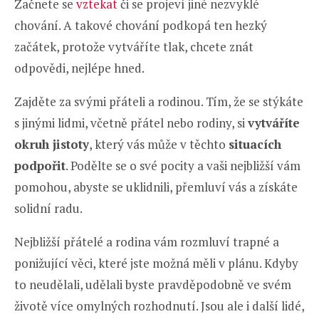
Začnete se
vztekat
či se projeví jiné nezvyklé
chování. A takové chování podkopá ten hezký
začátek, protože vytváříte tlak, chcete znát
odpovědi, nejlépe hned.
Zajděte za svými přáteli a rodinou. Tím, že se stýkáte
s jinými lidmi, včetně přátel nebo rodiny, si
vytváříte
okruh jistoty
, který vás může v těchto
situacích
podpořit
. Podělte se o své pocity a vaši nejbližší vám
pomohou, abyste se uklidnili, přemluví vás a získáte
solidní radu.
Nejbližší přátelé a rodina vám rozmluví trapné a
ponižující věci, které jste možná měli v plánu. Kdyby
to neudělali, udělali byste pravděpodobně ve svém
životě více omylných rozhodnutí. Jsou ale i další lidé,