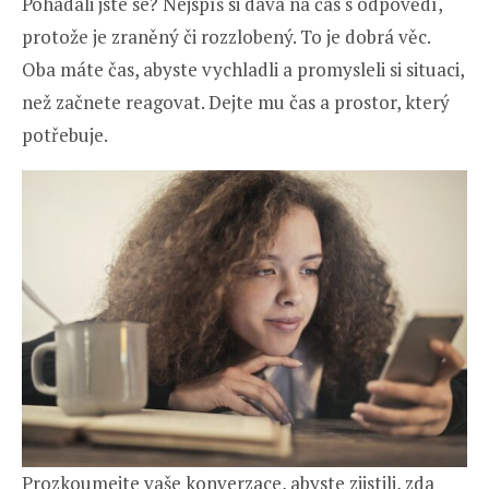
Pohádali jste se? Nejspíš si dává na čas s odpovědí,
protože je zraněný či rozzlobený. To je dobrá věc.
Oba máte čas, abyste vychladli a promysleli si situaci,
než začnete reagovat. Dejte mu čas a prostor, který
potřebuje.
Prozkoumejte vaše konverzace, abyste zjistili, zda