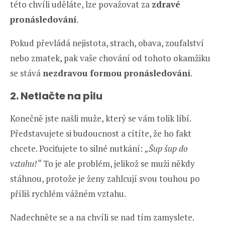
této chvíli uděláte, lze považovat za
zdravé
pronásledování
.
Pokud převládá nejistota, strach, obava, zoufalství
nebo zmatek, pak vaše chování od tohoto okamžiku
se stává
nezdravou formou pronásledování
.
2. Netlačte na pilu
Konečně jste našli muže, který se vám tolik líbí.
Představujete si budoucnost a cítíte, že ho fakt
chcete. Pociťujete to silné nutkání:
„Šup šup do
vztahu!“
To je ale problém, jelikož se muži někdy
stáhnou, protože je ženy zahlcují svou touhou po
příliš rychlém vážném vztahu.
Nadechněte se a na chvíli se nad tím zamyslete.