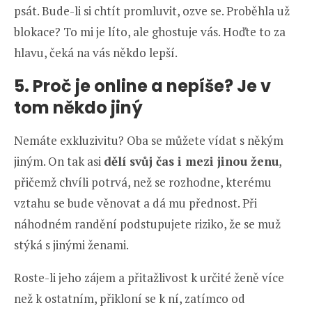
psát. Bude-li si chtít promluvit, ozve se. Proběhla už
blokace? To mi je líto, ale ghostuje vás. Hoďte to za
hlavu, čeká na vás někdo lepší.
5. Proč je online a nepíše? Je v
tom někdo jiný
Nemáte exkluzivitu? Oba se můžete vídat s někým
jiným. On tak asi
dělí svůj čas i mezi jinou ženu
,
přičemž chvíli potrvá, než se rozhodne, kterému
vztahu se bude věnovat a dá mu přednost. Při
náhodném randění podstupujete riziko, že se muž
stýká s jinými ženami.
Roste-li jeho zájem a přitažlivost k určité ženě více
než k ostatním, přikloní se k ní, zatímco od