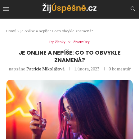
Domů
»
Je online a nepíše: Co to obvykle znamená?
Top články
Životní styl
JE ONLINE A NEPÍŠE: CO TO OBVYKLE
ZNAMENÁ?
napsáno
Patricie Mikolášová
1. února, 2023
0 komentář