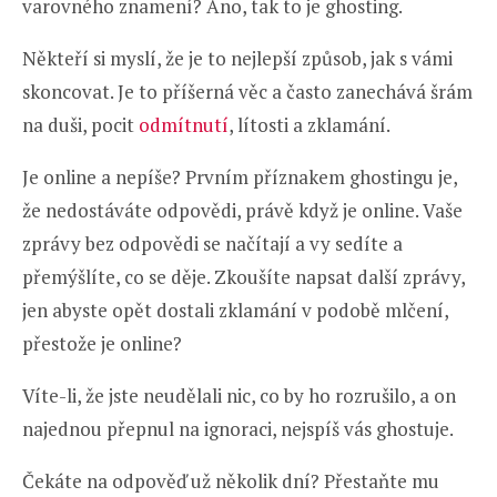
varovného znamení? Ano, tak to je ghosting.
Někteří si myslí, že je to nejlepší způsob, jak s vámi
skoncovat. Je to příšerná věc a často zanechává šrám
na duši, pocit
odmítnutí
, lítosti a zklamání.
Je online a nepíše? Prvním příznakem ghostingu je,
že nedostáváte odpovědi, právě když je online. Vaše
zprávy bez odpovědi se načítají a vy sedíte a
přemýšlíte, co se děje. Zkoušíte napsat další zprávy,
jen abyste opět dostali zklamání v podobě mlčení,
přestože je online?
Víte-li, že jste neudělali nic, co by ho rozrušilo, a on
najednou přepnul na ignoraci, nejspíš vás ghostuje.
Čekáte na odpověď už několik dní? Přestaňte mu