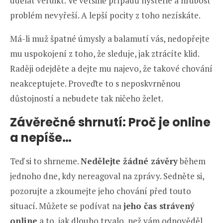
udělat verdikt. Ve většině případů hysterie a hrubost
problém nevyřeší. A lepší pocity z toho nezískáte.
Má-li muž špatné úmysly a balamutí vás, nedopřejte
mu uspokojení z toho, že sleduje, jak ztrácíte klid.
Raději odejděte a dejte mu najevo, že takové chování
neakceptujete. Proveďte to s neposkvrněnou
důstojností a nebudete tak ničeho želet.
Závěrečné shrnutí: Proč je online
a nepíše…
Teď si to shrneme.
Nedělejte žádné závěry
během
jednoho dne, kdy nereagoval na zprávy. Sedněte si,
pozorujte a zkoumejte jeho chování před touto
situací. Můžete se podívat na
jeho čas strávený
online
a to, jak dlouho trvalo, než vám odpověděl.