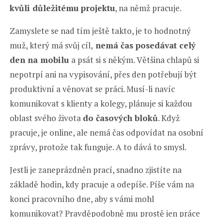
kvůli důležitému projektu
, na němž pracuje.
Zamyslete se nad tím ještě takto, je to hodnotný
muž, který má svůj cíl,
nemá čas posedávat celý
den na mobilu
a psát si s někým. Většina chlapů si
nepotrpí ani na vypisování, přes den potřebují být
produktivní a věnovat se práci. Musí-li navíc
komunikovat s klienty a kolegy, plánuje si každou
oblast svého života
do časových bloků
. Když
pracuje, je online, ale nemá čas odpovídat na osobní
zprávy, protože tak funguje. A to dává to smysl.
Jestli je zaneprázdněn prací, snadno zjistíte na
základě hodin, kdy pracuje a odepíše. Píše vám na
konci pracovního dne, aby s vámi mohl
komunikovat? Pravděpodobně mu prostě jen práce