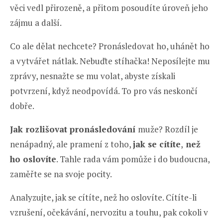
věci vedl přirozeně, a přitom posoudíte úroveň jeho
zájmu a další.
Co ale dělat nechcete? Pronásledovat ho, uhánět ho
a vytvářet nátlak. Nebuďte stíhačka! Neposílejte mu
zprávy, nesnažte se mu volat, abyste získali
potvrzení, když neodpovídá. To pro vás neskončí
dobře.
Jak rozlišovat pronásledování
muže? Rozdíl je
nenápadný, ale pramení z toho,
jak se cítíte
,
než
ho oslovíte
. Tahle rada vám pomůže i do budoucna,
zaměřte se na svoje pocity.
Analyzujte, jak se cítíte, než ho oslovíte. Cítíte-li
vzrušení, očekávání, nervozitu a touhu, pak cokoli v