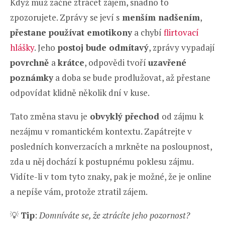
Když muž začne ztrácet zájem, snadno to
zpozorujete. Zprávy se jeví s
menším nadšením
,
přestane používat emotikony
a chybí
flirtovací
hlášky
. Jeho
postoj bude odmítavý
, zprávy vypadají
povrchně
a
krátce
, odpovědi tvoří
uzavřené
poznámky
a doba se bude prodlužovat, až přestane
odpovídat klidně několik dní v kuse.
Tato změna stavu je
obvyklý přechod
od zájmu k
nezájmu v romantickém kontextu. Zapátrejte v
posledních konverzacích a mrkněte na posloupnost,
zda u něj dochází k postupnému poklesu zájmu.
Vidíte-li v tom tyto znaky, pak je možné, že je online
a nepíše vám, protože ztratil zájem.
💡
Tip
:
Domníváte se, že ztrácíte jeho pozornost?