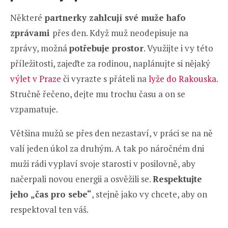
Některé
partnerky zahlcují své muže hafo
zprávami
přes den. Když muž neodepisuje na
zprávy, možná
potřebuje prostor
. Využijte i vy této
příležitosti, zajeďte za rodinou, naplánujte si nějaký
výlet v Praze
či vyrazte s přáteli na
lyže do Rakouska
.
Stručně řečeno, dejte mu trochu času a on se
vzpamatuje.
Většina mužů se přes den nezastaví, v práci se na ně
valí jeden úkol za druhým. A tak po náročném dni
muži rádi vyplaví svoje starosti v posilovně, aby
načerpali novou energii a osvěžili se.
Respektujte
jeho „čas pro sebe“
, stejně jako vy chcete, aby on
respektoval ten váš.