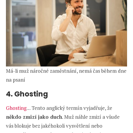
Má-li muž náročné zaměstnání, nemá čas během dne
na psaní
4. Ghosting
Ghosting
… Tento anglický termín vyjadřuje, že
někdo zmizí jako duch
. Muž náhle zmizí a všude
vás blokuje bez jakéhokoli vysvětlení nebo