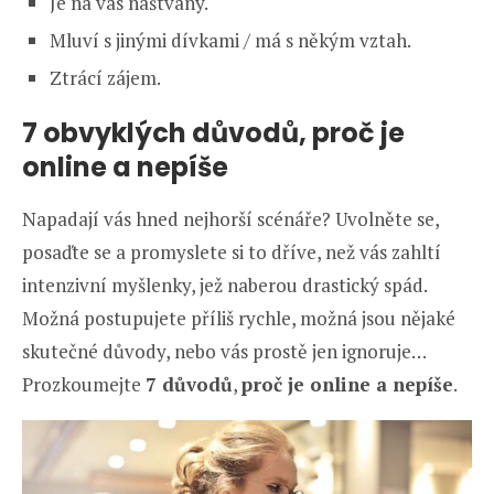
Je na vás naštvaný.
Mluví s jinými dívkami / má s někým vztah.
Ztrácí zájem.
7 obvyklých důvodů, proč je
online a nepíše
Napadají vás hned nejhorší scénáře? Uvolněte se,
posaďte se a promyslete si to dříve, než vás zahltí
intenzivní myšlenky, jež naberou drastický spád.
Možná postupujete příliš rychle, možná jsou nějaké
skutečné důvody, nebo vás prostě jen ignoruje…
Prozkoumejte
7 důvodů
,
proč je online a nepíše
.