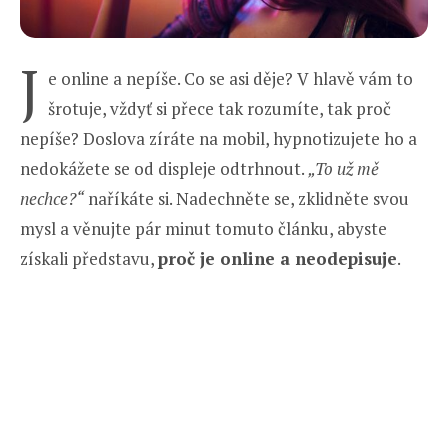
J
e online a nepíše. Co se asi děje? V hlavě vám to
šrotuje, vždyť si přece tak rozumíte, tak proč
nepíše? Doslova zíráte na mobil, hypnotizujete ho a
nedokážete se od displeje odtrhnout.
„To už mě
nechce?“
naříkáte si. Nadechněte se, zklidněte svou
mysl a věnujte pár minut tomuto článku, abyste
získali představu,
proč je online a neodepisuje
.