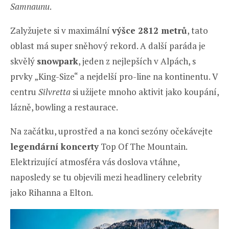
Samnaunu
.
Zalyžujete si v maximální
výšce 2812 metrů
, tato
oblast má super sněhový rekord. A další paráda je
skvělý
snowpark
, jeden z nejlepších v Alpách, s
prvky „King-Size“ a nejdelší pro-line na kontinentu. V
centru
Silvretta
si užijete mnoho aktivit jako koupání,
lázně, bowling a restaurace.
Na začátku, uprostřed a na konci sezóny očekávejte
legendární koncerty
Top Of The Mountain.
Elektrizující atmosféra vás doslova vtáhne,
naposledy se tu objevili mezi headlinery celebrity
jako Rihanna a Elton.