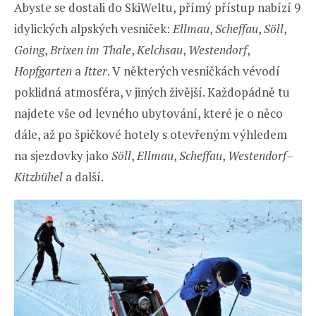
Abyste se dostali do SkiWeltu, přímý přístup nabízí 9
idylických alpských vesniček:
Ellmau
,
Scheffau
,
Söll
,
Going
,
Brixen im Thale
,
Kelchsau
,
Westendorf
,
Hopfgarten
a
Itter
. V některých vesničkách vévodí
poklidná atmosféra, v jiných živější. Každopádně tu
najdete vše od levného ubytování, které je o něco
dále, až po špičkové hotely s otevřeným výhledem
na sjezdovky jako
Söll
,
Ellmau
,
Scheffau
,
Westendorf
–
Kitzbühel
a další.