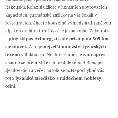
Rakousku. Relax si užijete v luxusních ubytovacích
kapacitách, gurmánské zážitky na vás čekají v
restauracích. Chcete kouzelné výhledy a uhrančivou
alpskou architekturu?
Lech
je jasná volba. Zakoupíte-
li
plný skipas Arlberg
, získáte
přístup na 305 km
sjezdovek
. A to je
největší množství lyžařských
terénů
v Rakousku! Nechte se unést
živou après
,
snadno se přemístíte i do nedalekého
Antonu
po
sjezdovkách a večer autobusem. Nepochybně vás
toto
lyžařské středisko s nádechem noblesy
oslní.