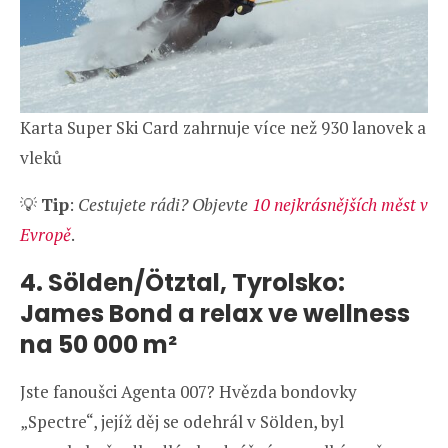
Karta Super Ski Card zahrnuje více než 930 lanovek a
vleků
💡
Tip
:
Cestujete rádi? Objevte
10 nejkrásnějších měst v
Evropě
.
4. Sölden/Ötztal, Tyrolsko:
James Bond a relax ve wellness
na 50 000 m²
Jste fanoušci Agenta 007? Hvězda bondovky
„Spectre“, jejíž děj se odehrál v Sölden, byl