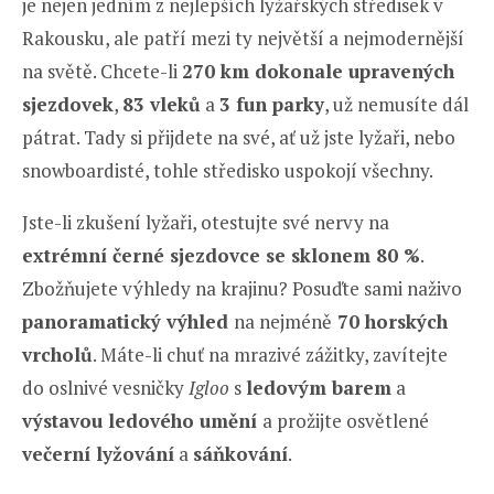
je nejen jedním z nejlepších lyžařských středisek v
Rakousku, ale patří mezi ty největší a nejmodernější
na světě. Chcete-li
270 km dokonale upravených
sjezdovek
,
83 vleků
a
3 fun parky
, už nemusíte dál
pátrat. Tady si přijdete na své, ať už jste lyžaři, nebo
snowboardisté, tohle středisko uspokojí všechny.
Jste-li zkušení lyžaři, otestujte své nervy na
extrémní černé sjezdovce se sklonem 80 %
.
Zbožňujete výhledy na krajinu? Posuďte sami naživo
panoramatický výhled
na nejméně
70 horských
vrcholů
. Máte-li chuť na mrazivé zážitky, zavítejte
do oslnivé vesničky
Igloo
s
ledovým barem
a
výstavou ledového umění
a prožijte osvětlené
večerní lyžování
a
sáňkování
.