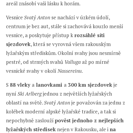
areál znásobí vaši lásku k horám.
Vesnice
Svatý Anton
se nachází v úzkém údolí,
centrum je bez aut, stále si zachovává kouzlo menší
vesnice, a poskytuje přístup k
rozsáhlé síti
sjezdovek
, která se vyrovná všem rakouským
lyžařským střediskům. Okolní svahy jsou nesmírně
pestré, od strmých svahů
Valluga
až po mírné
vesnické svahy v okolí
Nassereinu
.
S
88 vleky
a
lanovkami
a
300 km sjezdovek
je
nyní
Ski Arlberg
jednou z největších lyžařských
oblastí na světě.
Svatý Anton
je považován za jednu z
kolébek moderní alpské lyžařské tradice, a tak si
nepochybně zaslouží
pověst jednoho z nejlepších
lyžařských středisek
nejen v Rakousku, ale i
na