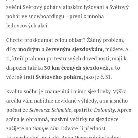
zvěční Světový pohár v alpském lyžování a Světový
pohár ve snowboardingu – první z mnoha
ledovcových akcí.
Chcete prozkoumat celou oblast? Žádný problém,
díky
modrým
a
červeným sjezdovkám
, můžete. A
ti, kteří prahnou po testu svých dovedností, mají k
dispozici takřka
30 km černých sjezdovek
, a to
včetně tratí
Světového poháru
, jako je č. 31.
Kvalita sněhu je znamenitá i mimo sjezdovky. Výška
areálu vám nabídne nevídané výhledy, a za jasného
počasí ze
Schwarze
Schneide
, spatříte
Dolomity
. Apres
scéna je ohromná, masivní večírky na sjezdovce
zažijete na
Gampe Alm
. Dáváte-li přednost
rozmazlování po jízdě,
Aqua Dome
splní všechna