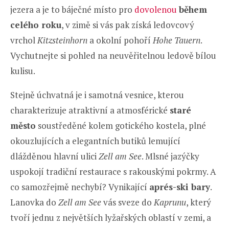
jezera a je to báječné místo pro
dovolenou
během
celého roku
, v zimě si vás pak získá ledovcový
vrchol
Kitzsteinhorn
a okolní pohoří
Hohe Tauern
.
Vychutnejte si pohled na neuvěřitelnou ledově bílou
kulisu.
Stejně úchvatná je i samotná vesnice, kterou
charakterizuje atraktivní a atmosférické
staré
město
soustředěné kolem gotického kostela, plné
okouzlujících a elegantních butiků lemující
dlážděnou hlavní ulici
Zell am See
. Mlsné jazýčky
uspokojí tradiční restaurace s rakouskými pokrmy. A
co samozřejmě nechybí? Vynikající
aprés-ski bary
.
Lanovka do
Zell am See
vás sveze do
Kaprunu
, který
tvoří jednu z největších lyžařských oblastí v zemi, a