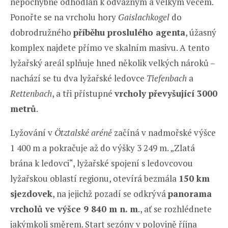
nepochybně odhodlán k odvážným a velkým věcem.
Ponořte se na vrcholu hory
Gaislachkogel
do
dobrodružného
příběhu proslulého agenta
, úžasný
komplex najdete přímo ve skalním masivu. A tento
lyžařský areál splňuje hned několik velkých nároků –
nachází se tu dva lyžařské ledovce
Tiefenbach
a
Rettenbach
, a tři přístupné
vrcholy převyšující 3000
metrů
.
Lyžování v
Ötztalské aréně
začíná v nadmořské výšce
1 400 m a pokračuje až do výšky 3 249 m. „Zlatá
brána k ledovci“, lyžařské spojení s ledovcovou
lyžařskou oblastí regionu, otevírá bezmála
150 km
sjezdovek
, na jejichž pozadí se odkrývá
panorama
vrcholů ve výšce 9 840 m n. m
., ať se rozhlédnete
jakýmkoli směrem. Start sezóny v polovině října