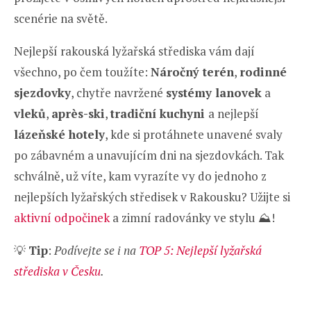
scenérie na světě.
Nejlepší rakouská lyžařská střediska vám dají
všechno, po čem toužíte:
Náročný terén
,
rodinné
sjezdovky
, chytře navržené
systémy lanovek
a
vleků
,
après-ski
,
tradiční kuchyni
a nejlepší
lázeňské hotely
, kde si protáhnete unavené svaly
po zábavném a unavujícím dni na sjezdovkách. Tak
schválně, už víte, kam vyrazíte vy do jednoho z
nejlepších lyžařských středisek v Rakousku? Užijte si
aktivní odpočinek
a zimní radovánky ve stylu ⛰️!
💡
Tip
:
Podívejte se i na
TOP 5: Nejlepší lyžařská
střediska v Česku
.