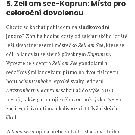
5. Zell am see-Kaprun: Místo pro
celoroční dovolenou
Chcete se kochat pohledem na
sladkovodní
jezero
? Zhruba hodinu cesty od salcburského letiště
leží skvostné jezerní městečko
Zell am See
, které se
dělí o lanovku se stejně půvabným
Kaprunem
.
Vyvezte se z centra
Zell am See
gondolami a
sedačkovými lanovkami přímo na dvoutisícovou
horu
Schmittenhöhe
. Vysoké svahy ledovců
Kitzsteinhorn
v
Kaprunu
sahají až do výše 3 030
metrů, takže garantují sněhovou pokrývku. Nejen
začátečníci a děti mají k dispozici
11 lyžařských
škol
.
Zell am see
stojí na břehu velkého sladkovodního