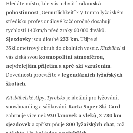
Hledáte místo, kde vás uchvátí
rakouská
pohostinnost
„Gemütlichkeit“? V tomto lyžařském
středisku profesionálové každoročně dosahují
rychlosti 140km/h před zraky 60 000 diváků.
Sjezdovky
jsou dlouhé
233 km
. Užijte si
35kilometrový okruh do okolních vesnic.
Kitzbühel
si
vás získá svou
kosmopolitní atmosférou
,
nejvřelejším přijetím
a
apré-ski vzrušením
.
Dovednosti procvičíte v
legendárních lyžařských
školách
.
Kitzbühelské Alpy
,
Tyrolsko
je ideální pro lyžování,
snowboarding a sáňkování.
Karta Super Ski Card
zahrnuje více než
930 lanovek
a vleků
,
2 780 km
sjezdovek
a zpřístupňuje
800 lyžařských chat
, což