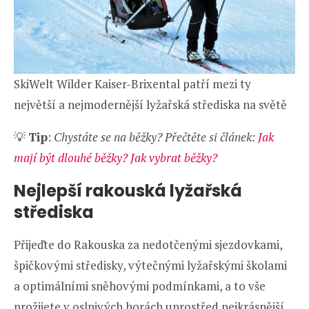
SkiWelt Wilder Kaiser-Brixental patří mezi ty
největší a nejmodernější lyžařská střediska na světě
💡
Tip
:
Chystáte se na běžky? Přečtěte si článek:
Jak
mají být dlouhé běžky? Jak vybrat běžky?
Nejlepší rakouská lyžařská
střediska
Přijeďte do Rakouska za nedotčenými sjezdovkami,
špičkovými středisky, výtečnými lyžařskými školami
a optimálními sněhovými podmínkami, a to vše
prožijete v oslnivých horách uprostřed nejkrásnější