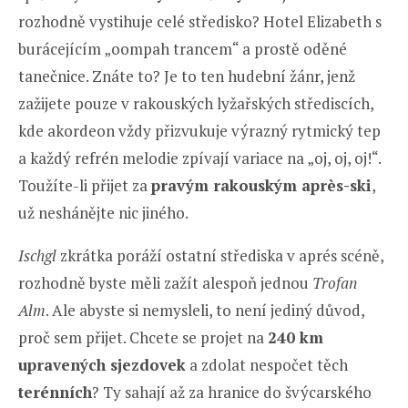
rozhodně vystihuje celé středisko? Hotel Elizabeth s
burácejícím „oompah trancem“ a prostě oděné
tanečnice. Znáte to? Je to ten hudební žánr, jenž
zažijete pouze v rakouských lyžařských střediscích,
kde akordeon vždy přizvukuje výrazný rytmický tep
a každý refrén melodie zpívají variace na „oj, oj, oj!“.
Toužíte-li přijet za
pravým rakouským après-ski
,
už neshánějte nic jiného.
Ischgl
zkrátka poráží ostatní střediska v aprés scéně,
rozhodně byste měli zažít alespoň jednou
Trofan
Alm
. Ale abyste si nemysleli, to není jediný důvod,
proč sem přijet. Chcete se projet na
240 km
upravených sjezdovek
a zdolat nespočet těch
terénních
? Ty sahají až za hranice do švýcarského