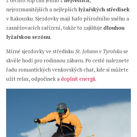
z těchto Alp činí jedno z
největších
,
nejrozmanitějších a nejlepších
lyžařských středisek
v Rakousku. Sjezdovky mají hafo přírodního sněhu a
zasněžovacích zařízení, takže to zajišťuje
dlouhou
lyžařskou sezónu
.
Mírné sjezdovky ve středisku
St. Johann v Tyrolsku
se
skvěle hodí pro rodinnou zábavu. Po cestě naleznete
řadu romantických venkovských chat, kde si můžete
užít relax, odpočinek a
doplnit energii
.