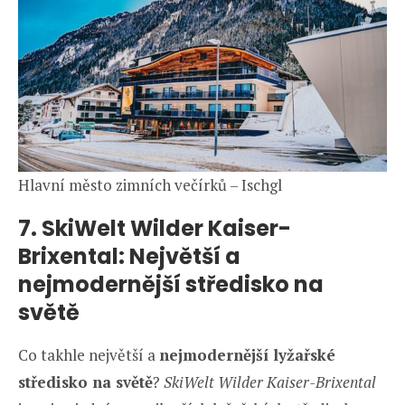
Hlavní město zimních večírků – Ischgl
7. SkiWelt Wilder Kaiser-
Brixental: Největší a
nejmodernější středisko na
světě
Co takhle největší a
nejmodernější lyžařské
středisko na světě
?
SkiWelt Wilder Kaiser-Brixental