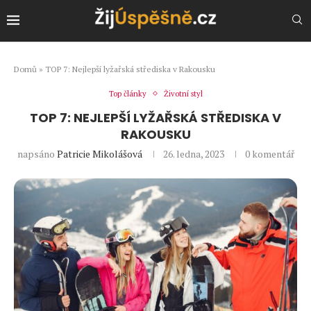
Domů
»
TOP 7: Nejlepší lyžařská střediska v Rakousku
Top články
Životní styl
TOP 7: NEJLEPŠÍ LYŽAŘSKÁ STŘEDISKA V
RAKOUSKU
napsáno
Patricie Mikolášová
26. ledna, 2023
0 komentář