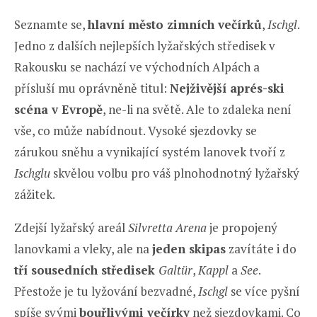
Seznamte se,
hlavní město zimních večírků
,
Ischgl
.
Jedno z dalších nejlepších lyžařských středisek v
Rakousku se nachází ve východních Alpách a
přísluší mu oprávněně titul:
Nejživější aprés-ski
scéna v Evropě
, ne-li na světě. Ale to zdaleka není
vše, co může nabídnout. Vysoké sjezdovky se
zárukou sněhu a vynikající systém lanovek tvoří z
Ischglu
skvělou volbu pro váš plnohodnotný lyžařský
zážitek.
Zdejší lyžařský areál
Silvretta Arena
je propojený
lanovkami a vleky, ale na
jeden skipas
zavítáte i do
tří sousedních středisek
Galtür
,
Kappl
a
See
.
Přestože je tu lyžování bezvadné,
Ischgl
se více pyšní
spíše svými
bouřlivými večírky
než sjezdovkami. Co