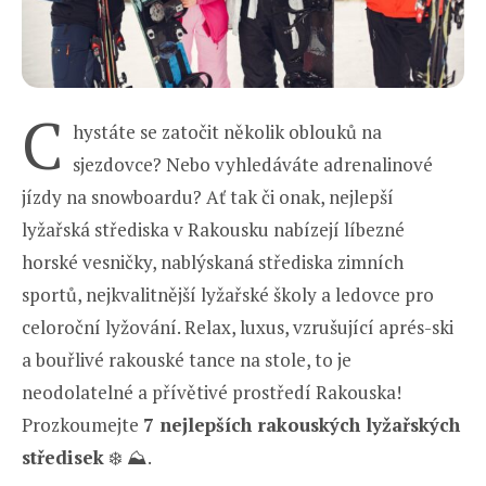
C
hystáte se zatočit několik oblouků na
sjezdovce? Nebo vyhledáváte adrenalinové
jízdy na snowboardu? Ať tak či onak, nejlepší
lyžařská střediska v Rakousku nabízejí líbezné
horské vesničky, nablýskaná střediska zimních
sportů, nejkvalitnější lyžařské školy a ledovce pro
celoroční lyžování. Relax, luxus, vzrušující aprés-ski
a bouřlivé rakouské tance na stole, to je
neodolatelné a přívětivé prostředí Rakouska!
Prozkoumejte
7 nejlepších rakouských lyžařských
středisek
❄️ ⛰️.