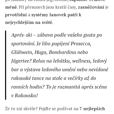
méně
. Při přesunech jsou kratší časy,
zasněžování
je
prvotřídní
a
systémy lanovek patří k
nejrychlejším na světě
.
Aprés-ski – zábava podle vašeho gusta po
sportování. Je libo popíjení Prosecca,
Glühwein, Huga, Bombardina nebo
Jägertee? Relax na lehátku, wellness, ledový
bar a výstava ledového umění nebo nevídané
rakouské tance na stole a večírky až do
ranních hodin? To je rozmanitá aprés scéna
v Rakousku!
Že to zní skvěle? Pojďte se podívat na
7 nejlepších