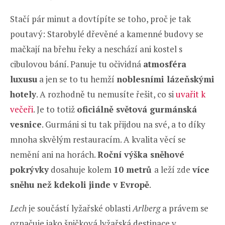
Stačí pár minut a dovtípíte se toho, proč je tak
poutavý: Starobylé dřevěné a kamenné budovy se
mačkají na břehu řeky a neschází ani kostel s
cibulovou bání. Panuje tu očividná
atmosféra
luxusu
a jen se to tu hemží
noblesními lázeňskými
hotely
. A rozhodně tu nemusíte řešit, co si
uvařit k
večeři
. Je to totiž
oficiálně světová gurmánská
vesnice
. Gurmáni si tu tak přijdou na své, a to díky
mnoha skvělým restauracím. A kvalita věcí se
nemění ani na horách.
Roční výška sněhové
pokrývky
dosahuje kolem
10 metrů
a leží zde
více
sněhu než kdekoli jinde v Evropě
.
Lech
je součástí lyžařské oblasti
Arlberg
a právem se
označuje jako špičková lyžařská destinace v