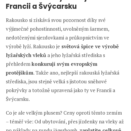
Francii a Švýcarsku
Rakousko si získává svou pozornost díky své
výjimečné pohostinnosti, uvolněným šarmem,
nedotčenými sjezdovkami a průkopnictvím ve
výrobě lyží. Rakousko je
světová špice ve výrobě
lyžařských vleků
a jeho lyžařská střediska s
přehledem
konkurují svým evropským
protějškům
. Takže ano, nejlepší rakouská lyžařská
střediska, jsou stejně velká s jistotou sněhové
pokrývky a totožně upravená jako ty ve Francii a
Švýcarsku.
Co je ale velkým plusem? Ceny oproti těmto zemím
– téměř vše: Od ubytování, přes jízdenky na vleky až
po náklady na rundu jägerbomb,
zaplatíte celkově