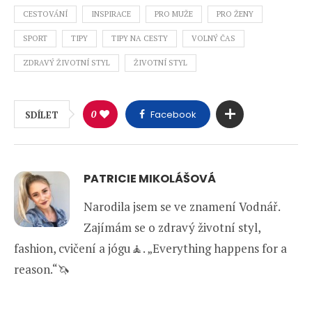
CESTOVÁNÍ
INSPIRACE
PRO MUŽE
PRO ŽENY
SPORT
TIPY
TIPY NA CESTY
VOLNÝ ČAS
ZDRAVÝ ŽIVOTNÍ STYL
ŽIVOTNÍ STYL
0
Facebook
SDÍLET
PATRICIE MIKOLÁŠOVÁ
Narodila jsem se ve znamení Vodnář.
Zajímám se o zdravý životní styl,
fashion, cvičení a jógu🧘. „Everything happens for a
reason.“🦄