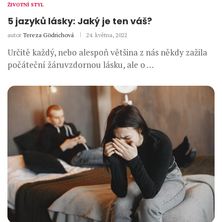
ŽIVOTNÍ STYL
5 jazyků lásky: Jaký je ten váš?
autor
Tereza Gödrichová
24. května, 2022
Určitě každý, nebo alespoň většina z nás někdy zažila
počáteční žáruvzdornou lásku, ale o …