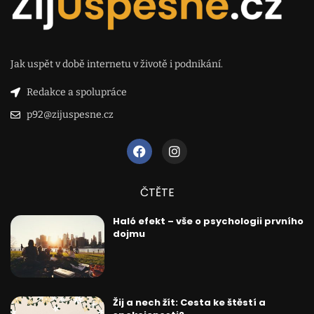
Jak uspět v době internetu v životě i podnikání.
Redakce a spolupráce
p92@zijuspesne.cz
ČTĚTE
Haló efekt – vše o psychologii prvního
dojmu
Žij a nech žít: Cesta ke štěstí a