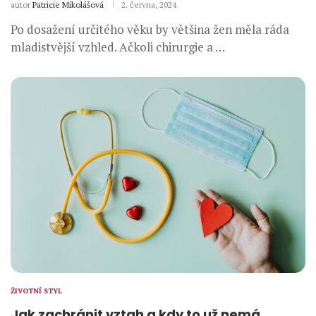
autor
Patricie Mikolášová
2. června, 2024
Po dosažení určitého věku by většina žen měla ráda
mladistvější vzhled. Ačkoli chirurgie a …
ŽIVOTNÍ STYL
Jak zachránit vztah a kdy to už nemá