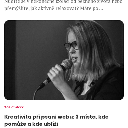
Nudíte se v nekonečné izolaci od běžného života nebo
přemýšlíte, jak aktivně relaxovat? Máte po …
TOP ČLÁNKY
Kreativita při psaní webu: 3 místa, kde
pomůže a kde ublíží