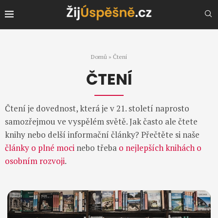
Domů
»
Čtení
ČTENÍ
Čtení je dovednost, která je v 21. století naprosto
samozřejmou ve vyspělém světě. Jak často ale čtete
knihy nebo delší informační články? Přečtěte si naše
články o plné moci
nebo třeba
o nejlepších knihách o
osobním rozvoji
.