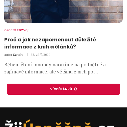
OSOBNÍ ROZVOJ
Proč a jak nezapomenout důležité
informace z knih a článků?
autor
Sandra
23. září, 2020
Během čtení mnohdy narazíme na podnětné a
zajímavé informace, ale většinu z nich po …
VÍCE ČLÁNKŮ