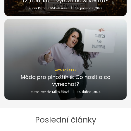
12 Tipů: Kam vyrazit na Silvestra?
autor
Patricie Mikolášová
14. prosince, 2022
ŽIVOTNÍ STYL
Móda pro plnoštíhlé: Co nosit a co
vynechat?
autor
Patricie Mikolášová
22. dubna, 2024
Poslední články