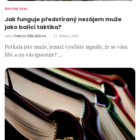
ŽIVOTNÍ STYL
Jak funguje předstíraný nezájem muže
jako balící taktika?
autor
Patricie Mikolášová
27. dubna, 2022
Potkala jste muže, jemuž vysíláte signály, že se vám
líbí a on vás ignoruje? …