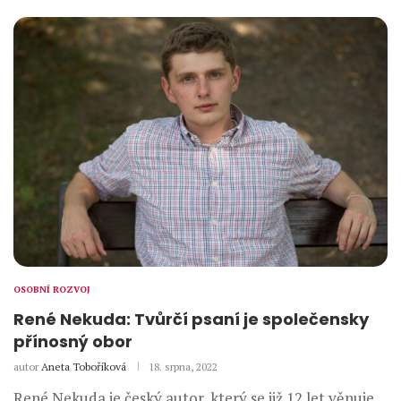
OSOBNÍ ROZVOJ
René Nekuda: Tvůrčí psaní je společensky
přínosný obor
autor
Aneta Toboříková
18. srpna, 2022
René Nekuda je český autor, který se již 12 let věnuje