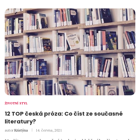
ŽIVOTNÍ STYL
12 TOP česká próza: Co číst ze současné
literatury?
autor
Kristýna
14. června, 2021