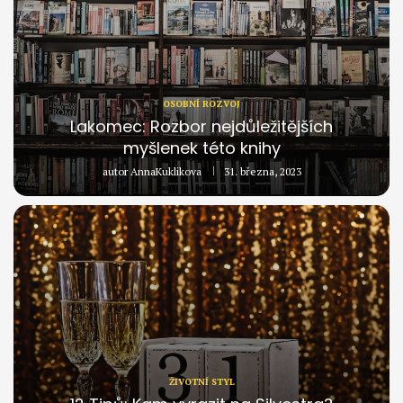
OSOBNÍ ROZVOJ
Lakomec: Rozbor nejdůležitějších
myšlenek této knihy
autor
AnnaKuklikova
31. března, 2023
ŽIVOTNÍ STYL