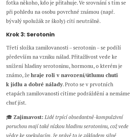
fotka někoho, kdo je přitahuje. Ve srovnání s tím se
při pohledu na osobu povrchné známou (např.
bývalý spolužák ze školy) cítí neutrálně.
Krok 3: Serotonin
Třetí složka zamilovanosti – serotonin – se podílí
především na vzniku nálad. Přitažlivost vede ke
snížení hladiny serotoninu, hormonu, o kterém je
známo, že
hraje roli v navození/útlumu chuti
k jídlu a dobré nálady
. Proto se v prvotních
etapách zamilovanosti cítíme podráždění a nemáme
chuť jíst.
🎓
Zajímavost:
Lidé trpící obsedantně-kompulzivní
poruchou mají také nízkou hladinu serotoninu, což vede
vědce ke spekulacím, že právě to je základem silné