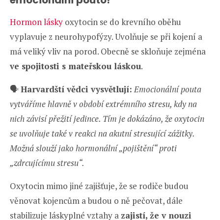
emocionální pouto!
Hormon lásky
oxytocin se do krevního oběhu
vyplavuje z neurohypofýzy. Uvolňuje se při kojení a
má veliký vliv na porod. Obecně se skloňuje zejména
ve spojitosti s mateřskou láskou
.
🗣️
Harvardští vědci vysvětlují:
Emocionální pouta
vytváříme hlavně v období extrémního stresu, kdy na
nich závisí přežití jedince. Tím je dokázáno, že oxytocin
se uvolňuje také v reakci na akutní stresující zážitky.
Možná slouží jako hormonální „pojištění“ proti
„zdrcujícímu stresu“.
Oxytocin mimo jiné zajišťuje, že se rodiče budou
věnovat kojencům a budou o ně pečovat, dále
stabilizuje láskyplné vztahy a
zajistí, že v nouzi