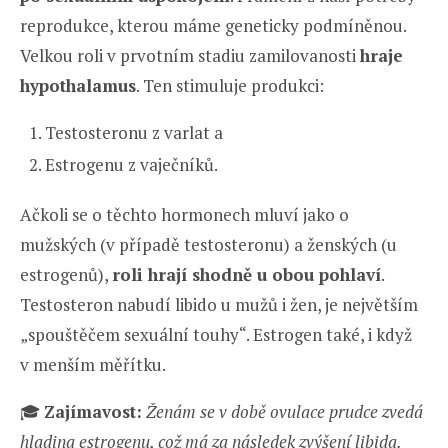
reprodukce, kterou máme geneticky podmíněnou.
Velkou roli v prvotním stadiu zamilovanosti
hraje
hypothalamus
. Ten stimuluje produkci:
Testosteronu z varlat a
Estrogenu z vaječníků.
Ačkoli se o těchto hormonech mluví jako o
mužských (v případě testosteronu) a ženských (u
estrogenů),
roli hrají shodně u obou pohlaví
.
Testosteron nabudí libido u mužů i žen, je největším
„spouštěčem sexuální touhy“. Estrogen také, i když
v menším měřítku.
🎓
Zajímavost:
Ženám se v době ovulace prudce zvedá
hladina estrogenu, což má za následek zvýšení libida.