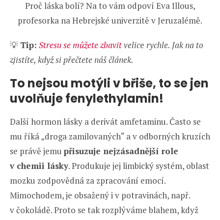
Proč láska bolí? Na to vám odpoví Eva Illous,
profesorka na Hebrejské univerzitě v Jeruzalémě.
💡
Tip:
Stresu se můžete zbavit
velic
e
rychle. Jak na to
zjistíte, když si přečtete náš článek.
To nejsou motýli v břiše, to se jen
uvolňuje fenylethylamin!
Další hormon lásky a derivát amfetaminu. Často se
mu říká „droga zamilovaných“ a v odborných kruzích
se právě jemu
přisuzuje nejzásadnější role
v chemii lásky
. Produkuje jej limbický systém, oblast
mozku zodpovědná za zpracování emocí.
Mimochodem, je obsažený i v potravinách, např.
v čokoládě. Proto se tak rozplýváme blahem, když