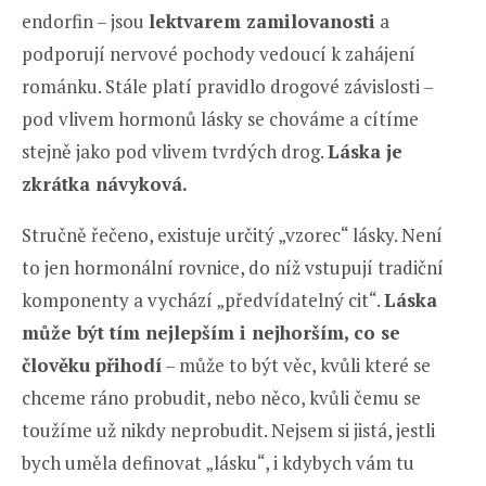
endorfin – jsou
lektvarem zamilovanosti
a
podporují nervové pochody vedoucí k zahájení
románku. Stále platí pravidlo drogové závislosti –
pod vlivem hormonů lásky se chováme a cítíme
stejně jako pod vlivem tvrdých drog.
Láska je
zkrátka návyková.
Stručně řečeno, existuje určitý „vzorec“ lásky. Není
to jen hormonální rovnice, do níž vstupují tradiční
komponenty a vychází „předvídatelný cit“.
Láska
může být tím nejlepším i nejhorším, co se
člověku přihodí
– může to být věc, kvůli které se
chceme ráno probudit, nebo něco, kvůli čemu se
toužíme už nikdy neprobudit. Nejsem si jistá, jestli
bych uměla definovat „lásku“, i kdybych vám tu