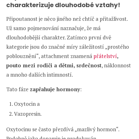
charakterizuje dlouhodobé vztahy!
Připoutanost je něco jiného než chtíč a přitažlivost.
Už samo pojmenování naznačuje, že má
dlouhodobější charakter. Zatímco první dvě
kategorie jsou do značné míry záležitostí „prostého
poblouznění“, attachment znamená
přátelství
,
pouto mezi rodiči a dětmi, srdečnost
, náklonnost
a mnoho dalších intimností.
Tato fáze
zapřahuje hormony
:
Oxytocin a
Vazopresin.
Oxytocinu se často přezdívá „mazlivý hormon“.
Podobně jako dopamin je produkován