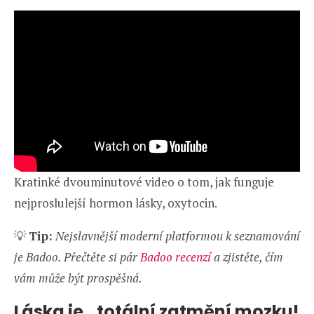
Kratinké dvouminutové video o tom, jak funguje
nejproslulejší hormon lásky, oxytocin.
💡
Tip:
Nejslavnější moderní platformou k seznamování
je Badoo. Přečtěte si pár
Badoo recenzí
a zjistěte, čím
vám může být prospěšná.
Láska je…totální zatmění mozku!