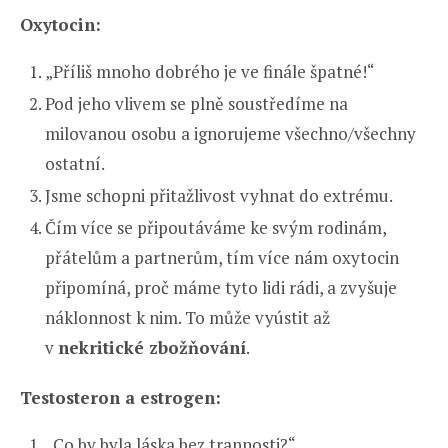
Oxytocin:
„Příliš mnoho dobrého je ve finále špatné!“
Pod jeho vlivem se plně soustředíme na
milovanou osobu a ignorujeme všechno/všechny
ostatní.
Jsme schopni přitažlivost vyhnat do extrému.
Čím více se připoutáváme ke svým rodinám,
přátelům a partnerům, tím více nám oxytocin
připomíná, proč máme tyto lidi rádi, a zvyšuje
náklonnost k nim. To může vyústit až
v
nekritické zbožňování
.
Testosteron a estrogen:
„Co by byla láska bez trapnosti?“