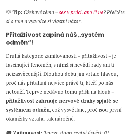
💡
Tip:
Ožehavé téma –
sex v práci, ano či ne
? Přečtěte
si o tom a vytvořte si vlastní názor
.
Přitažlivost zapíná náš „systém
odměn“!
Druhá kategorie zamilovanosti – přitažlivost – je
fascinující fenomén, s nímž si nevědí rady ani ti
nejzasvěcenější. Dlouhou dobu jim vrtalo hlavou,
proč nás přitahují nejvíce právě ti, kteří po nás
netouží. Teprve nedávno tomu přišli na kloub –
přitažlivost zahrnuje nervové dráhy spjaté se
systémem odměn
, což vysvětluje, proč jsou první
okamžiky vztahu tak náročné.
🎓
Zajímavost:
Teprve stoprocentní úspěch (tj.