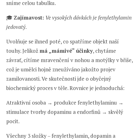
sníme celou tabulku.
🎓
Zajímavost:
Ve vysokých dávkách je fenylethylamin
jedovatý
.
Uvolňuje se ihned poté, co spatříme objekt naší
touhy. Jelikož
má „mámivé“ účinky
, chytáme
závrať, cítíme mravenčení v nohou a motýlky v břiše,
což je umělci hojně zneužíváno jakožto projev
zamilovanosti. Ve skutečnosti jde o obyčejný
biochemický proces v těle. Rovnice je jednoduchá:
Atraktivní osoba → produkce fenylethylaminu →
stimulace tvorby dopaminu a endorfinů → skvělý
pocit.
Všechny 3 složky – fenylethylamin, dopamin a