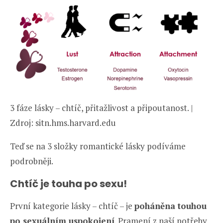
3 fáze lásky – chtíč, přitažlivost a připoutanost. |
Zdroj: sitn.hms.harvard.edu
Teď se na 3 složky romantické lásky podíváme
podrobněji.
Chtíč je touha po sexu!
První kategorie lásky – chtíč – je
poháněna touhou
po sexuálním uspokojení
. Pramení z naší potřeby