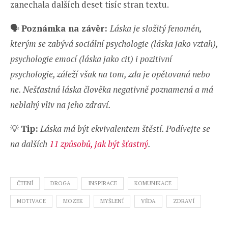
zanechala dalších deset tisíc stran textu.
🗣️
Poznámka na závěr:
Láska je složitý fenomén,
kterým se zabývá sociální psychologie (láska jako vztah),
psychologie emocí (láska jako cit) i pozitivní
psychologie, záleží však na tom, zda je opětovaná nebo
ne. Nešťastná láska člověka negativně poznamená a má
neblahý vliv na jeho zdraví.
💡
Tip:
Láska má být ekvivalentem štěstí. Podívejte se
na dalších
11 způsobů, jak být šťastný
.
ČTENÍ
DROGA
INSPIRACE
KOMUNIKACE
MOTIVACE
MOZEK
MYŠLENÍ
VĚDA
ZDRAVÍ