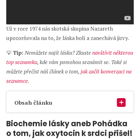
Už v roce 1974 nás skotská skupina Nazareth
upozorňovala na to, že láska bolí a zanechává jizvy.
💡
Tip:
Nemůžete najít lásku? Zkuste
navštívit některou
top seznamku
, kde vám pomohou seznámit se.
Také si
můžete přečíst náš článek o tom,
jak začít konverzaci na
seznamce
.
Obsah článku
Biochemie lásky aneb Pohádka
o tom, jak oxytocin k srdci přišel!