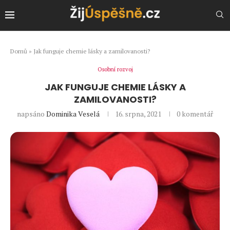
Domů
»
Jak funguje chemie lásky a zamilovanosti?
Osobní rozvoj
JAK FUNGUJE CHEMIE LÁSKY A
ZAMILOVANOSTI?
napsáno
Dominika Veselá
16. srpna, 2021
0 komentář