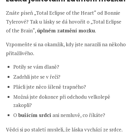
Znáte píseň „Total Eclipse of the Heart“ od Bonnie
Tylerové? Tak u lásky se dá hovořit o „Total Eclipse
of the Brain“,
úplném zatmění mozku
.
Vzpomeňte si na okamžik, kdy jste narazili na někoho
přitažlivého.
Potily se vám dlaně?
Zadrhli jste se v řeči?
Plácli jste něco šíleně trapného?
Možná jste dokonce při odchodu velkolepě
zakopli?
O
bušícím srdci
ani nemluvě, co říkáte?
Vědci si po staletí mysleli, že láska vychází ze srdce.