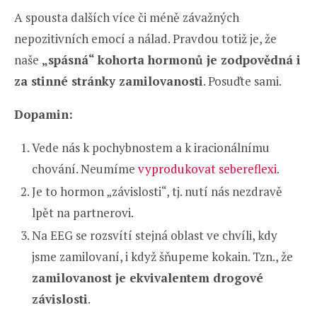
A spousta dalších více či méně závažných
nepozitivních emocí a nálad. Pravdou totiž je, že
naše
„spásná“ kohorta hormonů je zodpovědná i
za stinné stránky zamilovanosti
. Posuďte sami.
Dopamin:
Vede nás k pochybnostem a k iracionálnímu
chování. Neumíme
vyprodukovat sebereflexi
.
Je to hormon „závislosti“, tj. nutí nás nezdravě
lpět na partnerovi.
Na EEG se rozsvítí stejná oblast ve chvíli, kdy
jsme zamilovaní, i když šňupeme kokain. Tzn., že
zamilovanost je ekvivalentem drogové
závislosti
.