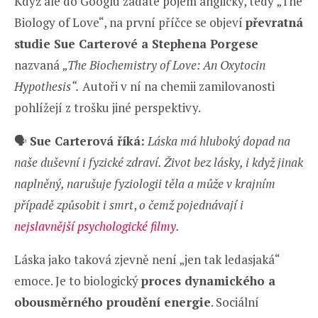
Když ale do Googlu zadáte pojem anglicky, tedy „The
Biology of Love“, na první příčce se objeví
převratná
studie Sue Carterové a Stephena Porgese
nazvaná
„The Biochemistry of Love: An Oxytocin
Hypothesis“.
Autoři v ní na chemii zamilovanosti
pohlížejí z trošku jiné perspektivy.
🗣️
Sue Carterová říká:
Láska má hluboký dopad na
naše duševní i fyzické zdraví. Život bez lásky, i když jinak
naplněný, narušuje fyziologii těla a může v krajním
případě způsobit i smrt
,
o čemž pojednávají i
nejslavnější psychologické filmy
.
Láska jako taková zjevně není „jen tak ledasjaká“
emoce. Je to biologický
proces dynamického a
obousměrného proudění energie
. Sociální