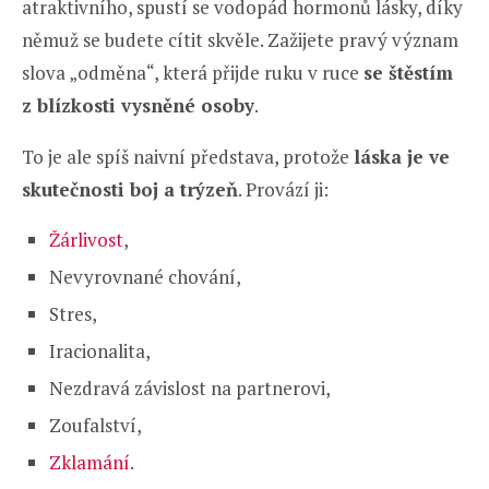
atraktivního, spustí se vodopád hormonů lásky, díky
němuž se budete cítit skvěle. Zažijete pravý význam
slova „odměna“, která přijde ruku v ruce
se štěstím
z blízkosti vysněné osoby
.
To je ale spíš naivní představa, protože
láska je ve
skutečnosti boj a trýzeň
. Provází ji:
Žárlivost
,
Nevyrovnané chování,
Stres,
Iracionalita,
Nezdravá závislost na partnerovi,
Zoufalství,
Zklamání
.