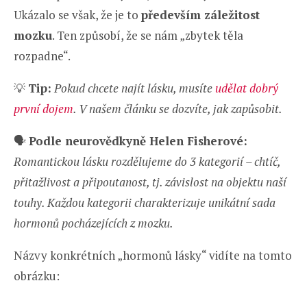
Ukázalo se však, že je to
především záležitost
mozku
. Ten způsobí, že se nám „zbytek těla
rozpadne“.
💡
Tip:
Pokud chcete najít lásku, musíte
udělat dobrý
první dojem
. V našem článku se dozvíte, jak zapůsobit.
🗣️
Podle neurovědkyně Helen Fisherové:
Romantickou lásku rozdělujeme do 3 kategorií – chtíč,
přitažlivost a připoutanost, tj. závislost na objektu naší
touhy. Každou kategorii charakterizuje unikátní sada
hormonů pocházejících z mozku.
Názvy konkrétních „hormonů lásky“ vidíte na tomto
obrázku: