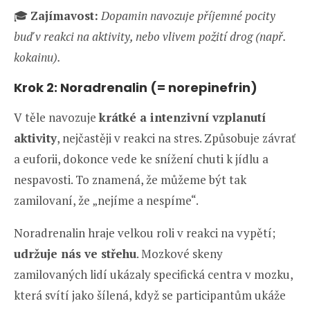
🎓
Zajímavost:
Dopamin navozuje příjemné pocity
buď v reakci na aktivity, nebo vlivem požití drog (např.
kokainu).
Krok 2: Noradrenalin
(= norepinefrin)
V těle navozuje
krátké a intenzivní vzplanutí
aktivity
, nejčastěji v reakci na stres. Způsobuje závrať
a euforii, dokonce vede ke snížení chuti k jídlu a
nespavosti. To znamená, že můžeme být tak
zamilovaní, že „nejíme a nespíme“.
Noradrenalin hraje velkou roli v reakci na vypětí;
udržuje nás ve střehu
. Mozkové skeny
zamilovaných lidí ukázaly specifická centra v mozku,
která svítí jako šílená, když se participantům ukáže