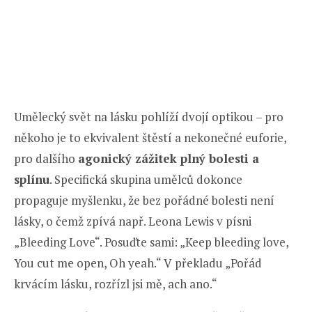
Umělecký svět na lásku pohlíží dvojí optikou – pro
někoho je to ekvivalent štěstí a nekonečné euforie,
pro dalšího
agonický zážitek plný bolesti a
splínu
. Specifická skupina umělců dokonce
propaguje myšlenku, že bez pořádné bolesti není
lásky, o čemž zpívá např. Leona Lewis v písni
„Bleeding Love“. Posuďte sami: „Keep bleeding love,
You cut me open, Oh yeah.“ V překladu „Pořád
krvácím lásku, rozřízl jsi mě, ach ano.“