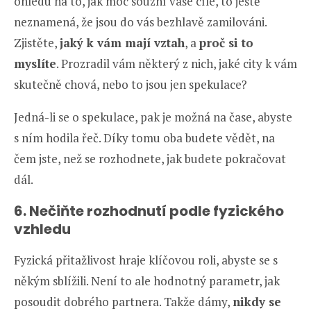
ohledu na to, jak moc souzní vaše cíle, to ještě
neznamená, že jsou do vás bezhlavě zamilováni.
Zjistěte,
jaký k vám mají vztah
, a
proč si to
myslíte
. Prozradil vám některý z nich, jaké city k vám
skutečně chová, nebo to jsou jen spekulace?
Jedná-li se o spekulace, pak je možná na čase, abyste
s ním hodila řeč. Díky tomu oba budete vědět, na
čem jste, než se rozhodnete, jak budete pokračovat
dál.
6. Nečiňte rozhodnutí podle fyzického
vzhledu
Fyzická přitažlivost hraje klíčovou roli, abyste se s
někým sblížili. Není to ale hodnotný parametr, jak
posoudit dobrého partnera. Takže dámy,
nikdy se