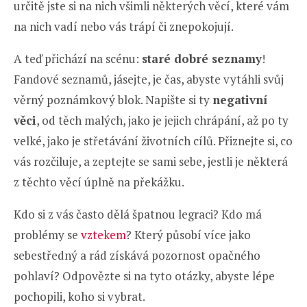
určitě jste si na nich všimli některých věcí, které vám
na nich vadí nebo vás trápí či znepokojují.
A teď přichází na scénu:
staré dobré seznamy
!
Fandové seznamů, jásejte, je čas, abyste vytáhli svůj
věrný poznámkový blok. Napište si ty
negativní
věci
, od těch malých, jako je jejich chrápání, až po ty
velké, jako je střetávání životních cílů. Přiznejte si, co
vás rozčiluje, a zeptejte se sami sebe, jestli je některá
z těchto věcí úplně na překážku.
Kdo si z vás často dělá špatnou legraci? Kdo má
problémy se
vztekem
? Který působí více jako
sebestředný a rád získává pozornost opačného
pohlaví? Odpovězte si na tyto otázky, abyste lépe
pochopili, koho si vybrat.