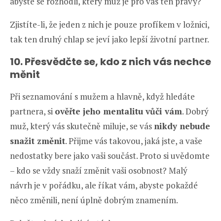
abyste se rozhodli, který muž je pro vás ten pravý?
Zjistíte-li, že jeden z nich je pouze profíkem v ložnici,
tak ten druhý chlap se jeví jako lepší životní partner.
10. Přesvědčte se, kdo z nich vás nechce
měnit
Při seznamování s mužem a hlavně, když hledáte
partnera, si
ověřte jeho mentalitu vůči vám
. Dobrý
muž, který vás skutečně miluje, se vás
nikdy nebude
snažit změnit
. Přijme vás takovou, jaká jste, a vaše
nedostatky bere jako vaši součást. Proto si uvědomte
– kdo se vždy snaží změnit vaši osobnost? Malý
návrh je v pořádku, ale říkat vám, abyste pokaždé
něco změnili, není úplně dobrým znamením.