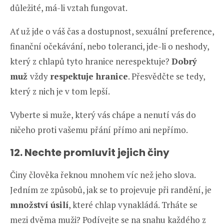
důležité, má-li vztah fungovat.
Ať už jde o váš čas a dostupnost, sexuální preference,
finanční očekávání, nebo toleranci, jde-li o neshody,
který z chlapů tyto hranice nerespektuje?
Dobrý
muž
vždy
respektuje hranice
. Přesvědčte se tedy,
který z nich je v tom lepší.
Vyberte si muže, který vás chápe a nenutí vás do
ničeho proti vašemu přání přímo ani nepřímo.
12. Nechte promluvit jejich činy
Činy člověka řeknou mnohem víc než jeho slova.
Jedním ze způsobů, jak se to projevuje při randění, je
množství úsilí
, které chlap vynakládá. Trháte se
mezi dvěma muži? Podívejte se na snahu každého z