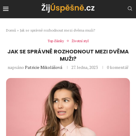
Domů
»
Jak se správně rozhodnout mezi dvěma muži?
Top články
Životní styl
JAK SE SPRÁVNĚ ROZHODNOUT MEZI DVĚMA
MUŽI?
napsáno
Patricie Mikolášová
27. ledna, 2023
0 komentář