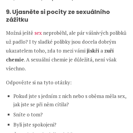
9. Ujasněte si pocity ze sexuálního
zážitku
Možná ještě
sex
neproběhl, ale pár vášnivých polibků
už padlo? I ty sladké polibky jsou docela dobrým
ukazatelem toho, zda to mezi vámi
jiskří
a
zuří
chemie
. A sexuální chemie je důležitá, není však
všechno.
Odpovězte si na tyto otázky:
Pokud jste s jedním z nich nebo s oběma měla sex,
jak jste se při něm cítila?
Sníte o tom?
Byli jste spokojeni?