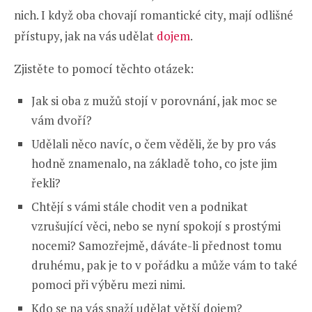
nich. I když oba chovají romantické city, mají odlišné
přístupy, jak na vás udělat
dojem
.
Zjistěte to pomocí těchto otázek:
Jak si oba z mužů stojí v porovnání, jak moc se
vám dvoří?
Udělali něco navíc, o čem věděli, že by pro vás
hodně znamenalo, na základě toho, co jste jim
řekli?
Chtějí s vámi stále chodit ven a podnikat
vzrušující věci, nebo se nyní spokojí s prostými
nocemi? Samozřejmě, dáváte-li přednost tomu
druhému, pak je to v pořádku a může vám to také
pomoci při výběru mezi nimi.
Kdo se na vás snaží udělat větší dojem?