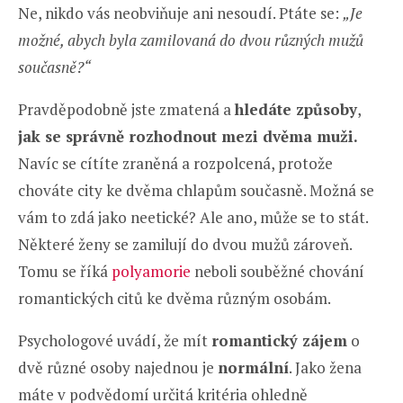
Ne, nikdo vás neobviňuje ani nesoudí. Ptáte se:
„Je
možné, abych byla zamilovaná do dvou různých mužů
současně?“
Pravděpodobně jste zmatená a
hledáte způsoby
,
jak se správně rozhodnout mezi dvěma muži.
Navíc se cítíte zraněná a rozpolcená, protože
chováte city ke dvěma chlapům současně. Možná se
vám to zdá jako neetické? Ale ano, může se to stát.
Některé ženy se zamilují do dvou mužů zároveň.
Tomu se říká
polyamorie
neboli souběžné chování
romantických citů ke dvěma různým osobám.
Psychologové uvádí, že mít
romantický zájem
o
dvě různé osoby najednou je
normální
. Jako žena
máte v podvědomí určitá kritéria ohledně