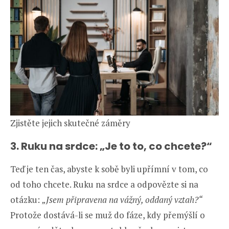
Zjistěte jejich skutečné záměry
3. Ruku na srdce: „Je to to, co chcete?“
Teď je ten čas, abyste k sobě byli upřímní v tom, co
od toho chcete. Ruku na srdce a odpovězte si na
otázku:
„Jsem připravena na vážný, oddaný vztah?“
Protože dostává-li se muž do fáze, kdy přemýšlí o