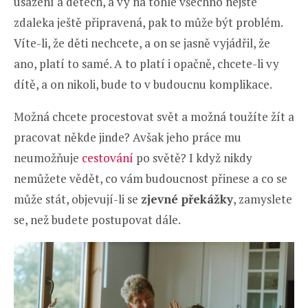
usazení a dětech, a vy na tohle všechno nejste
zdaleka ještě připravená, pak to může být problém.
Víte-li, že děti nechcete, a on se jasně vyjádřil, že
ano, platí to samé. A to platí i opačně, chcete-li vy
dítě, a on nikoli, bude to v budoucnu komplikace.
Možná chcete procestovat svět a možná toužíte žít a
pracovat někde jinde? Avšak jeho práce mu
neumožňuje
cestování
po světě? I když nikdy
nemůžete vědět, co vám budoucnost přinese a co se
může stát, objevují-li se
zjevné překážky
, zamyslete
se, než budete postupovat dále.