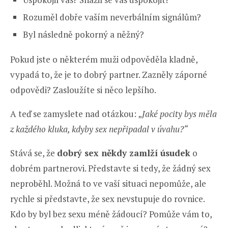
Rozuměl dobře vaším neverbálním signálům?
Byl následně pokorný a něžný?
Pokud jste o některém muži odpověděla kladně,
vypadá to, že je to dobrý partner. Zazněly záporné
odpovědi? Zasloužíte si něco lepšího.
A teď se zamyslete nad otázkou: „
Jaké pocity bys měla
z každého kluka, kdyby sex nepřipadal v úvahu?“
Stává se, že
dobrý sex někdy zamlží úsudek
o
dobrém partnerovi. Představte si tedy, že žádný sex
neproběhl. Možná to ve vaší situaci nepomůže, ale
rychle si představte, že sex nevstupuje do rovnice.
Kdo by byl bez sexu méně žádoucí? Pomůže vám to,