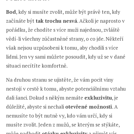
Bod
, kdy si musíte zvolit, může být právě ten, kdy
začínáte být
tak trochu nesvá
. Ačkoli je naprosto v
pořádku, že chodíte s více muži najednou, zvláště
vědí-li všechny zúčastněné strany, o co jde. Někteří
však nejsou uzpůsobeni k tomu, aby chodili s více
lidmi. Jen vy sami můžete posoudit, kdy už se v dané
situaci necítíte komfortně.
Na druhou stranu se ujistěte, že vám pocit viny
nestojí v cestě k tomu, abyste potenciálnímu vztahu
dali šanci. Dokud s někým nemáte
exkluzivitu
, je
důležité, abyste si nechali
otevřené možnosti
. A
nemusíte to být nutně vy, kdo vám určí, kdy si
musíte zvolit. Jeden z mužů, se kterým se stýkáte,
může nadhodit
otázku exkluzivity
a přimět vás,