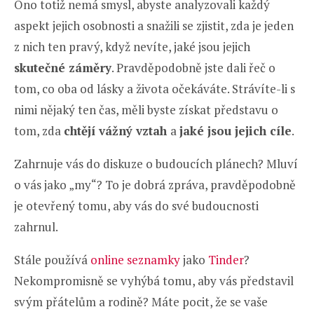
Ono totiž nemá smysl, abyste analyzovali každý
aspekt jejich osobnosti a snažili se zjistit, zda je jeden
z nich ten pravý, když nevíte, jaké jsou jejich
skutečné záměry
. Pravděpodobně jste dali řeč o
tom, co oba od lásky a života očekáváte. Strávíte-li s
nimi nějaký ten čas, měli byste získat představu o
tom, zda
chtějí vážný vztah
a
jaké jsou jejich cíle
.
Zahrnuje vás do diskuze o budoucích plánech? Mluví
o vás jako „my“? To je dobrá zpráva, pravděpodobně
je otevřený tomu, aby vás do své budoucnosti
zahrnul.
Stále používá
online seznamky
jako
Tinder
?
Nekompromisně se vyhýbá tomu, aby vás představil
svým přátelům a rodině? Máte pocit, že se vaše