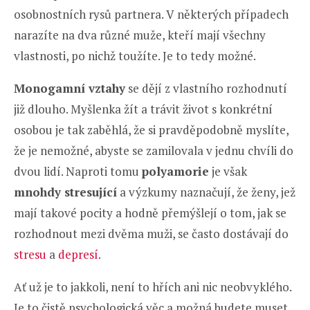
osobnostních rysů partnera. V některých případech
narazíte na dva různé muže, kteří mají všechny
vlastnosti, po nichž toužíte. Je to tedy možné.
Monogamní vztahy
se dějí z vlastního rozhodnutí
již dlouho. Myšlenka žít a trávit život s konkrétní
osobou je tak zaběhlá, že si pravděpodobně myslíte,
že je nemožné, abyste se zamilovala v jednu chvíli do
dvou lidí. Naproti tomu
polyamorie
je však
mnohdy stresující
a výzkumy naznačují, že ženy, jež
mají takové pocity a hodně přemýšlejí o tom, jak se
rozhodnout mezi dvěma muži, se často dostávají do
stresu
a
depresí
.
Ať už je to jakkoli, není to hřích ani nic neobvyklého.
Je to čistě psychologická věc a možná budete muset