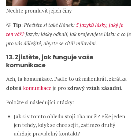
Nechte promluvit jejich činy
💡
Tip
:
Přečtěte si také článek:
5 jazyků lásky, jaký je
ten váš?
Jazyky lásky odhalí, jak projevujete lásku a co je
pro vás důležité, abyste se cítili milováni.
13. Zjistěte, jak funguje vaše
komunikace
Ach, ta komunikace. Padlo to už milionkrát, zkrátka
dobrá
komunikace
je pro
zdravý vztah zásadní
.
Položte si následující otázky:
Jak si v tomto ohledu stojí oba muži? Píše jeden
jen tehdy, když se chce sejít, zatímco druhý
udržuje pravidelný kontakt?