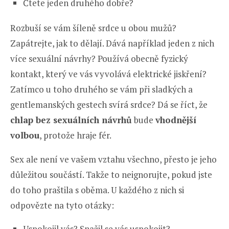
Čtete jeden druhého dobře?
Rozbuší se vám šíleně srdce u obou mužů?
Zapátrejte, jak to dělají. Dává například jeden z nich
více sexuální návrhy? Používá obecně fyzický
kontakt, který ve vás vyvolává elektrické jiskření?
Zatímco u toho druhého se vám při sladkých a
gentlemanských gestech svírá srdce? Dá se říct, že
chlap bez sexuálních návrhů
bude
vhodnější
volbou
, protože hraje fér.
Sex ale není ve vašem vztahu všechno, přesto je jeho
důležitou součástí. Takže to neignorujte, pokud jste
do toho praštila s oběma. U každého z nich si
odpovězte na tyto otázky:
Uspokojil vás? Snažil se vás uspokojit?