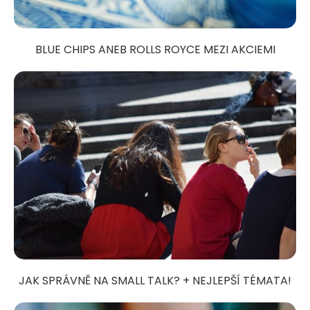
BLUE CHIPS ANEB ROLLS ROYCE MEZI AKCIEMI
JAK SPRÁVNĚ NA SMALL TALK? + NEJLEPŠÍ TÉMATA!