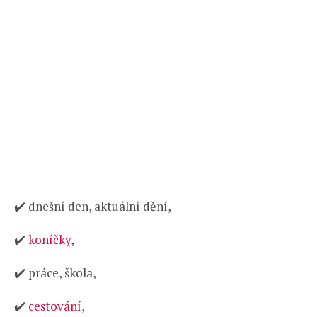
✔️ dnešní den, aktuální dění,
✔️
koníčky
,
✔️ práce, škola,
✔️
cestování
,