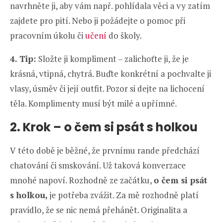
navrhněte ji, aby vám např. pohlídala věci a vy zatím
zajdete pro pití. Nebo ji požádejte o pomoc při
pracovním úkolu či
učení
do školy.
4. Tip:
Složte ji kompliment – zalichoťte ji, že je
krásná, vtipná, chytrá. Buďte konkrétní a pochvalte ji
vlasy, úsměv či její outfit. Pozor si dejte na lichocení
těla. Komplimenty musí být milé a upřímné.
2. Krok – o čem si psát s holkou
V této době je běžné, že prvnímu rande předchází
chatování či smskování. Už taková konverzace
mnohé napoví. Rozhodně ze začátku,
o čem si psát
s holkou,
je potřeba zvážit. Za mě rozhodně platí
pravidlo, že se nic nemá přehánět. Originalita a