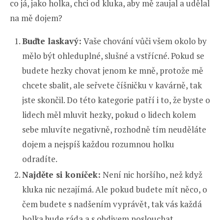
co já, jako holka, chci od kluka, aby mě zaujal a udělal
na mě dojem?
Buďte laskavý:
Vaše chování vůči všem okolo by
mělo být ohleduplné, slušné a vstřícné. Pokud se
budete hezky chovat jenom ke mně, protože mě
chcete sbalit, ale seřvete číšničku v kavárně, tak
jste skončil. Do této kategorie patří i to, že byste o
lidech měl mluvit hezky, pokud o lidech kolem
sebe mluvíte negativně, rozhodně tím neuděláte
dojem a nejspíš každou rozumnou holku
odradíte.
Najděte si koníček:
Není nic horšího, než když
kluka nic nezajímá. Ale pokud budete mít něco, o
čem budete s nadšením vyprávět, tak vás každá
holka bude ráda a s obdivem poslouchat.