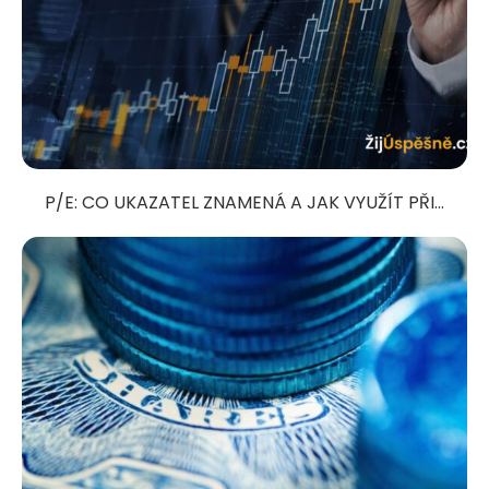
P/E: CO UKAZATEL ZNAMENÁ A JAK VYUŽÍT PŘI...