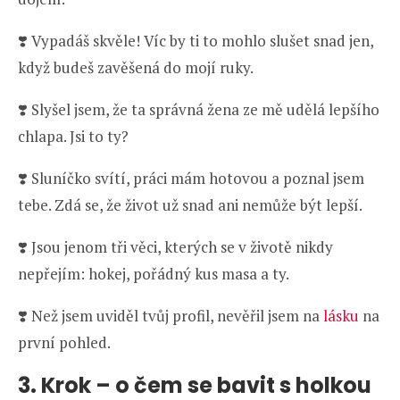
❣️ Vypadáš skvěle! Víc by ti to mohlo slušet snad jen,
když budeš zavěšená do mojí ruky.
❣️ Slyšel jsem, že ta správná žena ze mě udělá lepšího
chlapa. Jsi to ty?
❣️ Sluníčko svítí, práci mám hotovou a poznal jsem
tebe. Zdá se, že život už snad ani nemůže být lepší.
❣️ Jsou jenom tři věci, kterých se v životě nikdy
nepřejím: hokej, pořádný kus masa a ty.
❣️ Než jsem uviděl tvůj profil, nevěřil jsem na
lásku
na
první pohled.
3. Krok – o čem se bavit s holkou