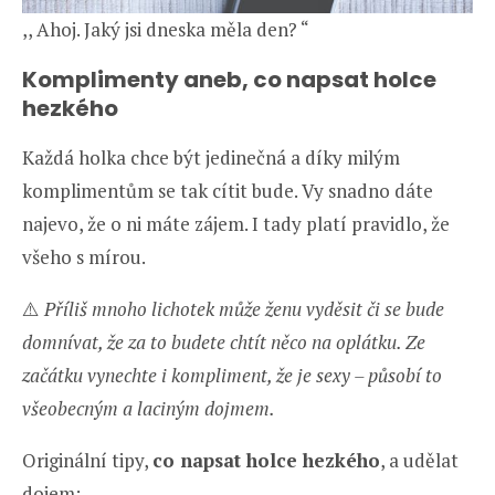
,, Ahoj. Jaký jsi dneska měla den? “
Komplimenty aneb, co napsat holce
hezkého
Každá holka chce být jedinečná a díky milým
komplimentům se tak cítit bude. Vy snadno dáte
najevo, že o ni máte zájem. I tady platí pravidlo, že
všeho s mírou.
⚠️
Příliš mnoho lichotek může ženu vyděsit či se bude
domnívat, že za to budete chtít něco na oplátku. Ze
začátku vynechte i kompliment, že je sexy – působí to
všeobecným a laciným dojmem.
Originální tipy,
co napsat holce hezkého
, a udělat
dojem: