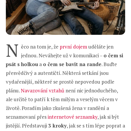
N
ěco na tom je, že
první dojem
uděláte jen
jednou. Neváhejte už v komunikaci –
o čem
si
psát s holkou
a
o čem se bavit na rande
. Buďte
přesvědčivý a autentičtí. Některá setkání jsou
vydařenější, některé se prostě nepovedou podle
plánu.
Navazování vztahů
není nic jednoduchého,
ale určitě to patří k těm milým a veselým věcem v
životě. Poradím jako zkušená žena v randění a
seznamovaní přes
internetové seznamky
, jak si být
jistější. Představuji
3 kroky
, jak se s tím lépe poprat a