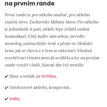
na prvním rande
První rande je pro někoho snadné, pro někoho
značný stres. Zachovejte klidnou hlavu. Pro někoho
je jednodušší si psát, někdo lépe zvládá osobní
komunikaci. Vždy buďte sám sebou, neveďte
monolog, naslouchejte ženě a ptejte se. Sledujte
ženu, jak se chová a o čem se ráda baví. Vhodná
rozehřívací témata jsem již uváděla a lze na prvním
rande využít i další, hlavně aby řeč nestála:
✔️ filmy a seriály na
Netflixu
,
✔️ Outdoorové aktivity, kempování,
✔️
knihy
,