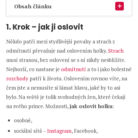
Obsah článku
1. Krok – jak ji oslovit
Někdo patří mezi stydlivější povahy a strach z
odmítnutí převažuje nad oslovením holky.
Strach
musí stranou, bez oslovení se s ní nikdy nesblížíte.
Nejhorší, co nastane je
odmítnutí
a to i jako bolestné
rozchody
patří k životu. Oslovením rovnou víte, na
čem jste a nemusíte si lámat hlavu, jaké by to asi
bylo. Na světě je tolik svobodných žen, které čekají
na svého prince. Možnosti,
jak oslovit holku
:
osobně,
sociální sítě –
Instagram
, Facebook,