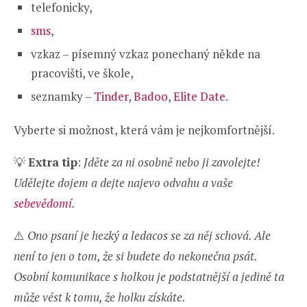
telefonicky,
sms
,
vzkaz – písemný vzkaz ponechaný někde na
pracovišti, ve škole,
seznamky –
Tinder
,
Badoo
,
Elite Date
.
Vyberte si možnost, která vám je nejkomfortnější.
💡
Extra tip
:
Jděte za ni osobně nebo ji zavolejte!
Udělejte dojem a dejte najevo odvahu a vaše
sebevědomí
.
⚠️
Ono psaní je hezký a ledacos se za něj schová. Ale
není to jen o tom, že si budete do nekonečna psát.
Osobní komunikace s holkou je podstatnější a jedině ta
může vést k tomu, že holku získáte.