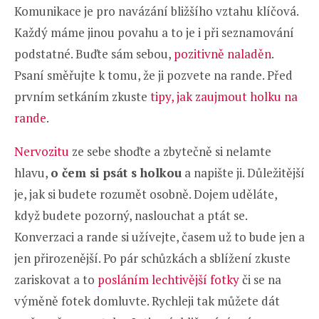
Komunikace je pro navázání bližšího vztahu klíčová.
Každý máme jinou povahu a to je i při seznamování
podstatné. Buďte sám sebou,
pozitivně naladěn
.
Psaní směřujte k tomu, že ji pozvete na rande. Před
prvním setkáním zkuste
tipy, jak zaujmout holku na
rande
.
Nervozitu
ze sebe shoďte a zbytečně si nelamte
hlavu,
o čem si psát s holkou
a napište ji. Důležitější
je, jak si budete rozumět osobně. Dojem uděláte,
když budete pozorný, naslouchat a ptát se.
Konverzaci a rande si užívejte, časem už to bude jen a
jen přirozenější. Po pár schůzkách a sblížení zkuste
zariskovat a to
posláním lechtivější fotky
či se na
výměně fotek domluvte. Rychleji tak můžete dát