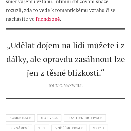
směr vašemu vztahu. Intimní sbližování snáze
rozuzlí, zda to vede k romantickému vztahu či se
nacházíte ve
friendzóně
.
„Udělat dojem na lidi můžete i z
dálky, ale opravdu zasáhnout lze
jen z těsné blízkosti.“
JOHN C. MAXWELL
KOMUNIKACE
MOTIVACE
POZITIVNÍ MOTIVACE
SEZNÁMENÍ
TIPY
VNĚJŠÍ MOTIVACE
VZTAH