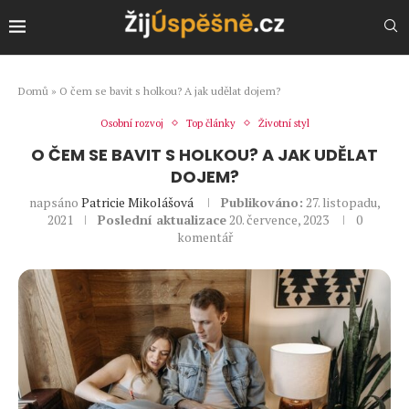
Domů
»
O čem se bavit s holkou? A jak udělat dojem?
Osobní rozvoj
Top články
Životní styl
O ČEM SE BAVIT S HOLKOU? A JAK UDĚLAT
DOJEM?
napsáno
Patricie Mikolášová
Publikováno:
27. listopadu,
2021
Poslední aktualizace
20. července, 2023
0
komentář