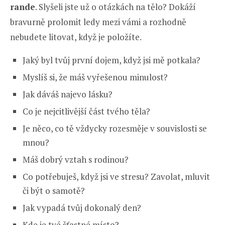
rande
. Slyšeli jste už o otázkách na tělo? Dokáží
bravurně prolomit ledy mezi vámi a rozhodně
nebudete litovat, když je položíte.
Jaký byl tvůj první dojem, když jsi mě potkala?
Myslíš si, že máš vyřešenou minulost?
Jak dáváš najevo lásku?
Co je nejcitlivější část tvého těla?
Je něco, co tě vždycky rozesměje v souvislosti se
mnou?
Máš dobrý vztah s rodinou?
Co potřebuješ, když jsi ve stresu? Zavolat, mluvit
či být o samotě?
Jak vypadá tvůj dokonalý den?
Kde je tvé šťastné místo?