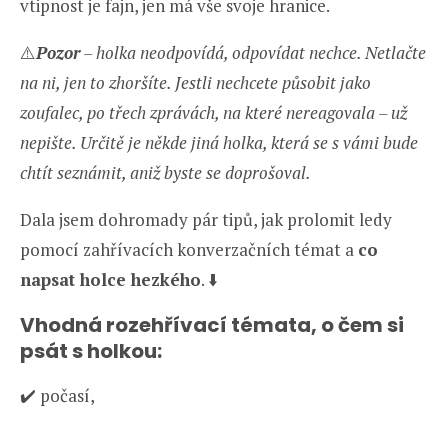
vtipnost je fajn, jen má vše svoje hranice.
⚠️
Pozor
– holka neodpovídá, odpovídat nechce. Netlačte
na ni, jen to zhoršíte. Jestli nechcete působit jako
zoufalec, po třech zprávách, na které nereagovala – už
nepište. Určitě je někde jiná holka, která se s vámi bude
chtít seznámit, aniž byste se doprošoval.
Dala jsem dohromady pár tipů, jak prolomit ledy
pomocí zahřívacích konverzačních témat a
co
napsat holce hezkého
. ⬇️
Vhodná rozehřívací témata, o čem si
psát s holkou:
✔️ počasí,