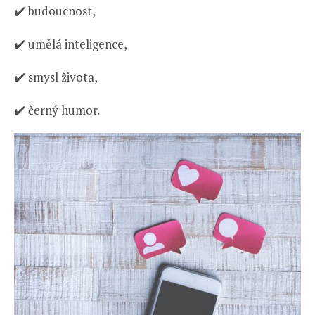
✔️ budoucnost,
✔️ umělá inteligence,
✔️ smysl života,
✔️ černý humor.